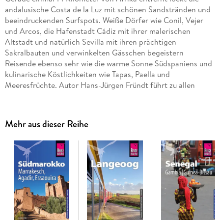
andalusische Costa de la Luz mit schönen Sandstränden und
beeindruckenden Surfspots. Weiße Dörfer wie Conil, Vejer
und Arcos, die Hafenstadt Cádiz mit ihrer malerischen
Altstadt und natürlich Sevilla mit ihren prächtigen
Sakralbauten und verwinkelten Gässchen begeistern
Reisende ebenso sehr wie die warme Sonne Südspaniens und
kulinarische Köstlichkeiten wie Tapas, Paella und
Meeresfrüchte. Autor Hans-Jürgen Fründt führt zu allen
Highlights der Region, von der gemütlichen Restaurantmeile
am Strand von Sanlúcar de Barramed über das enge
Gassengewirr im Barrio de Santa Cruz in Sevilla bis zum
Mehr aus dieser Reihe
südlichsten Punkt Gibraltars, dem Europa Point, wo man bis