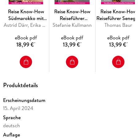
- Übersichtsseiten mit Beschreibungen aller Regionen: Von
der Küste der Provinz Cádiz und Gibraltar über Sevilla bis an
Reise Know-How
Reise Know-How
Reise Know-How
Südmarokko mit
Reiseführer
Reiseführer Senega
Marrakesch, Agadir
Astrid Därr, Erika Därr
Stefanie Kullmann
Langeoog
Thomas Baur
Gambia und
und Essaouira
Guinea-Bissau
eBook pdf
eBook pdf
eBook pdf
- Routenvorschläge und Inspiration für einzigartige
18,99 €
13,99 €
13,99 €
*
*
*
Produktdetails
- Die schönsten Strände und Buchten, die besten Surfspots
Erscheinungsdatum
15. April 2024
- Tipps für Wanderungen, Radtouren und andere Outdoor-
Sprache
deutsch
- Besonders gute und typische Restaurants, interessante
Auflage