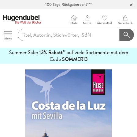
100 Tage Rückgaberecht***
Abholung in über 100 Filialen
Filiale
Konto
Merkzettel
Warenkorb
Hugendubel
Menu
Summer Sale:
13% Rabatt
auf viele Sortimente mit dem
12
mehr
Code
SOMMER13
erfahren