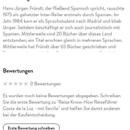
Hans-Jürgen Fründt, der fließend Spanisch spricht, rauschte
1975 als gehetzter Inter-Railer erstmals durch Spanien. Im
Jahr 1984 kam er als Sprachstudent nach Madrid und blieb
länger. Seitdem beschäftigt er sich auch journalistisch mit
Spanien. Mittlerweile sind 20 Bücher über dieses Land
entstanden; ein Titel erschien gleich in mehreren Sprachen.
Mittlerweile hat Fründt über 65 Bücher geschrieben und
Texte in vielen namhaften Reisemagazinen veröffentlicht.
Neben Spanien, das so etwas wie seine zweite Heimat
Bewertungen
geworden ist, widmet er sich auch intensiv seiner ersten
Heimat, Schleswig-Holstein. In diesem Verlag sind zehn Titel
0 Bewertungen
zum Land zwischen den Meeren erschienen - eines davon
("Ostseeküste Schleswig-Holstein") wurde 2016 auf der ITB
Es wurden noch keine Bewertungen abgegeben. Schreiben
(Internationale Tourismus-Börse) als bester Reiseführer
Sie die erste Bewertung zu "Reise Know-How Reiseführer
ausgezeichnet - sowie Stadtführer in der Reihe CityTrip zu
Costa de la Luz - mit Sevilla" und helfen Sie damit anderen
Hamburg, Kiel, Lübeck, Barcelona, Málaga, Cádiz, Bilbao und
bei der Kaufentscheidung.
San Sebastián.
Erste Bewertung schreiben