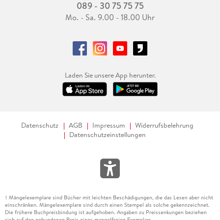
089 - 30 75 75 75
Mo. - Sa. 9.00 - 18.00 Uhr
Laden Sie unsere App herunter.
Datenschutz
AGB
Impressum
Widerrufsbelehrung
Datenschutzeinstellungen
Mängelexemplare sind Bücher mit leichten Beschädigungen, die das Lesen aber nicht
1
einschränken. Mängelexemplare sind durch einen Stempel als solche gekennzeichnet.
Die frühere Buchpreisbindung ist aufgehoben. Angaben zu Preissenkungen beziehen
sich auf den gebundenen Preis eines mangelfreien Exemplars.