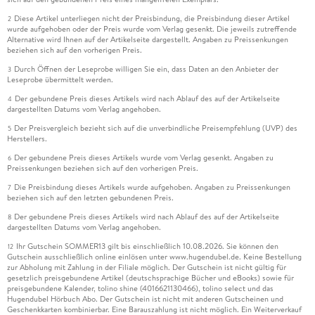
Diese Artikel unterliegen nicht der Preisbindung, die Preisbindung dieser Artikel
2
wurde aufgehoben oder der Preis wurde vom Verlag gesenkt. Die jeweils zutreffende
Alternative wird Ihnen auf der Artikelseite dargestellt. Angaben zu Preissenkungen
beziehen sich auf den vorherigen Preis.
Durch Öffnen der Leseprobe willigen Sie ein, dass Daten an den Anbieter der
3
Leseprobe übermittelt werden.
Der gebundene Preis dieses Artikels wird nach Ablauf des auf der Artikelseite
4
dargestellten Datums vom Verlag angehoben.
Der Preisvergleich bezieht sich auf die unverbindliche Preisempfehlung (UVP) des
5
Herstellers.
Der gebundene Preis dieses Artikels wurde vom Verlag gesenkt. Angaben zu
6
Preissenkungen beziehen sich auf den vorherigen Preis.
Die Preisbindung dieses Artikels wurde aufgehoben. Angaben zu Preissenkungen
7
beziehen sich auf den letzten gebundenen Preis.
Der gebundene Preis dieses Artikels wird nach Ablauf des auf der Artikelseite
8
dargestellten Datums vom Verlag angehoben.
Ihr Gutschein SOMMER13 gilt bis einschließlich 10.08.2026. Sie können den
12
Gutschein ausschließlich online einlösen unter www.hugendubel.de. Keine Bestellung
zur Abholung mit Zahlung in der Filiale möglich. Der Gutschein ist nicht gültig für
gesetzlich preisgebundene Artikel (deutschsprachige Bücher und eBooks) sowie für
preisgebundene Kalender, tolino shine (4016621130466), tolino select und das
Hugendubel Hörbuch Abo. Der Gutschein ist nicht mit anderen Gutscheinen und
Geschenkkarten kombinierbar. Eine Barauszahlung ist nicht möglich. Ein Weiterverkauf