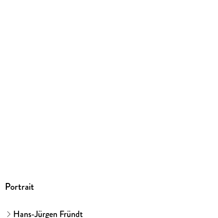
EBOOK
Dateiformat
PDF
ISBN
9783831745753
Portrait
Hans-Jürgen Fründt