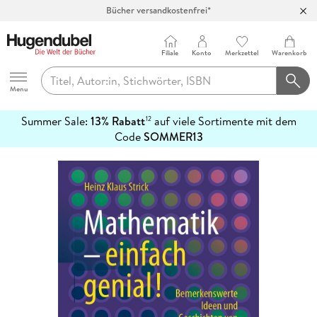
Bücher versandkostenfrei*
100 Tage Rückgaberecht***
Abholung in über 100 Filialen
Filiale
Konto
Merkzettel
Warenkorb
Hugendubel
Menu
Summer Sale:
13% Rabatt
auf viele Sortimente mit dem
12
mehr
Code
SOMMER13
erfahren