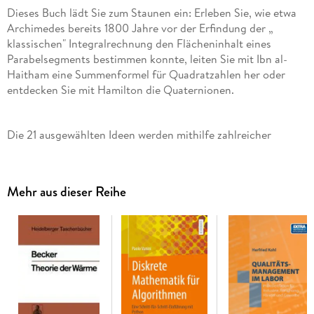
Dieses Buch lädt Sie zum Staunen ein: Erleben Sie, wie etwa
Archimedes bereits 1800 Jahre vor der Erfindung der „
klassischen" Integralrechnung den Flächeninhalt eines
Parabelsegments bestimmen konnte, leiten Sie mit Ibn al-
Haitham eine Summenformel für Quadratzahlen her oder
entdecken Sie mit Hamilton die Quaternionen.
Die 21 ausgewählten Ideen werden mithilfe zahlreicher
farbiger Abbildungen anschaulich entwickelt - Sie werden
von den Gedankengängen der längst verstorbenen
Mathematiker verblüfft sein!
Mehr aus dieser Reihe
Viele geniale Ansätze wurden von der Nachwelt regelrecht
vergessen - die Universalgelehrten aus dem islamischen
Kulturkreis etwa sind in Europa kaum noch bekannt, obwohl
sie einen wichtigen Beitrag zur Entwicklung der Mathematik
geleistet haben. In jedem Kapitel finden Sie daher auch
Informationen über das Leben dieser Personen sowie über die