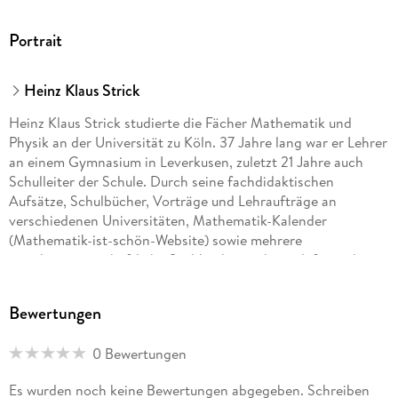
Portrait
Heinz Klaus Strick
Heinz Klaus Strick studierte die Fächer Mathematik und
Physik an der Universität zu Köln. 37 Jahre lang war er Lehrer
an einem Gymnasium in Leverkusen, zuletzt 21 Jahre auch
Schulleiter der Schule. Durch seine fachdidaktischen
Aufsätze, Schulbücher, Vorträge und Lehraufträge an
verschiedenen Universitäten, Mathematik-Kalender
(Mathematik-ist-schön-Website) sowie mehrere
populärwissenschaftliche Sachbücher wirbt er dafür, sich mit
Mathematik zu beschäftigen. Seit 2006 macht er jeden
Monat bei
Spektrum der Wissenschaft
auf bedeutende
Bewertungen
Mathematikerinnen und Mathematiker und deren geniale
Ideen aufmerksam. Für seine Aktivitäten wurde ihm 2002 der
0 Bewertungen
Archimedes-Preis der MNU verliehen, 2023 das
Bundesverdienstkreuz.
Es wurden noch keine Bewertungen abgegeben. Schreiben