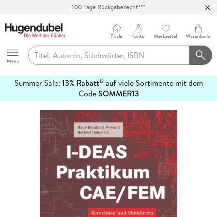
100 Tage Rückgaberecht***
Abholung in über 100 Filialen
Filiale
Konto
Merkzettel
Warenkorb
Hugendubel
Menu
Summer Sale:
13% Rabatt
auf viele Sortimente mit dem
12
mehr
Code
SOMMER13
erfahren