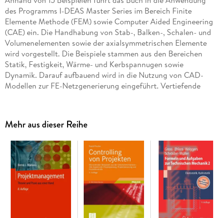
Anhand von 15 Beispielen führt das Buch in die Anwendung
des Programms I-DEAS Master Series im Bereich Finite
Elemente Methode (FEM) sowie Computer Aided Engineering
(CAE) ein. Die Handhabung von Stab-, Balken-, Schalen- und
Volumenelementen sowie der axialsymmetrischen Elemente
wird vorgestellt. Die Beispiele stammen aus den Bereichen
Statik, Festigkeit, Wärme- und Kerbspannugen sowie
Dynamik. Darauf aufbauend wird in die Nutzung von CAD-
Modellen zur FE-Netzgenerierung eingeführt. Vertiefende
Kapitel und abschließende Praxisprojekte sollen den Leser in
die Lage versetzen, Probleme der Praxis eigenständig zu
lösen.
Mehr aus dieser Reihe
Inhaltsverzeichnis
1. Einführung in I-DEAS Master Series. - 1. 1 Das
Softwareprodukt I-DEAS. - 1. 2 Hinweise zur Handhabung der
Software und der Schulungsunterlagen. - 2. Einführung in die
Finite-Elemente-Methode. - Übung 1: Stabwerk. - Übung 2:
Balkenproblem (Teil 1). - Übung 3: Balkenproblem (Teil 2). -
Übung 4: Kerbspannungsproblem (Flachstab mit Loch). -