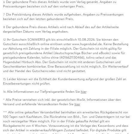
Der gebundene Preis dieses Artikels wurde vom Verlag gesenkt. Angaben zu
6
Preissenkungen beziehen sich auf den vorherigen Preis.
Die Preisbindung dieses Artikels wurde aufgehoben. Angaben zu Preissenkungen
7
beziehen sich auf den letzten gebundenen Preis.
Der gebundene Preis dieses Artikels wird nach Ablauf des auf der Artikelseite
8
dargestellten Datums vom Verlag angehoben.
Ihr Gutschein SOMMER13 gilt bis einschließlich 10.08.2026. Sie können den
12
Gutschein ausschließlich online einlösen unter www.hugendubel.de. Keine Bestellung
zur Abholung mit Zahlung in der Filiale möglich. Der Gutschein ist nicht gültig für
gesetzlich preisgebundene Artikel (deutschsprachige Bücher und eBooks) sowie für
preisgebundene Kalender, tolino shine (4016621130466), tolino select und das
Hugendubel Hörbuch Abo. Der Gutschein ist nicht mit anderen Gutscheinen und
Geschenkkarten kombinierbar. Eine Barauszahlung ist nicht möglich. Ein Weiterverkauf
und der Handel des Gutscheincodes sind nicht gestattet.
Leider können wir die Echtheit der Kundenbewertung aufgrund der großen Zahl an
15
Einzelbewertungen nicht prüfen.
Alle Informationen zur Tiefpreisgarantie finden Sie
hier
16
Alle Preise verstehen sich inkl. der gesetzlichen MwSt. Informationen über den
*
Versand und anfallende Versandkosten finden Sie
hier
Alle online gekauften Versandartikel beinhalten ein erweitertes Rückgaberecht von
***
100 Tagen nach Kaufdatum. Die Rücknahme von Bild-, Ton- und Datenträgern ist nur bei
noch versiegelter Ware möglich. Für in der Filiale gekaufte Artikel gilt ein
Rückgaberecht von 4 Wochen. Voraussetzung ist die Vorlage des Kassenbons und dass
sich der Artikel in wiederverkaufsfähigem Zustand befindet. Für digitale Produkte gilt