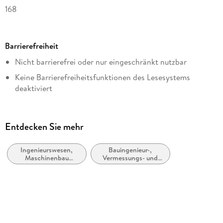
168
Dateigröße
12,98 MB
Barrierefreiheit
Reihe
Nicht barrierefrei oder nur eingeschränkt nutzbar
Computer Science and Engineering (German Language)
Keine Barrierefreiheitsfunktionen des Lesesystems
Autor/Autorin
deaktiviert
Herbert Heiderich, Hans-Bernhard Woyand
Weitere Hinweise:
Verlag/Hersteller
accessibilitysupport@springernature.com
Vieweg+Teubner Verlag
Entdecken Sie mehr
Kopierschutz
mit Wasserzeichen versehen
Ingenieurswesen,
Bauingenieur-,
Maschinenbau
Vermessungs- und
Produktart
allgemein
Bauwesen
EBOOK
Dateiformat
PDF
ISBN