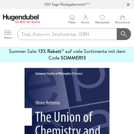
100 Tage Rückgaberecht***
Abholung in über 100 Filialen
Filiale
Konto
Merkzettel
Warenkorb
Hugendubel
Menu
Summer Sale:
13% Rabatt
auf viele Sortimente mit dem
12
mehr
Code
SOMMER13
erfahren