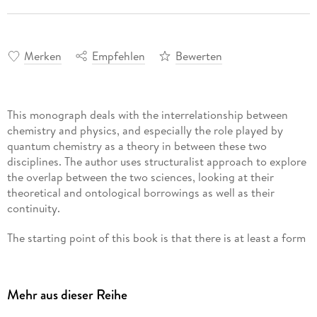
Merken
Empfehlen
Bewerten
This monograph deals with the interrelationship between
chemistry and physics, and especially the role played by
quantum chemistry as a theory in between these two
disciplines. The author uses structuralist approach to explore
the overlap between the two sciences, looking at their
theoretical and ontological borrowings as well as their
continuity.
The starting point of this book is that there is at least a form
of unity between chemistry and physics, where the reduction
relation is conceived as a special case of this unity. However,
matters are never concluded so simply within philosophy of
Mehr aus dieser Reihe
chemistry, as significant problems exist around a number of
core chemical ideas. Specifically, one cannot take the