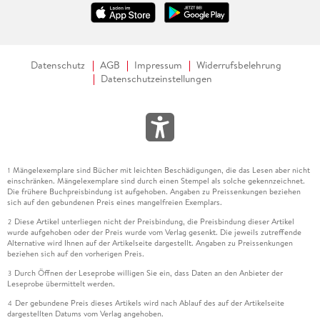
Datenschutz
AGB
Impressum
Widerrufsbelehrung
Datenschutzeinstellungen
Mängelexemplare sind Bücher mit leichten Beschädigungen, die das Lesen aber nicht
1
einschränken. Mängelexemplare sind durch einen Stempel als solche gekennzeichnet.
Die frühere Buchpreisbindung ist aufgehoben. Angaben zu Preissenkungen beziehen
sich auf den gebundenen Preis eines mangelfreien Exemplars.
Diese Artikel unterliegen nicht der Preisbindung, die Preisbindung dieser Artikel
2
wurde aufgehoben oder der Preis wurde vom Verlag gesenkt. Die jeweils zutreffende
Alternative wird Ihnen auf der Artikelseite dargestellt. Angaben zu Preissenkungen
beziehen sich auf den vorherigen Preis.
Durch Öffnen der Leseprobe willigen Sie ein, dass Daten an den Anbieter der
3
Leseprobe übermittelt werden.
Der gebundene Preis dieses Artikels wird nach Ablauf des auf der Artikelseite
4
dargestellten Datums vom Verlag angehoben.