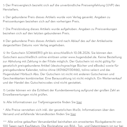
Der Preisvergleich bezieht sich auf die unverbindliche Preisempfehlung (UVP) des
5
Herstellers.
Der gebundene Preis dieses Artikels wurde vom Verlag gesenkt. Angaben zu
6
Preissenkungen beziehen sich auf den vorherigen Preis.
Die Preisbindung dieses Artikels wurde aufgehoben. Angaben zu Preissenkungen
7
beziehen sich auf den letzten gebundenen Preis.
Der gebundene Preis dieses Artikels wird nach Ablauf des auf der Artikelseite
8
dargestellten Datums vom Verlag angehoben.
Ihr Gutschein SOMMER13 gilt bis einschließlich 10.08.2026. Sie können den
12
Gutschein ausschließlich online einlösen unter www.hugendubel.de. Keine Bestellung
zur Abholung mit Zahlung in der Filiale möglich. Der Gutschein ist nicht gültig für
gesetzlich preisgebundene Artikel (deutschsprachige Bücher und eBooks) sowie für
preisgebundene Kalender, tolino shine (4016621130466), tolino select und das
Hugendubel Hörbuch Abo. Der Gutschein ist nicht mit anderen Gutscheinen und
Geschenkkarten kombinierbar. Eine Barauszahlung ist nicht möglich. Ein Weiterverkauf
und der Handel des Gutscheincodes sind nicht gestattet.
Leider können wir die Echtheit der Kundenbewertung aufgrund der großen Zahl an
15
Einzelbewertungen nicht prüfen.
Alle Informationen zur Tiefpreisgarantie finden Sie
hier
16
Alle Preise verstehen sich inkl. der gesetzlichen MwSt. Informationen über den
*
Versand und anfallende Versandkosten finden Sie
hier
Alle online gekauften Versandartikel beinhalten ein erweitertes Rückgaberecht von
***
100 Tagen nach Kaufdatum. Die Rücknahme von Bild-, Ton- und Datenträgern ist nur bei