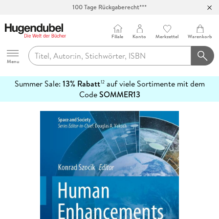
100 Tage Rückgaberecht***
Abholung in über 100 Filialen
Filiale
Konto
Merkzettel
Warenkorb
Hugendubel
Menu
Summer Sale:
13% Rabatt
auf viele Sortimente mit dem
12
mehr
Code
SOMMER13
erfahren