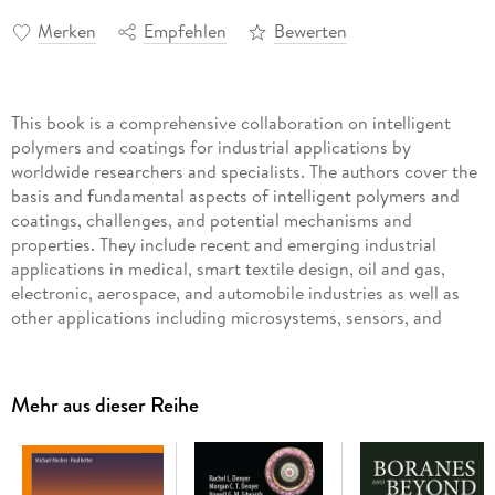
Merken
Empfehlen
Bewerten
This book is a comprehensive collaboration on intelligent
polymers and coatings for industrial applications by
worldwide researchers and specialists. The authors cover the
basis and fundamental aspects of intelligent polymers and
coatings, challenges, and potential mechanisms and
properties. They include recent and emerging industrial
applications in medical, smart textile design, oil and gas,
electronic, aerospace, and automobile industries as well as
other applications including microsystems, sensors, and
actuators, among others. The authors discuss the potential
for future research in these areas for improvement and
growth of marketable applications of intelligent polymers
Mehr aus dieser Reihe
and coatings.
Inhaltsverzeichnis