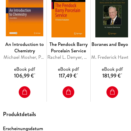
From the Contents: Basics and overview of intelligent
polymers and coatings. - Techniques for the preparation,
synthesis, and processing of intelligent polymers and smart
coatings. - Modelling of intelligent polymers and smart
coatings.
An Introduction to
The Pendock Barry
Boranes and Beyon
Chemistry
Porcelain Service
Michael Mosher, Paul Kelter
Rachel L. Denyer, Morgan C. T. Denyer, Howell G. M. Edwards
M. Frederick Hawt
eBook pdf
eBook pdf
eBook pdf
106,99 €
117,49 €
181,99 €
*
*
*
Produktdetails
Erscheinungsdatum