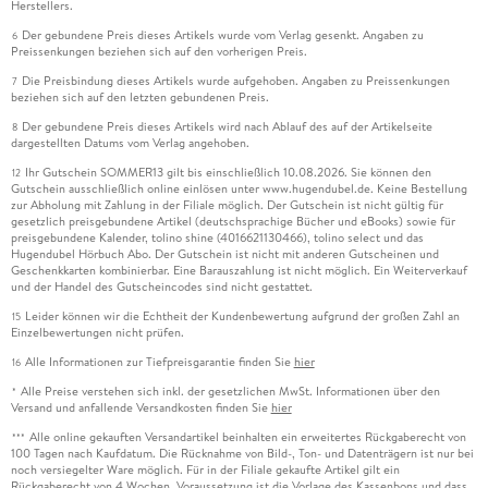
Herstellers.
Der gebundene Preis dieses Artikels wurde vom Verlag gesenkt. Angaben zu
6
Preissenkungen beziehen sich auf den vorherigen Preis.
Die Preisbindung dieses Artikels wurde aufgehoben. Angaben zu Preissenkungen
7
beziehen sich auf den letzten gebundenen Preis.
Der gebundene Preis dieses Artikels wird nach Ablauf des auf der Artikelseite
8
dargestellten Datums vom Verlag angehoben.
Ihr Gutschein SOMMER13 gilt bis einschließlich 10.08.2026. Sie können den
12
Gutschein ausschließlich online einlösen unter www.hugendubel.de. Keine Bestellung
zur Abholung mit Zahlung in der Filiale möglich. Der Gutschein ist nicht gültig für
gesetzlich preisgebundene Artikel (deutschsprachige Bücher und eBooks) sowie für
preisgebundene Kalender, tolino shine (4016621130466), tolino select und das
Hugendubel Hörbuch Abo. Der Gutschein ist nicht mit anderen Gutscheinen und
Geschenkkarten kombinierbar. Eine Barauszahlung ist nicht möglich. Ein Weiterverkauf
und der Handel des Gutscheincodes sind nicht gestattet.
Leider können wir die Echtheit der Kundenbewertung aufgrund der großen Zahl an
15
Einzelbewertungen nicht prüfen.
Alle Informationen zur Tiefpreisgarantie finden Sie
hier
16
Alle Preise verstehen sich inkl. der gesetzlichen MwSt. Informationen über den
*
Versand und anfallende Versandkosten finden Sie
hier
Alle online gekauften Versandartikel beinhalten ein erweitertes Rückgaberecht von
***
100 Tagen nach Kaufdatum. Die Rücknahme von Bild-, Ton- und Datenträgern ist nur bei
noch versiegelter Ware möglich. Für in der Filiale gekaufte Artikel gilt ein
Rückgaberecht von 4 Wochen. Voraussetzung ist die Vorlage des Kassenbons und dass