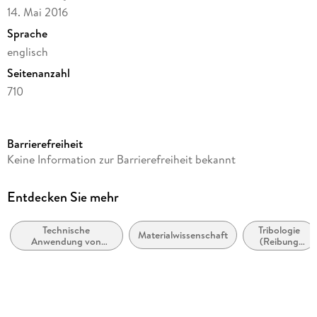
14. Mai 2016
Sprache
englisch
Seitenanzahl
710
Dateigröße
18,70 MB
Barrierefreiheit
Reihe
Keine Information zur Barrierefreiheit bekannt
Chemistry and Materials Science
Herausgegeben von
Entdecken Sie mehr
Majid Hosseini, Abdel Salam Hamdy Makhlouf
Technische
Tribologie
Verlag/Hersteller
Materialwissenschaft
Anwendung von
(Reibung
Springer International Publishing
Oberflächenbeschichtungen
und
und -filmen
Schmierung)
Kopierschutz
mit Wasserzeichen versehen
Produktart