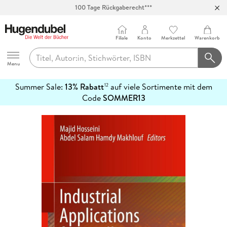
100 Tage Rückgaberecht***
Abholung in über 100 Filialen
Filiale
Konto
Merkzettel
Warenkorb
Hugendubel
Menu
Summer Sale:
13% Rabatt
auf viele Sortimente mit dem
12
mehr
Code
SOMMER13
erfahren