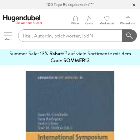
100 Tage Rückgaberecht***
Abholung in über 100 Filialen
Filiale
Konto
Merkzettel
Warenkorb
Hugendubel
Menu
Summer Sale:
13% Rabatt
auf viele Sortimente mit dem
12
mehr
Code
SOMMER13
erfahren