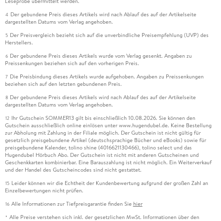
Leseprobe übermittelt werden.
Der gebundene Preis dieses Artikels wird nach Ablauf des auf der Artikelseite
4
dargestellten Datums vom Verlag angehoben.
Der Preisvergleich bezieht sich auf die unverbindliche Preisempfehlung (UVP) des
5
Herstellers.
Der gebundene Preis dieses Artikels wurde vom Verlag gesenkt. Angaben zu
6
Preissenkungen beziehen sich auf den vorherigen Preis.
Die Preisbindung dieses Artikels wurde aufgehoben. Angaben zu Preissenkungen
7
beziehen sich auf den letzten gebundenen Preis.
Der gebundene Preis dieses Artikels wird nach Ablauf des auf der Artikelseite
8
dargestellten Datums vom Verlag angehoben.
Ihr Gutschein SOMMER13 gilt bis einschließlich 10.08.2026. Sie können den
12
Gutschein ausschließlich online einlösen unter www.hugendubel.de. Keine Bestellung
zur Abholung mit Zahlung in der Filiale möglich. Der Gutschein ist nicht gültig für
gesetzlich preisgebundene Artikel (deutschsprachige Bücher und eBooks) sowie für
preisgebundene Kalender, tolino shine (4016621130466), tolino select und das
Hugendubel Hörbuch Abo. Der Gutschein ist nicht mit anderen Gutscheinen und
Geschenkkarten kombinierbar. Eine Barauszahlung ist nicht möglich. Ein Weiterverkauf
und der Handel des Gutscheincodes sind nicht gestattet.
Leider können wir die Echtheit der Kundenbewertung aufgrund der großen Zahl an
15
Einzelbewertungen nicht prüfen.
Alle Informationen zur Tiefpreisgarantie finden Sie
hier
16
Alle Preise verstehen sich inkl. der gesetzlichen MwSt. Informationen über den
*