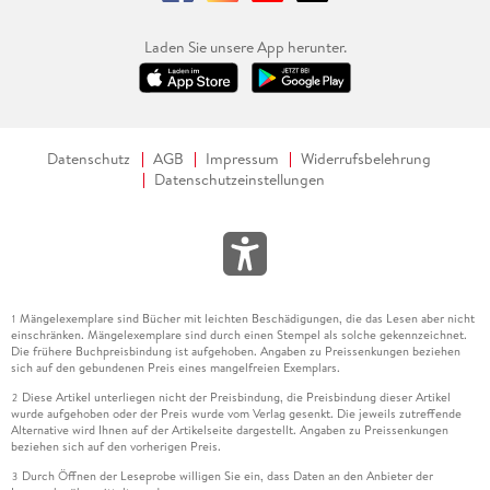
Laden Sie unsere App herunter.
Datenschutz
AGB
Impressum
Widerrufsbelehrung
Datenschutzeinstellungen
Mängelexemplare sind Bücher mit leichten Beschädigungen, die das Lesen aber nicht
1
einschränken. Mängelexemplare sind durch einen Stempel als solche gekennzeichnet.
Die frühere Buchpreisbindung ist aufgehoben. Angaben zu Preissenkungen beziehen
sich auf den gebundenen Preis eines mangelfreien Exemplars.
Diese Artikel unterliegen nicht der Preisbindung, die Preisbindung dieser Artikel
2
wurde aufgehoben oder der Preis wurde vom Verlag gesenkt. Die jeweils zutreffende
Alternative wird Ihnen auf der Artikelseite dargestellt. Angaben zu Preissenkungen
beziehen sich auf den vorherigen Preis.
Durch Öffnen der Leseprobe willigen Sie ein, dass Daten an den Anbieter der
3