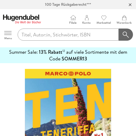
100 Tage Rückgaberecht***
Abholung in über 100 Filialen
Filiale
Konto
Merkzettel
Warenkorb
Hugendubel
Menu
Summer Sale:
13% Rabatt
auf viele Sortimente mit dem
12
mehr
Code
SOMMER13
erfahren