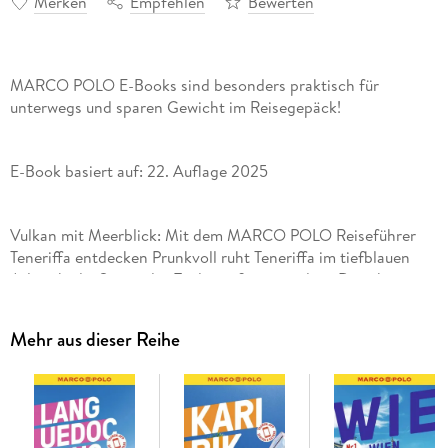
Merken
Empfehlen
Bewerten
MARCO POLO E-Books sind besonders praktisch für
unterwegs und sparen Gewicht im Reisegepäck!
E-Book basiert auf: 22. Auflage 2025
Vulkan mit Meerblick: Mit dem MARCO POLO Reiseführer
Teneriffa entdecken Prunkvoll ruht Teneriffa im tiefblauen
Atlantik, die Spitze des Teide weiß angepudert. Drumherum
Lavafelder, dichter Wald, koloniale Städte und Strandresorts
im Partymodus - die größte der Kanarischen Inseln lässt bei
Mehr aus dieser Reihe
Entdeckern sowie Genießern keine Wünsche offen.