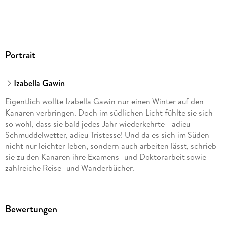
Essen, Shoppen, Sport
Regionen im Überblick
Der Nordwesten mit Teide-Nationalpark
Portrait
Der Nordosten
Der Südosten
Izabella Gawin
Der Südwesten
Eigentlich wollte Izabella Gawin nur einen Winter auf den
Kanaren verbringen. Doch im südlichen Licht fühlte sie sich
Erlebnistouren
so wohl, dass sie bald jedes Jahr wiederkehrte - adieu
Schmuddelwetter, adieu Tristesse! Und da es sich im Süden
Gut zu wissen:
nicht nur leichter leben, sondern auch arbeiten lässt, schrieb
Die Basics für deinen Urlaub
sie zu den Kanaren ihre Examens- und Doktorarbeit sowie
zahlreiche Reise- und Wanderbücher.
Spickzettel Spanisch
Urlaubsfeeling
Travel Pursuit
Bewertungen
Register & Impressum