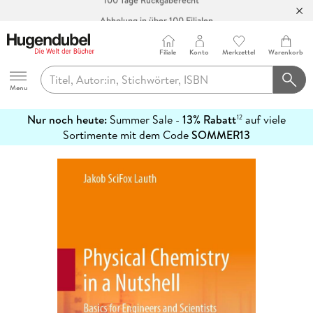
Abholung in über 100 Filialen
Filiale
Konto
Merkzettel
Warenkorb
Hugendubel
Menu
Nur noch heute:
Summer Sale -
13% Rabatt
auf viele
12
mehr
Sortimente mit dem Code
SOMMER13
erfahren