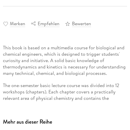
Merken
Empfehlen
Bewerten
This book is based on a multimedia course for biological and
chemical engineers, which is designed to trigger students'
curiosity and initiative. A solid basic knowledge of
thermodynamics and kinetics is necessary for understanding
many technical, chemical, and biological processes.
The one-semester basic lecture course was divided into 12
workshops (chapters). Each chapter covers a practically
relevant area of physical chemistry and contains the
following didactic elements that make this book particularly
exciting and understandable:
Mehr aus dieser Reihe
- Links to Videos at the start of each chapter as preparation
for the workshop