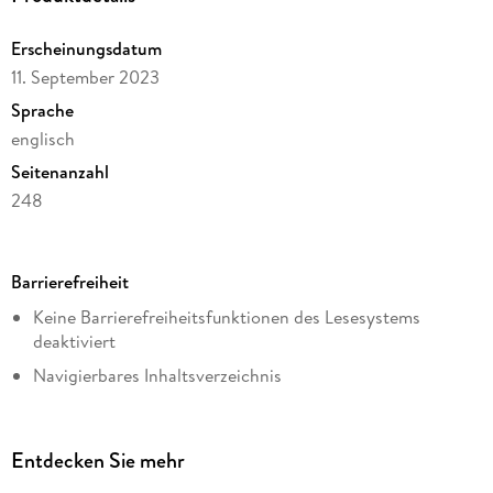
study.
Erscheinungsdatum
11. September 2023
Sprache
englisch
Seitenanzahl
248
Dateigröße
13,72 MB
Barrierefreiheit
Reihe
Keine Barrierefreiheitsfunktionen des Lesesystems
Chemistry and Materials Science
deaktiviert
Autor/Autorin
Navigierbares Inhaltsverzeichnis
Jakob Scifox Lauth
Logische Lesereihenfolge eingehalten
Verlag/Hersteller
Kurze Alternativtexte (z.B. für Abbildungen) vorhanden
Springer Berlin Heidelberg
Entdecken Sie mehr
Inhalt auch ohne Farbwahrnehmung verständlich
Kopierschutz
Inhaltsverzeichnis