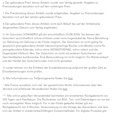
Der gebundene Preis dieses Artikels wurde vom Verlag gesenkt. Angaben zu
6
Preissenkungen beziehen sich auf den vorherigen Preis.
Die Preisbindung dieses Artikels wurde aufgehoben. Angaben zu Preissenkungen
7
beziehen sich auf den letzten gebundenen Preis.
Der gebundene Preis dieses Artikels wird nach Ablauf des auf der Artikelseite
8
dargestellten Datums vom Verlag angehoben.
Ihr Gutschein SOMMER13 gilt bis einschließlich 10.08.2026. Sie können den
12
Gutschein ausschließlich online einlösen unter www.hugendubel.de. Keine Bestellung
zur Abholung mit Zahlung in der Filiale möglich. Der Gutschein ist nicht gültig für
gesetzlich preisgebundene Artikel (deutschsprachige Bücher und eBooks) sowie für
preisgebundene Kalender, tolino shine (4016621130466), tolino select und das
Hugendubel Hörbuch Abo. Der Gutschein ist nicht mit anderen Gutscheinen und
Geschenkkarten kombinierbar. Eine Barauszahlung ist nicht möglich. Ein Weiterverkauf
und der Handel des Gutscheincodes sind nicht gestattet.
Leider können wir die Echtheit der Kundenbewertung aufgrund der großen Zahl an
15
Einzelbewertungen nicht prüfen.
Alle Informationen zur Tiefpreisgarantie finden Sie
hier
16
Alle Preise verstehen sich inkl. der gesetzlichen MwSt. Informationen über den
*
Versand und anfallende Versandkosten finden Sie
hier
Alle online gekauften Versandartikel beinhalten ein erweitertes Rückgaberecht von
***
100 Tagen nach Kaufdatum. Die Rücknahme von Bild-, Ton- und Datenträgern ist nur bei
noch versiegelter Ware möglich. Für in der Filiale gekaufte Artikel gilt ein
Rückgaberecht von 4 Wochen. Voraussetzung ist die Vorlage des Kassenbons und dass
sich der Artikel in wiederverkaufsfähigem Zustand befindet. Für digitale Produkte gilt