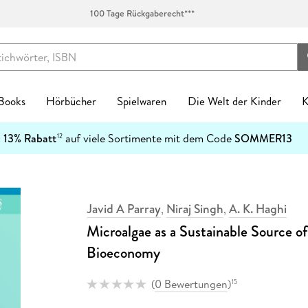
100 Tage Rückgaberecht***
 Books
Hörbücher
Spielwaren
Die Welt der Kinder
K
Kinderbücher
:
13% Rabatt
auf viele Sortimente mit dem Code
SOMMER13
12
enres
Genres
fen
zt neu
ren Kategorien
egorien
kanlässe
tischzubehör
English Books Kategorien
Preiswerte Empfehlungen
Buch Genres
Fremdsprachiges
Abonnements
Schulbücher
Preishits auf CD
Spielwaren nach Alter
Top Marken
Geschenke Kategorien
Top Marken
Ban
Ban
Spielwaren nach Alter
n & Erfahrungen
n & Erfahrungen
bliothek-Verknüpfung
ule
el Hörbuch Abo
einkind
alender
tag
chen
Biografien & Erfahrungen
Stark reduzierte Bücher
New Adult
Bestseller
Hugendubel Hörbuch Abo
Nach Bundesländern
Hörbücher
0-2 Jahre
Ackermann
Achtsamkeit & Gesundheit
CEDON
7
Top Marken
ble Books
 Science Fiction
ud
ner
 Kreatives
laner
n & Konfirmation
 & Klebebänder
Fachbücher
Mängelexemplare bis -60%
Ratgeber
Neuheiten
eBook Abonnement
Nach Fächern
Stark reduzierte Hörbücher
3-4 Jahre
Harenberg, Heye & Weingarten
Dekoration & Einrichtung
Paperblanks
1
h Downloads
tonies®
Javid A Parray
Niraj Singh
A. K. Haghi
,
,
 Jugendbücher
p
eife
 & Entdecken
Natur
Taufe
schunterlagen
Fantasy
Schnäppchen der Woche
Reise
Englische eBooks
Nach Schulform
Hörbuch-Pakete
5-7 Jahre
Korsch
Hobby & Lifestyle
LEUCHTTURM1917
4
Kinderbuchserien
Microalgae as a Sustainable Source 
er
hriller
atures
r
 Spielwelten
rchitektur
ag
Jugendbücher
eBook-Bundles
Romane
Französische eBooks
8-11 Jahre
Paperblanks
Küche & Esszimmer
herlitz
Download Preishits
Bioeconomy
n
t Romance
mily Sharing
 Konstruktion
kalender
Kinderbücher
Bestseller reduziert
Sachbücher
Italienische eBooks
12+ Jahre
LEUCHTTURM1917
Lesen & Geschichten
LAMY
e Reihen
steller
e
Hörbuch Downloads
bücher
teile
 & Gesellschaftsspiele
soterik
Krimis & Thriller
Sonderausgaben
Science Fiction
Spanische eBooks
Neumann
Schmuck & Accessoires
Moleskine
(
0 Bewertungen
)
15
inte
Bestseller reduziert
cher
arantie
Stofftiere
nder & Städte
Manga
Moleskine
Pelikan