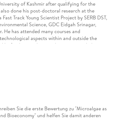
versity of Kashmir after qualifying for the
 also done his post-doctoral research at the
a Fast Track Young Scientist Project by SERB DST,
nvironmental Science, GDC Eidgah Srinagar,
gar. He has attended many courses and
technological aspects within and outside the
c. His fundamental research interests include
change and microbial biotechnology,
over 50 high-impact research papers and book
Dr. Parray has authored ten books with
llisto Reference USA, and Wiley-Blackwell. Dr
wer of many journals, and an invited speaker at
a and abroad. He is also a Guest editor for a
d Research International, Hawaii. He is a member
izations and societies like the Asian PGPR
 IAES Haridwar, etc. Dr Javid was also awarded
eiben Sie die erste Bewertung zu "Microalgae as
y the Indian Academy of Environmental Science.
and Bioeconomy" und helfen Sie damit anderen
inator for the Two (02) CeC Swayam Moocs
array has been approved as a book series editor
and Soil by Elsevier. Dr. Parray is an editor for