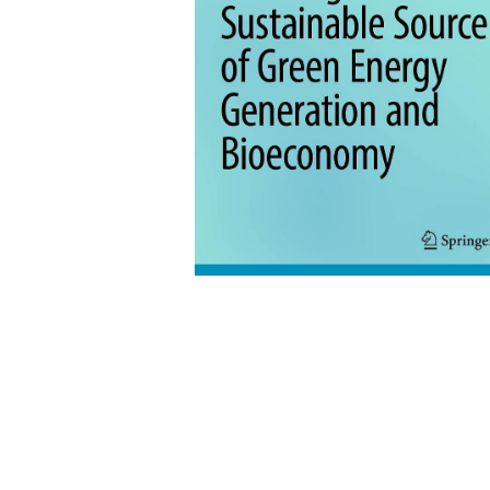
Leseempfehlung
eBook Abonnement
Postkarten
Westerman
Kinder- &
Kugelschr
Hörbuchsprecher
Günstige Spielwaren
Wochenkalender
Kinderbü
Romane
Geräte im
Puzzles &
Schule & 
Buchtrends auf Social Media
eBooks verschenken
Klett Lern
Krimis & T
Buchkalender
Kochen &
Sachbüch
Sprachka
büchermenschen
Duden Sh
Romane
Krimis & T
Top Autor:innen
Hörspiele
Manga
Top Serien
Hörbuchs
Gebrauchtbuch