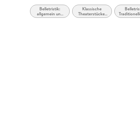
Belletristik:
Klassische
Belletris
allgemein und
Theaterstücke,
Traditionel
literarisch
Dramen (vor
kulturell
1900)
wahr
Geschicht
Nacherzäh