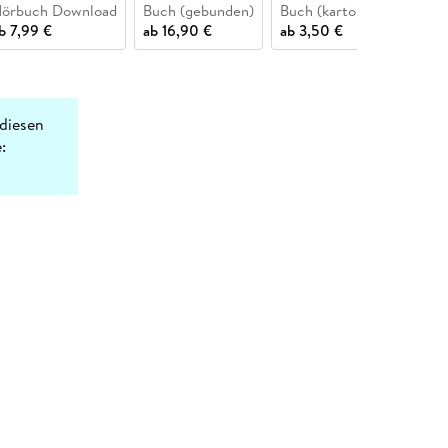
örbuch Download
Buch (gebunden)
Buch (kartoniert)
ab
7,99 €
ab
16,90 €
ab
3,50 €
diesen
: