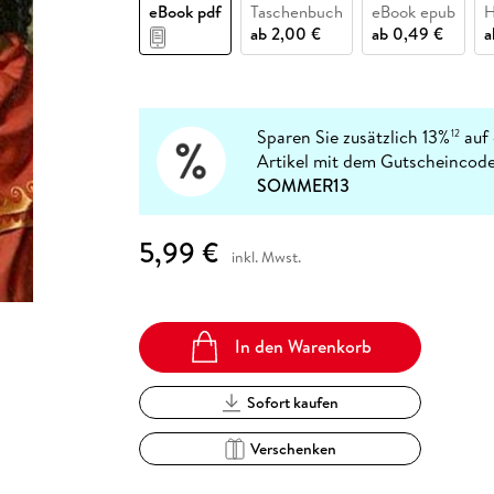
Fremdsprachige Bücher
eBook pdf
Taschenbuch
eBook epub
H
n Lernhilfen
 Jugendbücher
eiber
Hörbuch Downloads im Bundle
cher
 Vergleich
 Puzzlezubehör
Lernen
New Adult
STABILO
ab
2,00 €
ab
0,49 €
Taschenbücher
hilfen
hriller
 Backen
er
lender
Ratgeber
op
hriller
Romance
Sachbücher
Sparen Sie zusätzlich 13%
auf 
12
precher:innen
Artikel mit dem Gutscheincode
Science Fiction
SOMMER13
Fremdsprachige Bücher
5,99 €
inkl. Mwst.
In den Warenkorb
Sofort kaufen
Verschenken