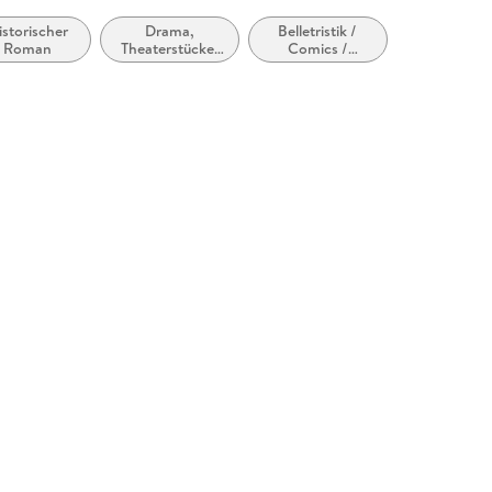
istorischer
Drama,
Belletristik /
Roman
Theaterstücke,
Comics /
Drehbücher
Graphic Novels:
Besonderheiten