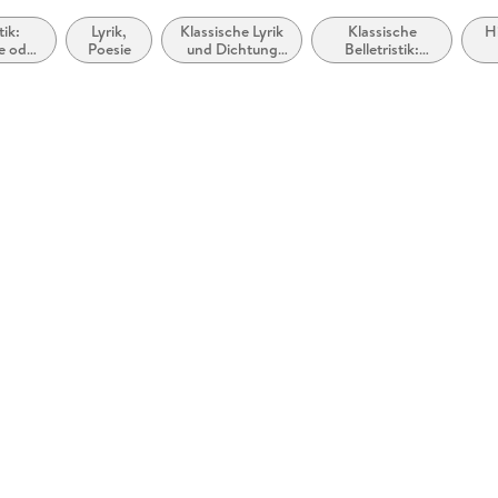
tik:
Lyrik,
Klassische Lyrik
Klassische
H
le oder
Poesie
und Dichtung
Belletristik:
e und
(vor dem 20.
allgemein und
e
Jahrhundert)
literarisch
en und
lungen