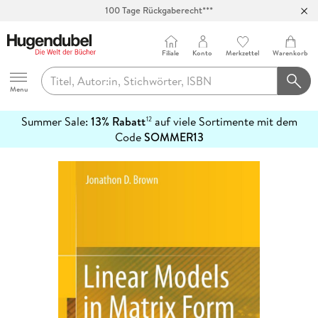
100 Tage Rückgaberecht***
Abholung in über 100 Filialen
Filiale
Konto
Merkzettel
Warenkorb
Hugendubel
Menu
Summer Sale:
13% Rabatt
auf viele Sortimente mit dem
12
mehr
Code
SOMMER13
erfahren