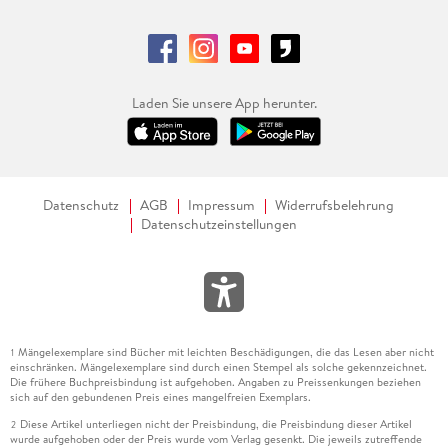
Laden Sie unsere App herunter.
Datenschutz
AGB
Impressum
Widerrufsbelehrung
Datenschutzeinstellungen
Mängelexemplare sind Bücher mit leichten Beschädigungen, die das Lesen aber nicht
1
einschränken. Mängelexemplare sind durch einen Stempel als solche gekennzeichnet.
Die frühere Buchpreisbindung ist aufgehoben. Angaben zu Preissenkungen beziehen
sich auf den gebundenen Preis eines mangelfreien Exemplars.
Diese Artikel unterliegen nicht der Preisbindung, die Preisbindung dieser Artikel
2
wurde aufgehoben oder der Preis wurde vom Verlag gesenkt. Die jeweils zutreffende