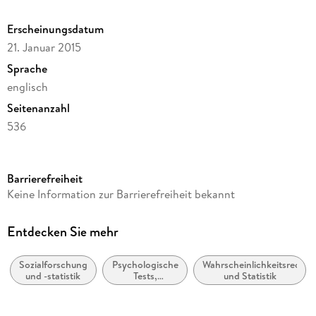
Categorical Predictors. - Factorial Designs. - Analysis of
Covariance. - Moderation. - Mediation.
Erscheinungsdatum
21. Januar 2015
Sprache
englisch
Seitenanzahl
536
Dateigröße
4,31 MB
Barrierefreiheit
Reihe
Keine Information zur Barrierefreiheit bekannt
Mathematics and Statistics
Autor/Autorin
Entdecken Sie mehr
Jonathon D. Brown
Sozialforschung
Psychologische
Wahrscheinlichkeitsrechn
Verlag/Hersteller
und -statistik
Tests,
und Statistik
Springer International Publishing
Messtechniken
Kopierschutz