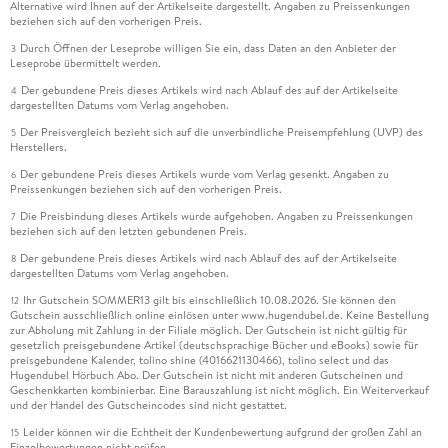
Alternative wird Ihnen auf der Artikelseite dargestellt. Angaben zu Preissenkungen
beziehen sich auf den vorherigen Preis.
Durch Öffnen der Leseprobe willigen Sie ein, dass Daten an den Anbieter der
3
Leseprobe übermittelt werden.
Der gebundene Preis dieses Artikels wird nach Ablauf des auf der Artikelseite
4
dargestellten Datums vom Verlag angehoben.
Der Preisvergleich bezieht sich auf die unverbindliche Preisempfehlung (UVP) des
5
Herstellers.
Der gebundene Preis dieses Artikels wurde vom Verlag gesenkt. Angaben zu
6
Preissenkungen beziehen sich auf den vorherigen Preis.
Die Preisbindung dieses Artikels wurde aufgehoben. Angaben zu Preissenkungen
7
beziehen sich auf den letzten gebundenen Preis.
Der gebundene Preis dieses Artikels wird nach Ablauf des auf der Artikelseite
8
dargestellten Datums vom Verlag angehoben.
Ihr Gutschein SOMMER13 gilt bis einschließlich 10.08.2026. Sie können den
12
Gutschein ausschließlich online einlösen unter www.hugendubel.de. Keine Bestellung
zur Abholung mit Zahlung in der Filiale möglich. Der Gutschein ist nicht gültig für
gesetzlich preisgebundene Artikel (deutschsprachige Bücher und eBooks) sowie für
preisgebundene Kalender, tolino shine (4016621130466), tolino select und das
Hugendubel Hörbuch Abo. Der Gutschein ist nicht mit anderen Gutscheinen und
Geschenkkarten kombinierbar. Eine Barauszahlung ist nicht möglich. Ein Weiterverkauf
und der Handel des Gutscheincodes sind nicht gestattet.
Leider können wir die Echtheit der Kundenbewertung aufgrund der großen Zahl an
15
Einzelbewertungen nicht prüfen.