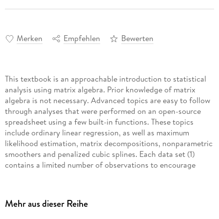
Merken
Empfehlen
Bewerten
This textbook is an approachable introduction to statistical
analysis using matrix algebra. Prior knowledge of matrix
algebra is not necessary. Advanced topics are easy to follow
through analyses that were performed on an open-source
spreadsheet using a few built-in functions. These topics
include ordinary linear regression, as well as maximum
likelihood estimation, matrix decompositions, nonparametric
smoothers and penalized cubic splines. Each data set (1)
contains a limited number of observations to encourage
readers to do the calculations themselves, and (2) tells a
coherent story based on statistical significance and
confidence intervals. In this way, students will learn how the
Mehr aus dieser Reihe
numbers were generated and how they can be used to make
cogent arguments about everyday matters. This textbook is