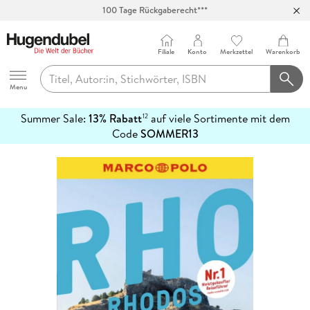
100 Tage Rückgaberecht***
Abholung in über 100 Filialen
Filiale
Konto
Merkzettel
Warenkorb
Hugendubel
Menu
Summer Sale:
13% Rabatt
auf viele Sortimente mit dem
12
mehr
Code
SOMMER13
erfahren