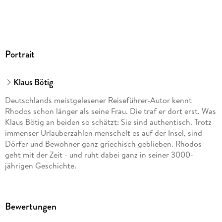
Entdecke die ganze Vielfalt von Rhodos mit den MARCO
POLO Erlebnistouren
Portrait
Klaus Bötig
Von der quirligen Inselhauptstadt mit ihren zwei Gesichtern
bis zum stillen Tal, in dem sich hunderttausende
Deutschlands meistgelesener Reiseführer-Autor kennt
Schmetterlinge tummeln, entdeckst du mit dem MARCO
Rhodos schon länger als seine Frau. Die traf er dort erst. Was
POLO Reiseführer die gesamte Insel oder genau so viel, wie
Klaus Bötig an beiden so schätzt: Sie sind authentisch. Trotz
du davon sehen willst. Ob antike Tempel, mittelalterliche
immenser Urlauberzahlen menschelt es auf der Insel, sind
Bergdörfer oder moderne Strandpromenaden: Mit den
Dörfer und Bewohner ganz griechisch geblieben. Rhodos
Insider-Tipps und Erlebnistouren auch abseits des Touristen-
geht mit der Zeit - und ruht dabei ganz in seiner 3000-
Mainstreams wird dein Urlaub auf Rhodos garantiert zum
jährigen Geschichte.
unvergesslichen Erlebnis!
klaus- boetig. de.
Bewertungen