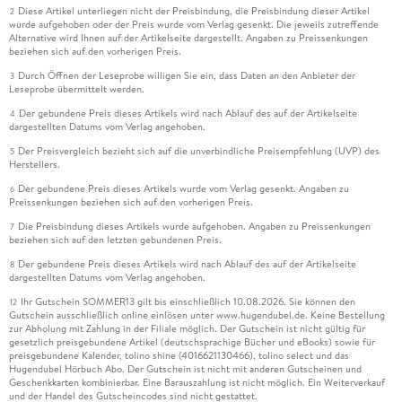
Diese Artikel unterliegen nicht der Preisbindung, die Preisbindung dieser Artikel
2
wurde aufgehoben oder der Preis wurde vom Verlag gesenkt. Die jeweils zutreffende
Alternative wird Ihnen auf der Artikelseite dargestellt. Angaben zu Preissenkungen
beziehen sich auf den vorherigen Preis.
Durch Öffnen der Leseprobe willigen Sie ein, dass Daten an den Anbieter der
3
Leseprobe übermittelt werden.
Der gebundene Preis dieses Artikels wird nach Ablauf des auf der Artikelseite
4
dargestellten Datums vom Verlag angehoben.
Der Preisvergleich bezieht sich auf die unverbindliche Preisempfehlung (UVP) des
5
Herstellers.
Der gebundene Preis dieses Artikels wurde vom Verlag gesenkt. Angaben zu
6
Preissenkungen beziehen sich auf den vorherigen Preis.
Die Preisbindung dieses Artikels wurde aufgehoben. Angaben zu Preissenkungen
7
beziehen sich auf den letzten gebundenen Preis.
Der gebundene Preis dieses Artikels wird nach Ablauf des auf der Artikelseite
8
dargestellten Datums vom Verlag angehoben.
Ihr Gutschein SOMMER13 gilt bis einschließlich 10.08.2026. Sie können den
12
Gutschein ausschließlich online einlösen unter www.hugendubel.de. Keine Bestellung
zur Abholung mit Zahlung in der Filiale möglich. Der Gutschein ist nicht gültig für
gesetzlich preisgebundene Artikel (deutschsprachige Bücher und eBooks) sowie für
preisgebundene Kalender, tolino shine (4016621130466), tolino select und das
Hugendubel Hörbuch Abo. Der Gutschein ist nicht mit anderen Gutscheinen und
Geschenkkarten kombinierbar. Eine Barauszahlung ist nicht möglich. Ein Weiterverkauf
und der Handel des Gutscheincodes sind nicht gestattet.