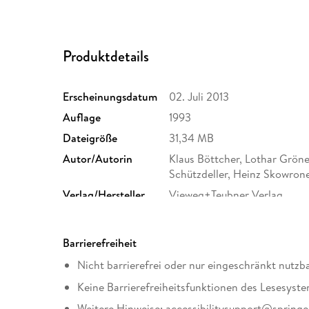
Produktdetails
Erscheinungsdatum
02. Juli 2013
Auflage
1993
Dateigröße
31,34 MB
Autor/Autorin
Klaus Böttcher, Lothar Gröne
Schützdeller, Heinz Skowron
Verlag/Hersteller
Vieweg+Teubner Verlag
Kopierschutz
mit Wasserzeichen versehen
Dateiformat
PDF
Barrierefreiheit
Nicht barrierefrei oder nur eingeschränkt nutzb
Keine Barrierefreiheitsfunktionen des Lesesyste
Weitere Hinweise: accessibilitysupport@spring