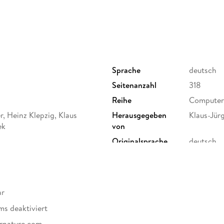
Sprache
deutsch
Seitenanzahl
318
Reihe
Computer 
r, Heinz Klepzig, Klaus
Herausgegeben
Klaus-Jür
ek
von
Originalsprache
deutsch
Produktart
EBOOK
ISBN
97833229
ar
ms deaktiviert
ernature.com