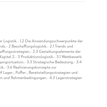
der Logistik.- 1.2 Die Anwendungsschwerpunkte der
rends.- 2 Beschaffungslogistik.- 2.1 Trends und
affungsstrategien.- 2.3 Gestaltungselemente der
Kapitel 2.- 3 Produktionslogistik.- 3.1 Wettbewerb
gangssituation.- 3.3 Strategische Bedeutung.- 3.4
tik.- 3.6 Realisierungskonzepte zur
4 Lager-, Puffer-, Bereitstellungsstrategien und
gen und Rahmenbedingungen.- 4.3 Lagerstrategien
.- 4.5 Bereitstellung.- Literaturverzeichnis zu
und Zubehördistribution.- 5.2
 6.1 Einführung in die Thematik.- 6.2 Grundsätze
ik-Controllings.- 6.3 Grundlagen und
 Logistik-Controlling.- 6.5 Methodik des