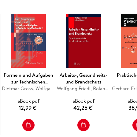
KennzahlenInstrumentariums.- 6.6 Kennzahlen f
eines Logistik-Controllings mit Hilfe von Ken
Logistik-Controlling.- Literaturverzeichnis zu K
Wertschöpfungskette Beine machen.- 7.1 Einl
Erfolgspositionen.- 7.3 Strategische Grundprinz
Logistikstrategie ist Maßarbeit.- 7.6 Leitlinien
Kapitel 7.- Sachwortverzeichnis.
Formeln und Aufgaben
Arbeits-, Gesundheits-
Praktisch
zur Technischen
und Brandschutz
Mechanik 2
Dietmar Gross, Wolfgang Ehlers, Peter Wriggers, Jörg Schröder, Ralf Müller
Wolfgang Friedl, Roland Kaupa
eBook pdf
eBook pdf
eBo
12,99 €
42,25 €
36,
*
*