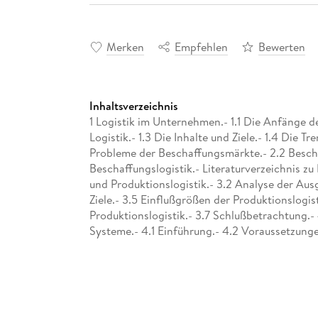
Merken
Empfehlen
Bewerten
Inhaltsverzeichnis
1 Logistik im Unternehmen.- 1.1 Die Anfänge 
Logistik.- 1.3 Die Inhalte und Ziele.- 1.4 Die T
Probleme der Beschaffungsmärkte.- 2.2 Besch
Beschaffungslogistik.- Literaturverzeichnis zu 
und Produktionslogistik.- 3.2 Analyse der Aus
Ziele.- 3.5 Einflußgrößen der Produktionslogis
Produktionslogistik.- 3.7 Schlußbetrachtung.- 
Systeme.- 4.1 Einführung.- 4.2 Voraussetzun
und Systeme.- 4.4 Pufferstrategien und Systeme
Kapitel 4.- 5 Distributionslogistik.- 5.1 Teile- 
Bestandsmanagement.- 6 Logistik-Controlling.-
und Zielsetzungen der Logistik und des Logist
Zielsetzungen.- 6.4 Kennzahleneinsatz für das