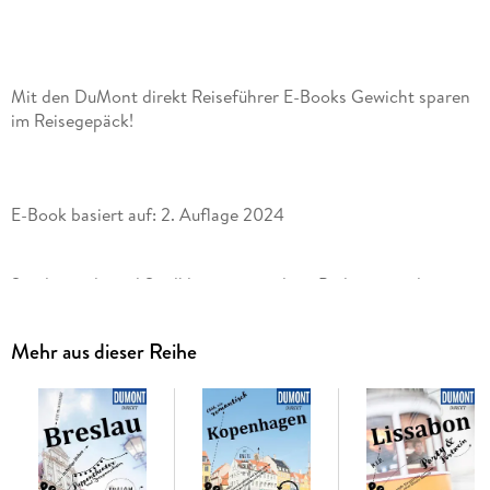
Mit den DuMont direkt Reiseführer E-Books Gewicht sparen
im Reisegepäck!
E-Book basiert auf: 2. Auflage 2024
Sandstrände und Steilklippen, mondäne Badeorte und
abgelegene Bergdörfer, enge Altstadtgassen und elegante
Uferpromenaden, Palmengärten und Weinberge, das passt an
Mehr aus dieser Reihe
Mit den 15 »Direkt-Kapiteln« des Reiseführers von Klaus
Simon können Sie sich zwanglos unter die Südfranzosen
mischen, direkt in das Lebensgefühl an der Côte d'Azur
eintauchen, aktiv in der Natur entspannen und die Highlights