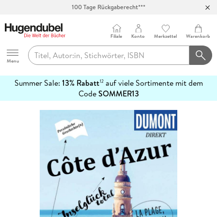
100 Tage Rückgaberecht***
Abholung in über 100 Filialen
Filiale
Konto
Merkzettel
Warenkorb
Hugendubel
Menu
Summer Sale:
13% Rabatt
auf viele Sortimente mit dem
12
mehr
Code
SOMMER13
erfahren