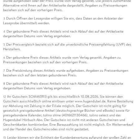
wurde aufgehoben oder der Preis wurde vom Verlag gesenkt. Die jeweils zutreffende
Alternative wird Ihnen auf der Artikelseite dargestellt. Angaben zu Preissenkungen
beziehen sich auf den vorherigen Preis.
Durch Öffnen der Leseprobe willigen Sie ein, dass Daten an den Anbieter der
3
Leseprobe übermittelt werden.
Der gebundene Preis dieses Artikels wird nach Ablauf des auf der Artikelseite
4
dargestellten Datums vom Verlag angehoben.
Der Preisvergleich bezieht sich auf die unverbindliche Preisempfehlung (UVP) des
5
Herstellers.
Der gebundene Preis dieses Artikels wurde vom Verlag gesenkt. Angaben zu
6
Preissenkungen beziehen sich auf den vorherigen Preis.
Die Preisbindung dieses Artikels wurde aufgehoben. Angaben zu Preissenkungen
7
beziehen sich auf den letzten gebundenen Preis.
Der gebundene Preis dieses Artikels wird nach Ablauf des auf der Artikelseite
8
dargestellten Datums vom Verlag angehoben.
Ihr Gutschein SOMMER13 gilt bis einschließlich 10.08.2026. Sie können den
12
Gutschein ausschließlich online einlösen unter www.hugendubel.de. Keine Bestellung
zur Abholung mit Zahlung in der Filiale möglich. Der Gutschein ist nicht gültig für
gesetzlich preisgebundene Artikel (deutschsprachige Bücher und eBooks) sowie für
preisgebundene Kalender, tolino shine (4016621130466), tolino select und das
Hugendubel Hörbuch Abo. Der Gutschein ist nicht mit anderen Gutscheinen und
Geschenkkarten kombinierbar. Eine Barauszahlung ist nicht möglich. Ein Weiterverkauf
und der Handel des Gutscheincodes sind nicht gestattet.
Leider können wir die Echtheit der Kundenbewertung aufgrund der großen Zahl an
15