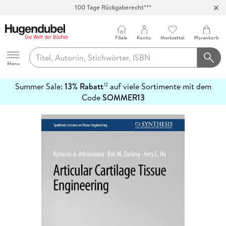
100 Tage Rückgaberecht***
Abholung in über 100 Filialen
Filiale
Konto
Merkzettel
Warenkorb
Hugendubel
Menu
Summer Sale:
13% Rabatt
auf viele Sortimente mit dem
12
mehr
Code
SOMMER13
erfahren