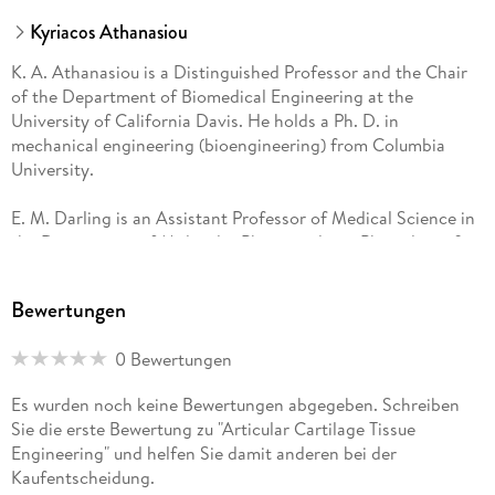
Kyriacos Athanasiou
K. A. Athanasiou is a Distinguished Professor and the Chair
of the Department of Biomedical Engineering at the
University of California Davis. He holds a Ph. D. in
mechanical engineering (bioengineering) from Columbia
University.
E. M. Darling is an Assistant Professor of Medical Science in
the Department of Molecular Pharmacology, Physiology, &
Biotechnology at Brown University. He holds a B. S. in
engineering from Harvey Mudd College and a Ph. D. in
Bewertungen
bioengineering from Rice University.
0 Bewertungen
J. C. Hu is a Principal Development Engineer and Project
Manager in the Department of Biomedical Engineering at the
Es wurden noch keine Bewertungen abgegeben. Schreiben
University of California Davis. He holds a B. S. in chemical
Sie die erste Bewertung zu "Articular Cartilage Tissue
engineering from The University of Texas at Austin and a Ph.
Engineering" und helfen Sie damit anderen bei der
D. in bioengineering from Rice University.
Kaufentscheidung.