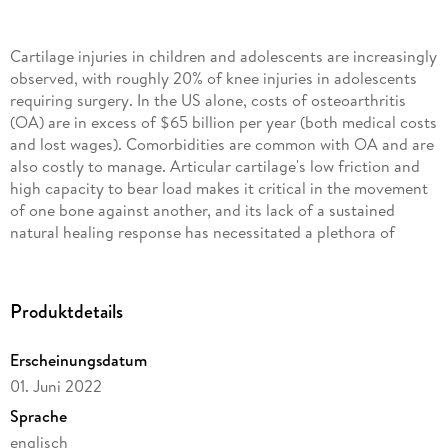
Cartilage injuries in children and adolescents are increasingly
observed, with roughly 20% of knee injuries in adolescents
requiring surgery. In the US alone, costs of osteoarthritis
(OA) are in excess of $65 billion per year (both medical costs
and lost wages). Comorbidities are common with OA and are
also costly to manage. Articular cartilage's low friction and
high capacity to bear load makes it critical in the movement
of one bone against another, and its lack of a sustained
natural healing response has necessitated a plethora of
therapies. Tissue engineering is an emerging technology at
the threshold of translation to clinical use. Replacement
cartilage can be constructed in the laboratory to recapitulate
Produktdetails
the functional requirements of native tissues. This book
outlines the biomechanical and biochemical characteristics
Erscheinungsdatum
of articular cartilage in both normal and pathological states,
01. Juni 2022
through development and aging. It also provides a historical
perspective of past and current cartilage treatments and
Sprache
previous tissue engineering efforts. Methods and standards
englisch