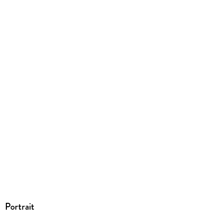
ISBN
9783031025785
Portrait