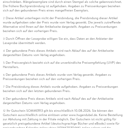
einschränken. Mängelexemplare sind durch einen Stempel als solche gekennzeichnet.
Die frühere Buchpreisbindung ist aufgehoben. Angaben zu Preissenkungen beziehen
sich auf den gebundenen Preis eines mangelfreien Exemplars.
Diese Artikel unterliegen nicht der Preisbindung, die Preisbindung dieser Artikel
2
wurde aufgehoben oder der Preis wurde vom Verlag gesenkt. Die jeweils zutreffende
Alternative wird Ihnen auf der Artikelseite dargestellt. Angaben zu Preissenkungen
beziehen sich auf den vorherigen Preis.
Durch Öffnen der Leseprobe willigen Sie ein, dass Daten an den Anbieter der
3
Leseprobe übermittelt werden.
Der gebundene Preis dieses Artikels wird nach Ablauf des auf der Artikelseite
4
dargestellten Datums vom Verlag angehoben.
Der Preisvergleich bezieht sich auf die unverbindliche Preisempfehlung (UVP) des
5
Herstellers.
Der gebundene Preis dieses Artikels wurde vom Verlag gesenkt. Angaben zu
6
Preissenkungen beziehen sich auf den vorherigen Preis.
Die Preisbindung dieses Artikels wurde aufgehoben. Angaben zu Preissenkungen
7
beziehen sich auf den letzten gebundenen Preis.
Der gebundene Preis dieses Artikels wird nach Ablauf des auf der Artikelseite
8
dargestellten Datums vom Verlag angehoben.
Ihr Gutschein SOMMER13 gilt bis einschließlich 10.08.2026. Sie können den
12
Gutschein ausschließlich online einlösen unter www.hugendubel.de. Keine Bestellung
zur Abholung mit Zahlung in der Filiale möglich. Der Gutschein ist nicht gültig für
gesetzlich preisgebundene Artikel (deutschsprachige Bücher und eBooks) sowie für
preisgebundene Kalender, tolino shine (4016621130466), tolino select und das