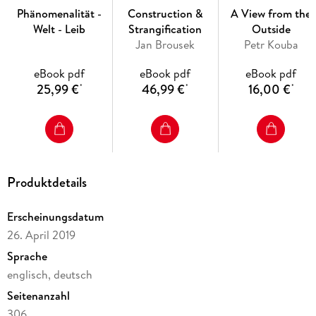
Phänomenalität -
Construction &
A View from the
Science of Man in Heidegger A Phenomenological Approach
Welt - Leib
Strangification
Outside
Eder Soares Santos
Jan Brousek
Petr Kouba
Intermediate Phenomena Robson Ramos
eBook pdf
eBook pdf
eBook pdf
25,99 €
46,99 €
16,00 €
*
*
*
Der Begriff »Kraft« als Stichwort der philosophischen
Anthropologien von Max Scheler und Edith Stein César
Lambert
Husserls Phänomenologie gegen den Anthropologismus und
als philosophische Anthropologie Javier San Martín
Produktdetails
Die Aktualität des phänomenologischen Begriffs der
Lebenswelt in Gadamers Hermeneutik Cecilia Monteagudo
Erscheinungsdatum
26. April 2019
Phenomenology and Deconstruction Notes for a Thinking on
Sprache
Limitrophy Alice Serra
englisch, deutsch
Intentionality and its Objects Tim Crane s Philosophical
Seitenanzahl
Project and Phenomenology Luis Niel
306