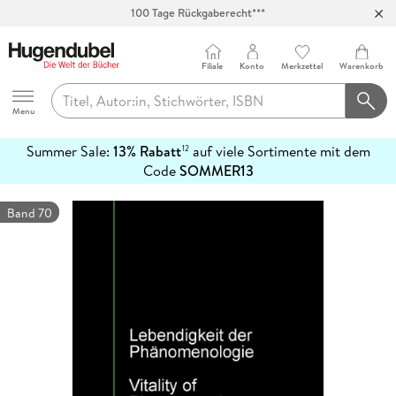
100 Tage Rückgaberecht***
Abholung in über 100 Filialen
Filiale
Konto
Merkzettel
Warenkorb
Hugendubel
Menu
Summer Sale:
13% Rabatt
auf viele Sortimente mit dem
12
mehr
Code
SOMMER13
erfahren
Band 70