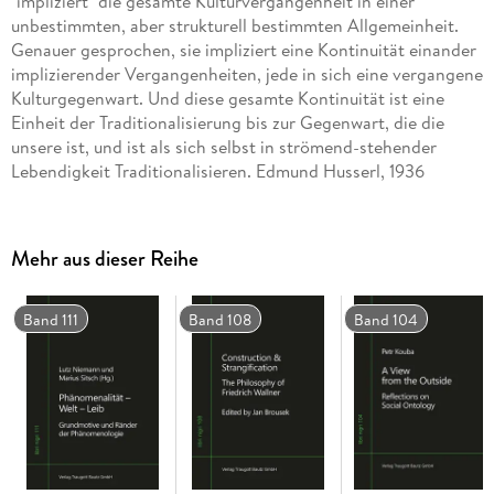
"impliziert" die gesamte Kulturvergangenheit in einer
unbestimmten, aber strukturell bestimmten Allgemeinheit.
Genauer gesprochen, sie impliziert eine Kontinuität einander
implizierender Vergangenheiten, jede in sich eine vergangene
Kulturgegenwart. Und diese gesamte Kontinuität ist eine
Einheit der Traditionalisierung bis zur Gegenwart, die die
unsere ist, und ist als sich selbst in strömend-stehender
Lebendigkeit Traditionalisieren. Edmund Husserl, 1936
Inhaltsverzeichnis
Mehr aus dieser Reihe
Introduction. Phenomenology: The Open Giovanni Jan
Giubilato My Way into Phenomenology James Mensch
Band 111
Band 108
Band 104
Der Sinn des Unscheinbaren Eugen Finks Leitfäden einer
Phänomenologie der Lebenswelt Annette Hilt
Heidegger s Ambiguous Transformation of Husserl s
Phenomenology 92 Adriano Fabris Know Thyself On
Possibility of a Medial Phenomenology Toru Tani