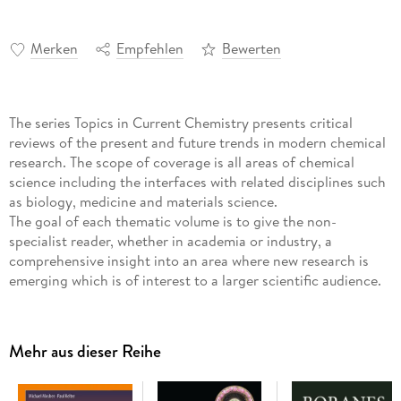
Merken
Empfehlen
Bewerten
The series Topics in Current Chemistry presents critical
reviews of the present and future trends in modern chemical
research. The scope of coverage is all areas of chemical
science including the interfaces with related disciplines such
as biology, medicine and materials science.
The goal of each thematic volume is to give the non-
specialist reader, whether in academia or industry, a
comprehensive insight into an area where new research is
emerging which is of interest to a larger scientific audience.
Each review within the volume critically surveys one aspect
of that topic and places it within the context of the volume
as a whole. The most significant developments of the last 5
Mehr aus dieser Reihe
to 10 years are presented using selected examples to
illustrate the principles discussed. The coverage is not
intended to be an exhaustive summary of the field or include