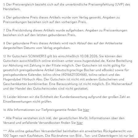
Der Preisvergleich bezieht sich auf die unverbindliche Preisempfehlung (UVP) des
5
Herstellers.
Der gebundene Preis dieses Artikels wurde vom Verlag gesenkt. Angaben zu
6
Preissenkungen beziehen sich auf den vorherigen Preis.
Die Preisbindung dieses Artikels wurde aufgehoben. Angaben zu Preissenkungen
7
beziehen sich auf den letzten gebundenen Preis.
Der gebundene Preis dieses Artikels wird nach Ablauf des auf der Artikelseite
8
dargestellten Datums vom Verlag angehoben.
Ihr Gutschein SOMMER13 gilt bis einschließlich 10.08.2026. Sie können den
12
Gutschein ausschließlich online einlösen unter www.hugendubel.de. Keine Bestellung
zur Abholung mit Zahlung in der Filiale möglich. Der Gutschein ist nicht gültig für
gesetzlich preisgebundene Artikel (deutschsprachige Bücher und eBooks) sowie für
preisgebundene Kalender, tolino shine (4016621130466), tolino select und das
Hugendubel Hörbuch Abo. Der Gutschein ist nicht mit anderen Gutscheinen und
Geschenkkarten kombinierbar. Eine Barauszahlung ist nicht möglich. Ein Weiterverkauf
und der Handel des Gutscheincodes sind nicht gestattet.
Leider können wir die Echtheit der Kundenbewertung aufgrund der großen Zahl an
15
Einzelbewertungen nicht prüfen.
Alle Informationen zur Tiefpreisgarantie finden Sie
hier
16
Alle Preise verstehen sich inkl. der gesetzlichen MwSt. Informationen über den
*
Versand und anfallende Versandkosten finden Sie
hier
Alle online gekauften Versandartikel beinhalten ein erweitertes Rückgaberecht von
***
100 Tagen nach Kaufdatum. Die Rücknahme von Bild-, Ton- und Datenträgern ist nur bei