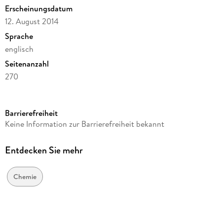
Erscheinungsdatum
12. August 2014
Sprache
englisch
Seitenanzahl
270
Dateigröße
10,68 MB
Barrierefreiheit
Reihe
Keine Information zur Barrierefreiheit bekannt
Chemistry and Materials Science
Herausgegeben von
Entdecken Sie mehr
Massimo Marcaccio, Francesco Paolucci
Verlag/Hersteller
Chemie
Springer Berlin Heidelberg
Kopierschutz
mit Wasserzeichen versehen