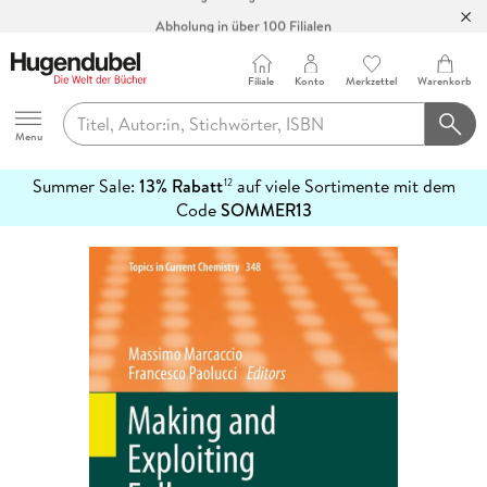
Abholung in über 100 Filialen
Filiale
Konto
Merkzettel
Warenkorb
Hugendubel
Menu
Summer Sale:
13% Rabatt
auf viele Sortimente mit dem
12
mehr
Code
SOMMER13
erfahren