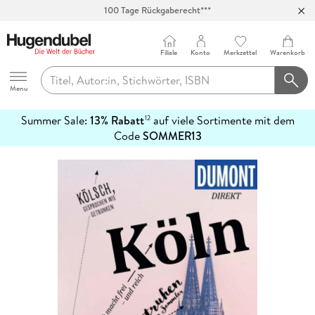
100 Tage Rückgaberecht***
Abholung in über 100 Filialen
Filiale
Konto
Merkzettel
Warenkorb
Hugendubel
Menu
Summer Sale:
13% Rabatt
auf viele Sortimente mit dem
12
mehr
Code
SOMMER13
erfahren