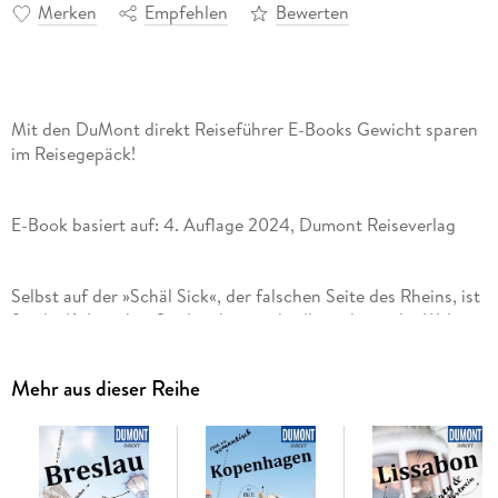
Merken
Empfehlen
Bewerten
Mit den DuMont direkt Reiseführer E-Books Gewicht sparen
im Reisegepäck!
E-Book basiert auf: 4. Auflage 2024, Dumont Reiseverlag
Selbst auf der »Schäl Sick«, der falschen Seite des Rheins, ist
für die Kölner ihre Stadt schöner als alle anderen der Welt:
Schon wegen der lässigen Lebensart, dem »Spass an d'r
Freud« und der fünften Jahreszeit, dem Karneval, zieht aus
Mehr aus dieser Reihe
Mit den 15 »Direkt-Kapiteln« des Reiseführers von Marianne
Bongartz können Sie sich zwanglos unter die Kölner mischen,
direkt in das Stadtleben eintauchen und die Highlights und