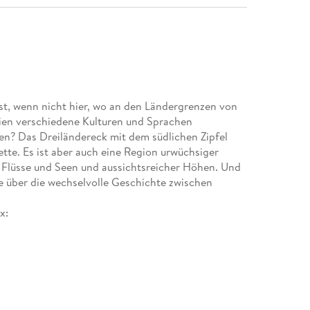
t, wenn nicht hier, wo an den Ländergrenzen von
ien verschiedene Kulturen und Sprachen
eisen? Das Dreiländereck mit dem südlichen Zipfel
ette. Es ist aber auch eine Region urwüchsiger
r Flüsse und Seen und aussichtsreicher Höhen. Und
sse über die wechselvolle Geschichte zwischen
x:
egionen: Saarbrücken, Sarrebruck, Tal der Rossel,
r-Pfalz, Bliesgau, Saartal und Pays de Bitche, Metz
renzland, Dreiländereck, Luxemburg Stadt
altungen
artige Reiseerlebnisse durch persönliche Top-Tipps