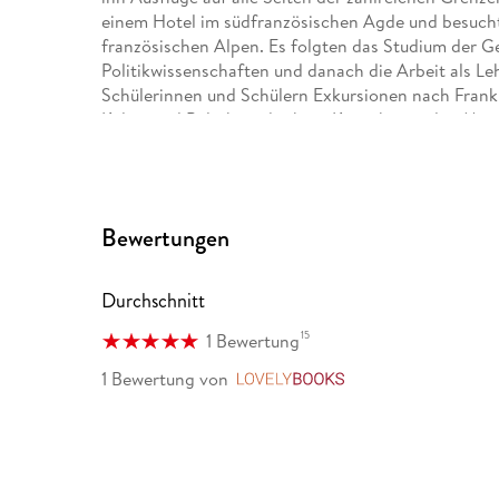
einem Hotel im südfranzösischen Agde und besuch
französischen Alpen. Es folgten das Studium der G
Politikwissenschaften und danach die Arbeit als Le
Schülerinnen und Schülern Exkursionen nach Frank
Kultur und Politik im direkten Kontakt mit den Men
Das vorliegende Reisehandbuch stellt seine Heimatre
versteht, sondern als Einheit sieht. Bei der Erarbe
engagierte Luxemburgerinnen, Lothringer und Saar
Bewertungen
auf Wanderungen und anspruchsvollen Radtouren 
Entspannung und Inspiration. Neben "Saar-Lor-L
"Soul Places Frankreich" (2023), das Reisehandbuc
Durchschnitt
Belgien" (2024) erschienen.
15
1 Bewertung
1 Bewertung
von
LovelyBooks