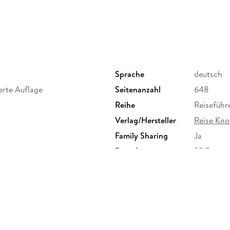
Sprache
deutsch
erte Auflage
Seitenanzahl
648
Reihe
Reiseführ
Verlag/Hersteller
Reise Kn
Family Sharing
Ja
Dateiformat
PDF