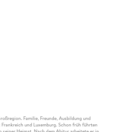
Großregion. Familie, Freunde, Ausbildung und
t Frankreich und Luxemburg. Schon früh führten
en seiner Heimat. Nach dem Abitur arbeitete er in