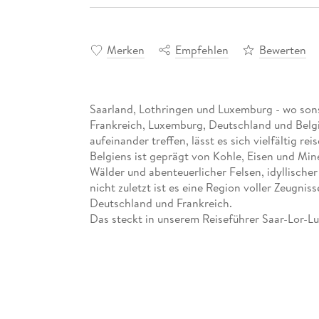
Merken
Empfehlen
Bewerten
Saarland, Lothringen und Luxemburg - wo sons
Frankreich, Luxemburg, Deutschland und Belg
aufeinander treffen, lässt es sich vielfältig r
Belgiens ist geprägt von Kohle, Eisen und Min
Wälder und abenteuerlicher Felsen, idyllische
nicht zuletzt ist es eine Region voller Zeugni
Deutschland und Frankreich.
Das steckt in unserem Reiseführer Saar-Lor-Lu
- Übersichtsseiten mit Beschreibungen aller R
Saargau, Prims und Nied, Hunsrückvorland, Saa
und Mesolle, Luxemburgisch-Lothringisches G
- Eine Jahresübersicht zu Festen und Veranst
- Routenvorschläge und Inspiration für einzig