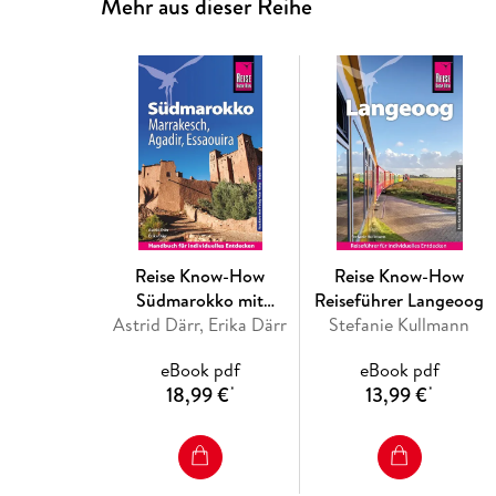
Mehr aus dieser Reihe
Reise Know-How
Reise Know-How
Südmarokko mit
Reiseführer Langeoog
Marrakesch, Agadir und
Astrid Därr, Erika Därr
Stefanie Kullmann
Essaouira
eBook pdf
eBook pdf
18,99 €
13,99 €
*
*