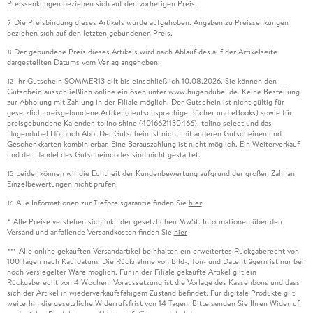
Preissenkungen beziehen sich auf den vorherigen Preis.
Die Preisbindung dieses Artikels wurde aufgehoben. Angaben zu Preissenkungen
7
beziehen sich auf den letzten gebundenen Preis.
Der gebundene Preis dieses Artikels wird nach Ablauf des auf der Artikelseite
8
dargestellten Datums vom Verlag angehoben.
Ihr Gutschein SOMMER13 gilt bis einschließlich 10.08.2026. Sie können den
12
Gutschein ausschließlich online einlösen unter www.hugendubel.de. Keine Bestellung
zur Abholung mit Zahlung in der Filiale möglich. Der Gutschein ist nicht gültig für
gesetzlich preisgebundene Artikel (deutschsprachige Bücher und eBooks) sowie für
preisgebundene Kalender, tolino shine (4016621130466), tolino select und das
Hugendubel Hörbuch Abo. Der Gutschein ist nicht mit anderen Gutscheinen und
Geschenkkarten kombinierbar. Eine Barauszahlung ist nicht möglich. Ein Weiterverkauf
und der Handel des Gutscheincodes sind nicht gestattet.
Leider können wir die Echtheit der Kundenbewertung aufgrund der großen Zahl an
15
Einzelbewertungen nicht prüfen.
Alle Informationen zur Tiefpreisgarantie finden Sie
hier
16
Alle Preise verstehen sich inkl. der gesetzlichen MwSt. Informationen über den
*
Versand und anfallende Versandkosten finden Sie
hier
Alle online gekauften Versandartikel beinhalten ein erweitertes Rückgaberecht von
***
100 Tagen nach Kaufdatum. Die Rücknahme von Bild-, Ton- und Datenträgern ist nur bei
noch versiegelter Ware möglich. Für in der Filiale gekaufte Artikel gilt ein
Rückgaberecht von 4 Wochen. Voraussetzung ist die Vorlage des Kassenbons und dass
sich der Artikel in wiederverkaufsfähigem Zustand befindet. Für digitale Produkte gilt
weiterhin die gesetzliche Widerrufsfrist von 14 Tagen. Bitte senden Sie Ihren Widerruf