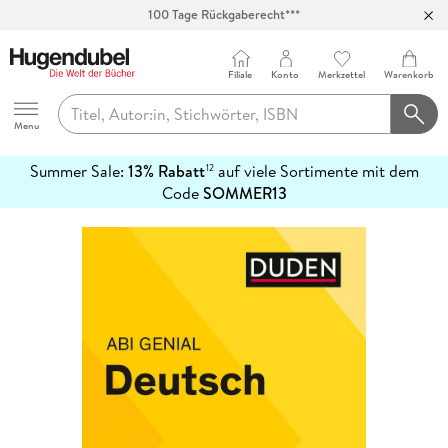
100 Tage Rückgaberecht***
Abholung in über 100 Filialen
Filiale
Konto
Merkzettel
Warenkorb
Hugendubel
Menu
Summer Sale:
13% Rabatt
auf viele Sortimente mit dem
12
mehr
Code
SOMMER13
erfahren