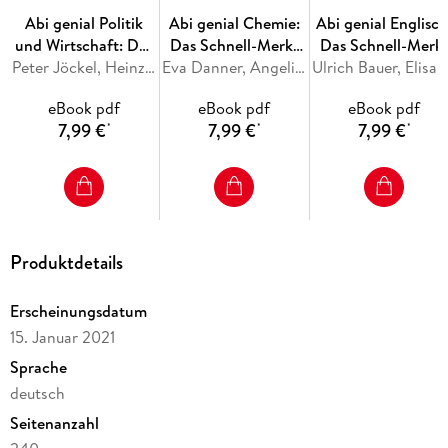
Abi genial Politik
Abi genial Chemie:
Abi genial Englisch
und Wirtschaft: Das
Das Schnell-Merk-
Das Schnell-Merk
Schnell-Merk-
Peter Jöckel, Heinz-Josef Sprengkamp, Jessica Schattschneider
System
Eva Danner, Angelika Fallert-Müller, Roland Franik
System
Ulrich 
System
eBook pdf
eBook pdf
eBook pdf
7,99 €
7,99 €
7,99 €
*
*
*
Produktdetails
Erscheinungsdatum
15. Januar 2021
Sprache
deutsch
Seitenanzahl