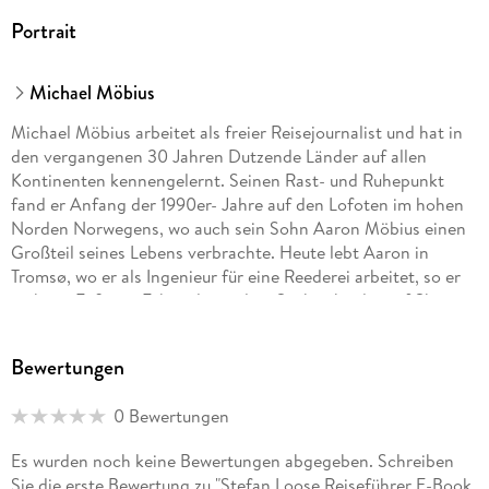
Portrait
Michael Möbius
Michael Möbius arbeitet als freier Reisejournalist und hat in
den vergangenen 30 Jahren Dutzende Länder auf allen
Kontinenten kennengelernt. Seinen Rast- und Ruhepunkt
fand er Anfang der 1990er- Jahre auf den Lofoten im hohen
Norden Norwegens, wo auch sein Sohn Aaron Möbius einen
Großteil seines Lebens verbrachte. Heute lebt Aaron in
Tromsø, wo er als Ingenieur für eine Reederei arbeitet, so er
nicht zu Fuß, per Fahrrad, mit dem Seekajak oder auf Skiern
in der Natur unterwegs ist.
Bewertungen
0 Bewertungen
Es wurden noch keine Bewertungen abgegeben. Schreiben
Sie die erste Bewertung zu "Stefan Loose Reiseführer E-Book