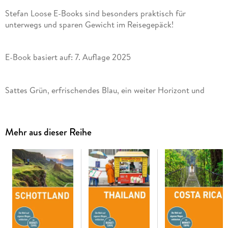
Stefan Loose E-Books sind besonders praktisch für
unterwegs und sparen Gewicht im Reisegepäck!
E-Book basiert auf: 7. Auflage 2025
Sattes Grün, erfrischendes Blau, ein weiter Horizont und
kristallklare Luft - eine Reise nach Norwegen ist ein wahres
Mehr aus dieser Reihe
Wo Skagerrak und die Nordsee, das Nordmeer und die
Barentssee mit Zigtausenden Inseln auf schneebedeckte
Gipfel treffen - da ist Norwegen. Hier finden sich die
mächtigsten Gletscher und weitesten Hochebenen Europas
ebenso wie die höchsten Wasserfälle und tiefsten Seen. Die
Hauptstadt Oslo, Europas grünste Metropole, lockt mit
einem Mix aus unberührter Natur und pulsierendem