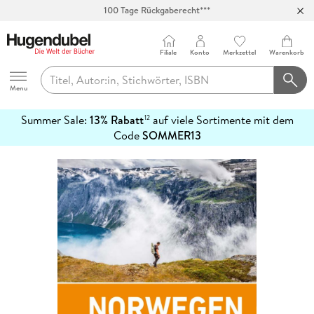
100 Tage Rückgaberecht***
Abholung in über 100 Filialen
Filiale
Konto
Merkzettel
Warenkorb
Hugendubel
Menu
Summer Sale:
13% Rabatt
auf viele Sortimente mit dem
12
mehr
Code
SOMMER13
erfahren