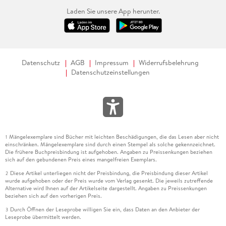
Laden Sie unsere App herunter.
Datenschutz
AGB
Impressum
Widerrufsbelehrung
Datenschutzeinstellungen
Mängelexemplare sind Bücher mit leichten Beschädigungen, die das Lesen aber nicht
1
einschränken. Mängelexemplare sind durch einen Stempel als solche gekennzeichnet.
Die frühere Buchpreisbindung ist aufgehoben. Angaben zu Preissenkungen beziehen
sich auf den gebundenen Preis eines mangelfreien Exemplars.
Diese Artikel unterliegen nicht der Preisbindung, die Preisbindung dieser Artikel
2
wurde aufgehoben oder der Preis wurde vom Verlag gesenkt. Die jeweils zutreffende
Alternative wird Ihnen auf der Artikelseite dargestellt. Angaben zu Preissenkungen
beziehen sich auf den vorherigen Preis.
Durch Öffnen der Leseprobe willigen Sie ein, dass Daten an den Anbieter der
3
Leseprobe übermittelt werden.