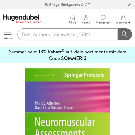
100 Tage Rückgaberecht***
Abholung in über 100 Filialen
Filiale
Konto
Merkzettel
Warenkorb
Hugendubel
Menu
Summer Sale:
13% Rabatt
auf viele Sortimente mit dem
12
mehr
Code
SOMMER13
erfahren