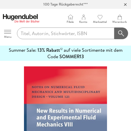
100 Tage Rückgaberecht***
Abholung in über 100 Filialen
Filiale
Konto
Merkzettel
Warenkorb
Hugendubel
Menu
Summer Sale:
13% Rabatt
auf viele Sortimente mit dem
12
mehr
Code
SOMMER13
erfahren