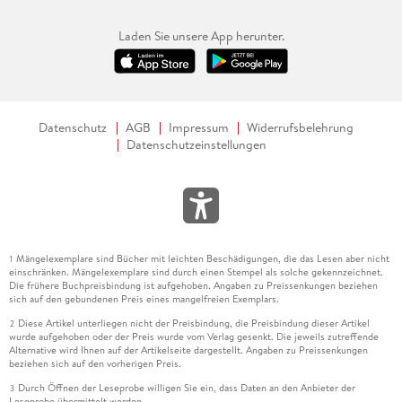
Laden Sie unsere App herunter.
Datenschutz
AGB
Impressum
Widerrufsbelehrung
Datenschutzeinstellungen
Mängelexemplare sind Bücher mit leichten Beschädigungen, die das Lesen aber nicht
1
einschränken. Mängelexemplare sind durch einen Stempel als solche gekennzeichnet.
Die frühere Buchpreisbindung ist aufgehoben. Angaben zu Preissenkungen beziehen
sich auf den gebundenen Preis eines mangelfreien Exemplars.
Diese Artikel unterliegen nicht der Preisbindung, die Preisbindung dieser Artikel
2
wurde aufgehoben oder der Preis wurde vom Verlag gesenkt. Die jeweils zutreffende
Alternative wird Ihnen auf der Artikelseite dargestellt. Angaben zu Preissenkungen
beziehen sich auf den vorherigen Preis.
Durch Öffnen der Leseprobe willigen Sie ein, dass Daten an den Anbieter der
3
Leseprobe übermittelt werden.