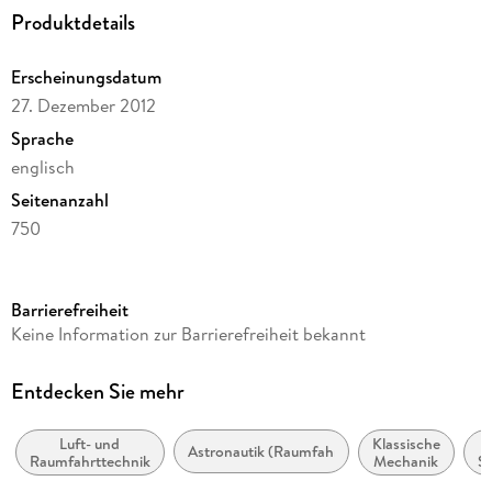
Produktdetails
Erscheinungsdatum
27. Dezember 2012
Sprache
englisch
Seitenanzahl
750
Dateigröße
139,62 MB
Barrierefreiheit
Reihe
Keine Information zur Barrierefreiheit bekannt
Engineering (R0)
Herausgegeben von
Entdecken Sie mehr
Andreas Dillmann, Gerd Heller, Hans-Peter Kreplin,
Wolfgang Nitsche, Inken Peltzer
Luft- und
Klassische
Astronautik (Raumfahrttechnik)
Raumfahrttechnik
Mechanik
S
Verlag/Hersteller