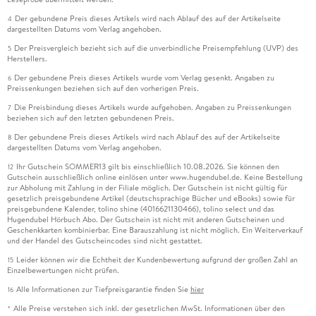
Der gebundene Preis dieses Artikels wird nach Ablauf des auf der Artikelseite
4
dargestellten Datums vom Verlag angehoben.
Der Preisvergleich bezieht sich auf die unverbindliche Preisempfehlung (UVP) des
5
Herstellers.
Der gebundene Preis dieses Artikels wurde vom Verlag gesenkt. Angaben zu
6
Preissenkungen beziehen sich auf den vorherigen Preis.
Die Preisbindung dieses Artikels wurde aufgehoben. Angaben zu Preissenkungen
7
beziehen sich auf den letzten gebundenen Preis.
Der gebundene Preis dieses Artikels wird nach Ablauf des auf der Artikelseite
8
dargestellten Datums vom Verlag angehoben.
Ihr Gutschein SOMMER13 gilt bis einschließlich 10.08.2026. Sie können den
12
Gutschein ausschließlich online einlösen unter www.hugendubel.de. Keine Bestellung
zur Abholung mit Zahlung in der Filiale möglich. Der Gutschein ist nicht gültig für
gesetzlich preisgebundene Artikel (deutschsprachige Bücher und eBooks) sowie für
preisgebundene Kalender, tolino shine (4016621130466), tolino select und das
Hugendubel Hörbuch Abo. Der Gutschein ist nicht mit anderen Gutscheinen und
Geschenkkarten kombinierbar. Eine Barauszahlung ist nicht möglich. Ein Weiterverkauf
und der Handel des Gutscheincodes sind nicht gestattet.
Leider können wir die Echtheit der Kundenbewertung aufgrund der großen Zahl an
15
Einzelbewertungen nicht prüfen.
Alle Informationen zur Tiefpreisgarantie finden Sie
hier
16
Alle Preise verstehen sich inkl. der gesetzlichen MwSt. Informationen über den
*