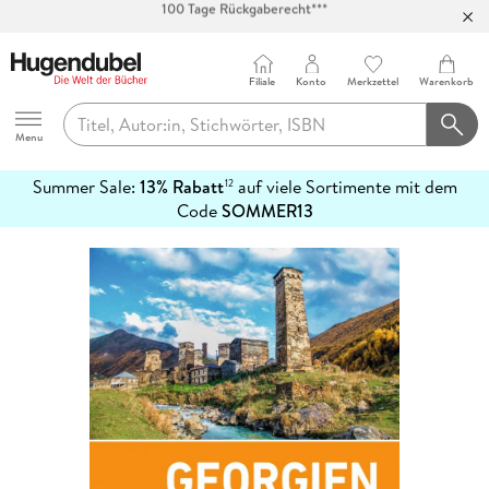
Abholung in über 100 Filialen
Filiale
Konto
Merkzettel
Warenkorb
Hugendubel
Menu
Summer Sale:
13% Rabatt
auf viele Sortimente mit dem
12
mehr
Code
SOMMER13
erfahren