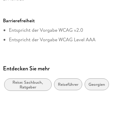
Seitenanzahl
Der Nordwesten: Swanetien und Racha-Lechkhumi
536
Der Westen: Imeretien und Megrelien
Barrierefreiheit
Dateigröße
Schwarzmeerküste und Adscharien
Entspricht der Vorgabe WCAG v2.0
39,38 MB
Der Süden: Kleiner Kaukasus
Entspricht der Vorgabe WCAG Level AAA
Reihe
Stefan Loose Travel Handbücher
Autor/Autorin
Nina Gabriele Kramm
Entdecken Sie mehr
Verlag/Hersteller
Mairdumont GmbH & Co. KG
Reise: Sachbuch,
Reiseführer
Georgien
Ratgeber
Kopierschutz
ohne Kopierschutz
Produktart
EBOOK
Dateiformat
PDF