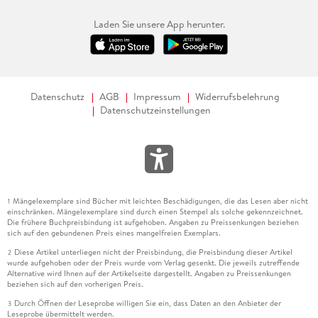
Laden Sie unsere App herunter.
Datenschutz
AGB
Impressum
Widerrufsbelehrung
Datenschutzeinstellungen
Mängelexemplare sind Bücher mit leichten Beschädigungen, die das Lesen aber nicht
1
einschränken. Mängelexemplare sind durch einen Stempel als solche gekennzeichnet.
Die frühere Buchpreisbindung ist aufgehoben. Angaben zu Preissenkungen beziehen
sich auf den gebundenen Preis eines mangelfreien Exemplars.
Diese Artikel unterliegen nicht der Preisbindung, die Preisbindung dieser Artikel
2
wurde aufgehoben oder der Preis wurde vom Verlag gesenkt. Die jeweils zutreffende
Alternative wird Ihnen auf der Artikelseite dargestellt. Angaben zu Preissenkungen
beziehen sich auf den vorherigen Preis.
Durch Öffnen der Leseprobe willigen Sie ein, dass Daten an den Anbieter der
3
Leseprobe übermittelt werden.