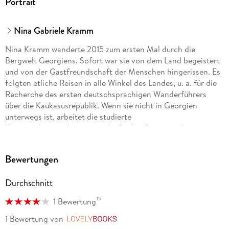
Portrait
Nina Gabriele Kramm
Nina Kramm wanderte 2015 zum ersten Mal durch die
Bergwelt Georgiens. Sofort war sie von dem Land begeistert
und von der Gastfreundschaft der Menschen hingerissen. Es
folgten etliche Reisen in alle Winkel des Landes, u. a. für die
Recherche des ersten deutschsprachigen Wanderführers
über die Kaukasusrepublik. Wenn sie nicht in Georgien
unterwegs ist, arbeitet die studierte
Kommunikationsdesignerin als Art-Direktorin und
Reiseleiterin, außerdem bloggt sie auf www. reiselieber. org.
Bewertungen
Durchschnitt
15
1 Bewertung
1 Bewertung
von
LovelyBooks