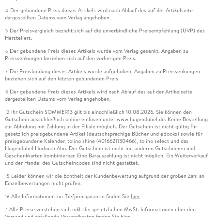
Der gebundene Preis dieses Artikels wird nach Ablauf des auf der Artikelseite
4
dargestellten Datums vom Verlag angehoben.
Der Preisvergleich bezieht sich auf die unverbindliche Preisempfehlung (UVP) des
5
Herstellers.
Der gebundene Preis dieses Artikels wurde vom Verlag gesenkt. Angaben zu
6
Preissenkungen beziehen sich auf den vorherigen Preis.
Die Preisbindung dieses Artikels wurde aufgehoben. Angaben zu Preissenkungen
7
beziehen sich auf den letzten gebundenen Preis.
Der gebundene Preis dieses Artikels wird nach Ablauf des auf der Artikelseite
8
dargestellten Datums vom Verlag angehoben.
Ihr Gutschein SOMMER13 gilt bis einschließlich 10.08.2026. Sie können den
12
Gutschein ausschließlich online einlösen unter www.hugendubel.de. Keine Bestellung
zur Abholung mit Zahlung in der Filiale möglich. Der Gutschein ist nicht gültig für
gesetzlich preisgebundene Artikel (deutschsprachige Bücher und eBooks) sowie für
preisgebundene Kalender, tolino shine (4016621130466), tolino select und das
Hugendubel Hörbuch Abo. Der Gutschein ist nicht mit anderen Gutscheinen und
Geschenkkarten kombinierbar. Eine Barauszahlung ist nicht möglich. Ein Weiterverkauf
und der Handel des Gutscheincodes sind nicht gestattet.
Leider können wir die Echtheit der Kundenbewertung aufgrund der großen Zahl an
15
Einzelbewertungen nicht prüfen.
Alle Informationen zur Tiefpreisgarantie finden Sie
hier
16
Alle Preise verstehen sich inkl. der gesetzlichen MwSt. Informationen über den
*
Versand und anfallende Versandkosten finden Sie
hier