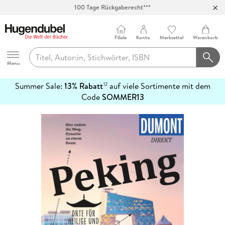
100 Tage Rückgaberecht***
Abholung in über 100 Filialen
Filiale
Konto
Merkzettel
Warenkorb
Hugendubel
Menu
Summer Sale:
13% Rabatt
auf viele Sortimente mit dem
12
mehr
Code
SOMMER13
erfahren