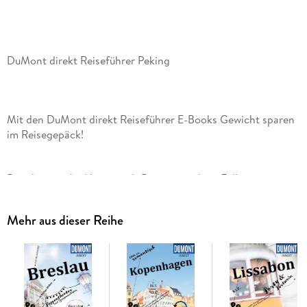
DuMont direkt Reiseführer Peking
Mit den DuMont direkt Reiseführer E-Books Gewicht sparen
im Reisegepäck!
Die chinesische Hauptstadt Beijing mit ihrer Fülle an
Kulturdenkmälern und Palästen, Garten- und Tempelanlagen
Mehr aus dieser Reihe
Mit den 15 »Direkt-Kapiteln« des Reiseführers von Oliver
Fülling können Sie sich zwanglos unter die Einwohner
Pekings mischen, direkt in das Stadtleben eintauchen und die
Highlights und Hotspots kennenlernen: den größten Platz
der Welt Tian'anmen Guangchang und die Verbotene Stadt,