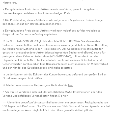
Herstellers.
Der gebundene Preis dieses Artikels wurde vom Verlag gesenkt. Angaben zu
6
Preissenkungen beziehen sich auf den vorherigen Preis.
Die Preisbindung dieses Artikels wurde aufgehoben. Angaben zu Preissenkungen
7
beziehen sich auf den letzten gebundenen Preis.
Der gebundene Preis dieses Artikels wird nach Ablauf des auf der Artikelseite
8
dargestellten Datums vom Verlag angehoben.
Ihr Gutschein SOMMER13 gilt bis einschließlich 10.08.2026. Sie können den
12
Gutschein ausschließlich online einlösen unter www.hugendubel.de. Keine Bestellung
zur Abholung mit Zahlung in der Filiale möglich. Der Gutschein ist nicht gültig für
gesetzlich preisgebundene Artikel (deutschsprachige Bücher und eBooks) sowie für
preisgebundene Kalender, tolino shine (4016621130466), tolino select und das
Hugendubel Hörbuch Abo. Der Gutschein ist nicht mit anderen Gutscheinen und
Geschenkkarten kombinierbar. Eine Barauszahlung ist nicht möglich. Ein Weiterverkauf
und der Handel des Gutscheincodes sind nicht gestattet.
Leider können wir die Echtheit der Kundenbewertung aufgrund der großen Zahl an
15
Einzelbewertungen nicht prüfen.
Alle Informationen zur Tiefpreisgarantie finden Sie
hier
16
Alle Preise verstehen sich inkl. der gesetzlichen MwSt. Informationen über den
*
Versand und anfallende Versandkosten finden Sie
hier
Alle online gekauften Versandartikel beinhalten ein erweitertes Rückgaberecht von
***
100 Tagen nach Kaufdatum. Die Rücknahme von Bild-, Ton- und Datenträgern ist nur bei
noch versiegelter Ware möglich. Für in der Filiale gekaufte Artikel gilt ein