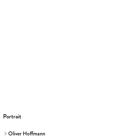
EBOOK
Dateiformat
PDF
ISBN
9783831746866
Portrait
Oliver Hoffmann