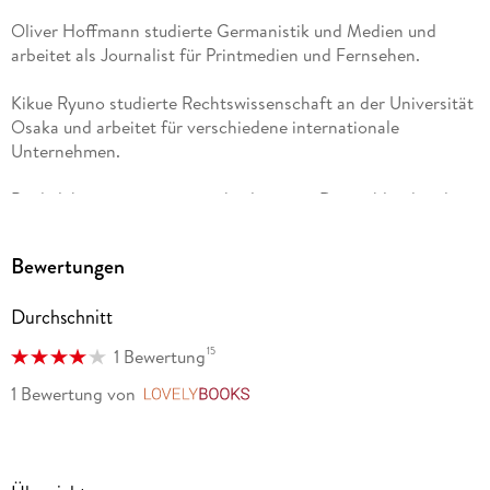
Oliver Hoffmann studierte Germanistik und Medien und
arbeitet als Journalist für Printmedien und Fernsehen.
Kikue Ryuno studierte Rechtswissenschaft an der Universität
Osaka und arbeitet für verschiedene internationale
Unternehmen.
Beide leben gemeinsam wechselweise in Deutschland und
Japan. In ihren Beschreibungen verbinden sie den Blick des
langjährigen Japan-Touristen auf die vermeintlich fremde
Bewertungen
Kultur mit dem Blick der Japanerin auf das scheinbar
Vertraute. Das verleiht dem Buch seine besondere
Durchschnitt
Authentizität.
15
1 Bewertung
1 Bewertung
von
LovelyBooks