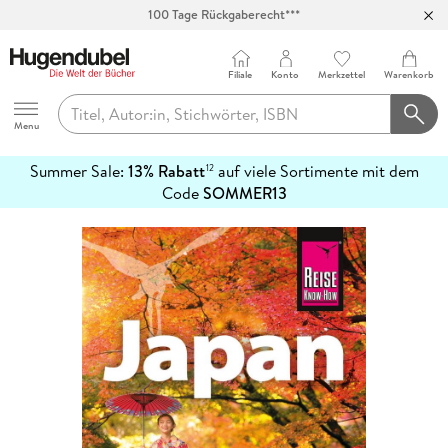
100 Tage Rückgaberecht***
Abholung in über 100 Filialen
Filiale
Konto
Merkzettel
Warenkorb
Hugendubel
Menu
Summer Sale:
13% Rabatt
auf viele Sortimente mit dem
12
mehr
Code
SOMMER13
erfahren