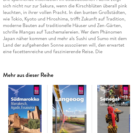
sich nicht nur zur Sakura, wenn die Kirschblüten überall pink
leuchten, in ihrer vollen Pracht. In den bunten Großstädten,
wie Tokio, Kyoto und Hiroshima, trifft Zukunft auf Tradition,
moderne Bauten auf traditionelle Häuser und Zen-Gärten,
schrille Mangas auf Tuschemalereien. Wer dem Phänomen
Japan näher kommen und mehr als Sushi und Sumo mit dem
Land der aufgehenden Sonne assoziieren will, den erwartet
eine facettenreiche und faszinierende Reise. Die
interessantesten Orte und Regionen stellen die Autoren - ein
deutsch-japanisches Paar - ausführlich vor und verbinden
dabei den Blick des Touristen auf das Fremde mit dem Blick
Mehr aus dieser Reihe
der Japanerin auf das Vertraute.
Das steckt in unserem Reiseführer Japan:
- Übersichtsseiten mit Beschreibungen aller Regionen: Tokyo,
Kansai, Zentral-Honshu, Hokkaido, Shikoku, Kyushu, Okinawa
und die Inseln im Südwesten
- Eine Jahresübersicht zu Festen und Veranstaltungen
- Reise Know-how Basiswissen: zB. welche Dokumente
werden für die Reise benötigt? Wann ist die beste Reisezeit?