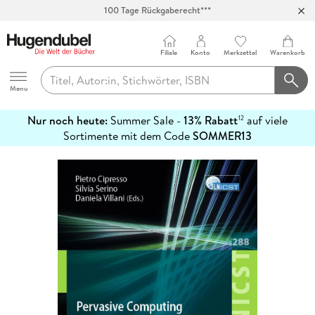
Abholung in über 100 Filialen
Filiale
Konto
Merkzettel
Warenkorb
Hugendubel
Menu
Nur noch heute:
Summer Sale -
13% Rabatt
auf viele
12
mehr
Sortimente mit dem Code
SOMMER13
erfahren