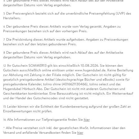
Der gebundene Preis dieses Artikels wird nach Ablauf des auf der Artikelseite
4
dargestellten Datums vom Verlag angehoben.
Der Preisvergleich bezieht sich auf die unverbindliche Preisempfehlung (UVP) des
5
Herstellers.
Der gebundene Preis dieses Artikels wurde vom Verlag gesenkt. Angaben zu
6
Preissenkungen beziehen sich auf den vorherigen Preis.
Die Preisbindung dieses Artikels wurde aufgehoben. Angaben zu Preissenkungen
7
beziehen sich auf den letzten gebundenen Preis.
Der gebundene Preis dieses Artikels wird nach Ablauf des auf der Artikelseite
8
dargestellten Datums vom Verlag angehoben.
Ihr Gutschein SOMMER13 gilt bis einschließlich 10.08.2026. Sie können den
12
Gutschein ausschließlich online einlösen unter www.hugendubel.de. Keine Bestellung
zur Abholung mit Zahlung in der Filiale möglich. Der Gutschein ist nicht gültig für
gesetzlich preisgebundene Artikel (deutschsprachige Bücher und eBooks) sowie für
preisgebundene Kalender, tolino shine (4016621130466), tolino select und das
Hugendubel Hörbuch Abo. Der Gutschein ist nicht mit anderen Gutscheinen und
Geschenkkarten kombinierbar. Eine Barauszahlung ist nicht möglich. Ein Weiterverkauf
und der Handel des Gutscheincodes sind nicht gestattet.
Leider können wir die Echtheit der Kundenbewertung aufgrund der großen Zahl an
15
Einzelbewertungen nicht prüfen.
Alle Informationen zur Tiefpreisgarantie finden Sie
hier
16
Alle Preise verstehen sich inkl. der gesetzlichen MwSt. Informationen über den
*
Versand und anfallende Versandkosten finden Sie
hier