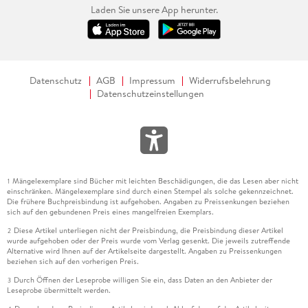
Laden Sie unsere App herunter.
Datenschutz
AGB
Impressum
Widerrufsbelehrung
Datenschutzeinstellungen
Mängelexemplare sind Bücher mit leichten Beschädigungen, die das Lesen aber nicht
1
einschränken. Mängelexemplare sind durch einen Stempel als solche gekennzeichnet.
Die frühere Buchpreisbindung ist aufgehoben. Angaben zu Preissenkungen beziehen
sich auf den gebundenen Preis eines mangelfreien Exemplars.
Diese Artikel unterliegen nicht der Preisbindung, die Preisbindung dieser Artikel
2
wurde aufgehoben oder der Preis wurde vom Verlag gesenkt. Die jeweils zutreffende
Alternative wird Ihnen auf der Artikelseite dargestellt. Angaben zu Preissenkungen
beziehen sich auf den vorherigen Preis.
Durch Öffnen der Leseprobe willigen Sie ein, dass Daten an den Anbieter der
3
Leseprobe übermittelt werden.