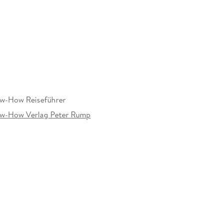
erwelt, UNESCO Welterbe Pompeji, Monte Epomeo
nteressante Shopping-Adressen, Hotspots fürs
w-How Reiseführer
ow-How Verlag Peter Rump