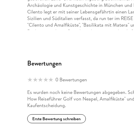
Archäologie und Kunstgeschichte in München und Ro
Cilento legt er mit seiner Lebensgefährtin einen L
Sizilien und Süditalien verfasst, da run ter im 
"Cilento und Amalfiküste", "Basilikata mit Matera" 
Bücher, in mehrere Sprachen übersetzt, sind mehrf
"Bester Italien-Reiseführer" 2005 für "Liparische I
sowie 2015 Premio "Salvatore Di Giacomo", ein Pre
Journalisten vorbehalten ist).
Bewertungen
0 Bewertungen
Es wurden noch keine Bewertungen abgegeben. Schr
How Reiseführer Golf von Neapel, Amalfiküste" und
Kaufentscheidung.
Erste Bewertung schreiben