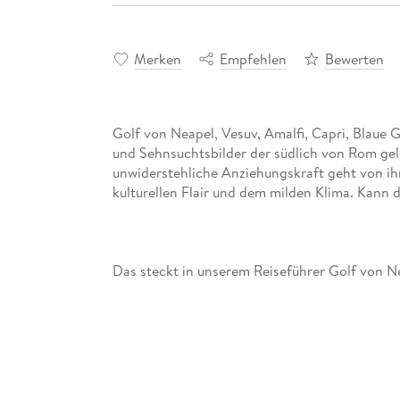
Merken
Empfehlen
Bewerten
Golf von Neapel, Vesuv, Amalfi, Capri, Blaue 
und Sehnsuchtsbilder der südlich von Rom gel
unwiderstehliche Anziehungskraft geht von ih
- Übersichtsseiten mit Beschreibungen aller Re
und Phlegräische Felder, Vesuv, Sorrentiner H