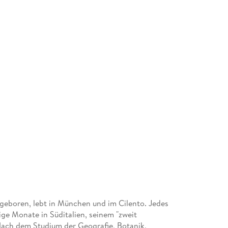
Wissen landeskundiger Autoren und Autorinne
Landkarten des Verlags. Sie sollen Reisenden e
Weise die Welt zu entdecken.
geboren, lebt in München und im Cilento. Jedes
ge Monate in Süditalien, seinem "zweit
ach dem Studium der Geografie, Botanik,