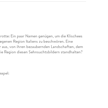
Grotte: Ein paar Namen genügen, um die Klischees
egenen Region Italiens zu beschwören. Eine
r aus, von ihren bezaubernden Landschaften, dem
gionen: Neapel, Capri, Ischia, Procida, Pozzuoli
albinsel, Amalfiküste und Salerno, Provinz Caserta