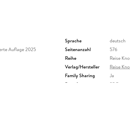
- Zauberhafte Orte entdecken - Neapels Unt
Sprache
deutsch
ierte Auflage 2025
Seitenanzahl
576
- Besonders gute und typische Restaurants, i
Reihe
Reise Kno
Verlag/Hersteller
Reise Kn
Family Sharing
Ja
Dateiformat
PDF