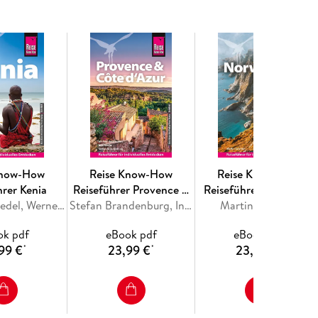
artige Reiseerlebnisse durch persönliche Top-Tipps
Know-How
Reise Know-How
Reise Know-How
hrer Kenia
Reiseführer Provence &
Reiseführer Norwegen
Isabelle Graedel, Werner Zeppenfeld
Côte d'Azur
Stefan Brandenburg, Ines Mache, Michael Wellhausen
Martin Schmidt
ok pdf
eBook pdf
eBook pdf
99 €
23,99 €
23,99 €
*
*
*