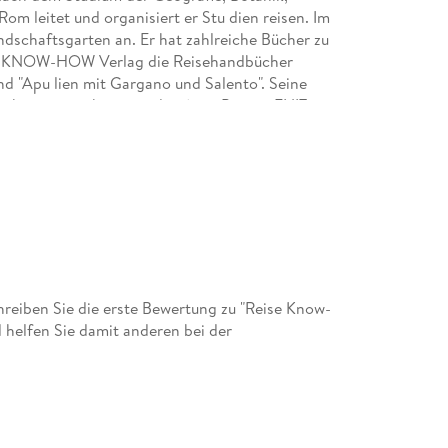
m leitet und organisiert er Stu dien reisen. Im
andschaftsgarten an. Er hat zahlreiche Bücher zu
REISE KNOW-HOW Verlag die Reisehandbücher
und "Apu lien mit Gargano und Salento". Seine
ach ausgezeichnet worden (u. a. Premio ENIT
nseln" und im Jahr 2011 für den vorliegenden Band
is, der sonst kampanischen Künstlern bzw.
eiben Sie die erste Bewertung zu "Reise Know-
 helfen Sie damit anderen bei der