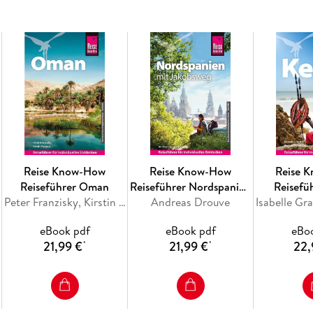
- Routenvorschläge und Inspiration für einzig
Reise Know-How
Reise Know-How
Reise 
Reiseführer Oman
Reiseführer Nordspanien
Reisefü
Peter Franzisky, Kirstin Kabasci
Andreas Drouve
mit Jakobsweg
eBook pdf
eBook pdf
eBo
21,99 €
21,99 €
22,
*
*