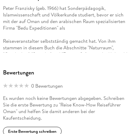
Peter Franzisky (geb. 1966) hat Sonderpädagogik,
Islamwissenschaft und Völkerkunde studiert, bevor er sich
mit der auf Oman und den arabischen Raum spezialisierten
Firma "Bedu Expeditionen" als
Reiseveranstalter selbstständig gemacht hat. Von ihm
stammen in diesem Buch die Abschnitte "Naturraum",
"Geschichte", "Sprache" und "Fotografie" sowie die Mehrzahl
der abgebildeten Fotos und die Aktualisierung der jeweils
neuen Auflage.
Bewertungen
Kirstin Kabasci (geb. 1968) studierte Islamwissenschaft und
0 Bewertungen
Pädagogik und arbeitet als Reisebuchautorin und freie
Journalistin. Studien- und Arbeitsaufenthalte sowie
Es wurden noch keine Bewertungen abgegeben. Schreiben
Recherchen und Reisen führen sie regelmäßig in arabische
Sie die erste Bewertung zu "Reise Know-How Reiseführer
und afrikanische Gefilde. In diesem Buch hat sie den größten
Oman" und helfen Sie damit anderen bei der
Teil der Kapitel "Praktische Tipps A-Z" und "Land und Leute"
Kaufentscheidung.
erarbeitet.
Erste Bewertung schreiben
Gemeinsam haben sie den gesamten Reise- und Routenteil