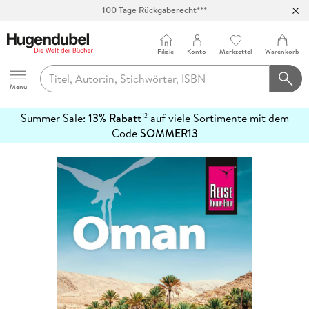
100 Tage Rückgaberecht***
Abholung in über 100 Filialen
Filiale
Konto
Merkzettel
Warenkorb
Hugendubel
Menu
Summer Sale:
13% Rabatt
auf viele Sortimente mit dem
12
mehr
Code
SOMMER13
erfahren