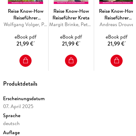
- Übersichtsseiten mit Beschreibungen aller Regionen:
Reise Know-How
Reise Know-How
Reise Know-How
Capital Area, Batinah, Al-Dakhiliyah, Al-Sharqiyah, Dhofar,
Reiseführer
Reiseführer Kreta
Reiseführer
Andalusien
Wolfgang Volger, Petra Neukirchen
Margit Brinke, Peter Kränzle, Markus Bingel
Nordspanien mit
Andreas Drouve
Jakobsweg
eBook pdf
eBook pdf
eBook pdf
21,99 €
21,99 €
21,99 €
*
*
*
- Routenvorschläge und Inspiration für einzigartige
Produktdetails
Erscheinungsdatum
07. April 2025
Sprache
deutsch
Auflage