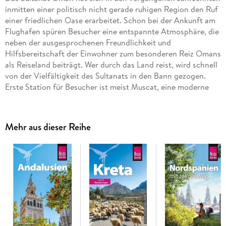
inmitten einer politisch nicht gerade ruhigen Region den Ruf
einer friedlichen Oase erarbeitet. Schon bei der Ankunft am
Flughafen spüren Besucher eine entspannte Atmosphäre, die
neben der ausgesprochenen Freundlichkeit und
Hilfsbereitschaft der Einwohner zum besonderen Reiz Omans
als Reiseland beiträgt. Wer durch das Land reist, wird schnell
von der Vielfältigkeit des Sultanats in den Bann gezogen.
Erste Station für Besucher ist meist Muscat, eine moderne
Großstadt mit Neubauten, modernen Einkaufszentren,
orientalischen Märkten und sehenswerten Museen. Wer
weiterreist und die Hauptstadtregion verlässt, entdeckt den
Mehr aus dieser Reihe
kontrastreichen Oman mit alten Lehmsiedlungen neben
neuen Wohnvierteln, schroffen Bergen neben grünen Tälern