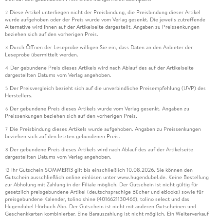
Diese Artikel unterliegen nicht der Preisbindung, die Preisbindung dieser Artikel
2
wurde aufgehoben oder der Preis wurde vom Verlag gesenkt. Die jeweils zutreffende
Alternative wird Ihnen auf der Artikelseite dargestellt. Angaben zu Preissenkungen
beziehen sich auf den vorherigen Preis.
Durch Öffnen der Leseprobe willigen Sie ein, dass Daten an den Anbieter der
3
Leseprobe übermittelt werden.
Der gebundene Preis dieses Artikels wird nach Ablauf des auf der Artikelseite
4
dargestellten Datums vom Verlag angehoben.
Der Preisvergleich bezieht sich auf die unverbindliche Preisempfehlung (UVP) des
5
Herstellers.
Der gebundene Preis dieses Artikels wurde vom Verlag gesenkt. Angaben zu
6
Preissenkungen beziehen sich auf den vorherigen Preis.
Die Preisbindung dieses Artikels wurde aufgehoben. Angaben zu Preissenkungen
7
beziehen sich auf den letzten gebundenen Preis.
Der gebundene Preis dieses Artikels wird nach Ablauf des auf der Artikelseite
8
dargestellten Datums vom Verlag angehoben.
Ihr Gutschein SOMMER13 gilt bis einschließlich 10.08.2026. Sie können den
12
Gutschein ausschließlich online einlösen unter www.hugendubel.de. Keine Bestellung
zur Abholung mit Zahlung in der Filiale möglich. Der Gutschein ist nicht gültig für
gesetzlich preisgebundene Artikel (deutschsprachige Bücher und eBooks) sowie für
preisgebundene Kalender, tolino shine (4016621130466), tolino select und das
Hugendubel Hörbuch Abo. Der Gutschein ist nicht mit anderen Gutscheinen und
Geschenkkarten kombinierbar. Eine Barauszahlung ist nicht möglich. Ein Weiterverkauf