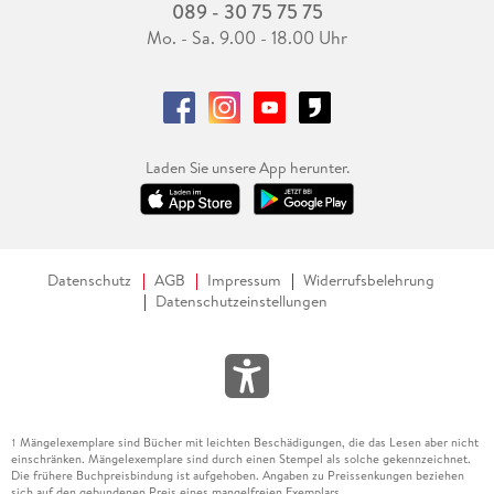
089 - 30 75 75 75
Mo. - Sa. 9.00 - 18.00 Uhr
Laden Sie unsere App herunter.
Datenschutz
AGB
Impressum
Widerrufsbelehrung
Datenschutzeinstellungen
Mängelexemplare sind Bücher mit leichten Beschädigungen, die das Lesen aber nicht
1
einschränken. Mängelexemplare sind durch einen Stempel als solche gekennzeichnet.
Die frühere Buchpreisbindung ist aufgehoben. Angaben zu Preissenkungen beziehen
sich auf den gebundenen Preis eines mangelfreien Exemplars.