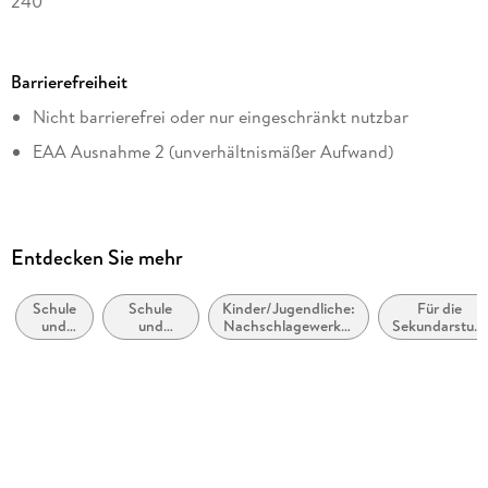
240
Reihe
Duden SMS - Schnell-Merk-System
Barrierefreiheit
Autor/Autorin
Nicht barrierefrei oder nur eingeschränkt nutzbar
Peter Jöckel, Heinz-Josef Sprengkamp, Jessica
Schattschneider
EAA Ausnahme 2 (unverhältnismäßer Aufwand)
Verlag/Hersteller
Duden
Kopierschutz
Entdecken Sie mehr
mit Wasserzeichen versehen
Family Sharing
Schule
Schule
Kinder/Jugendliche:
Für die
und
und
Nachschlagewerke:
Sekundarstufe
Ja
Lernen:
Lernen:
Fachspezifische
II
Politik
Wirtschaft
Nachschlagewerke
Produktart
EBOOK
Dateiformat
PDF
ISBN