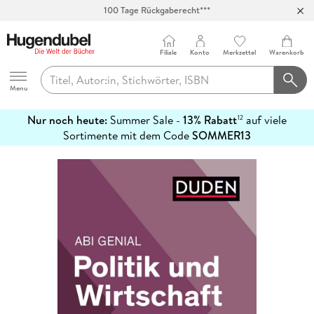
100 Tage Rückgaberecht***
Abholung in über 100 Filialen
Filiale
Konto
Merkzettel
Warenkorb
Hugendubel
Menu
Nur noch heute:
Summer Sale -
13% Rabatt
auf viele
12
mehr
Sortimente mit dem Code
SOMMER13
erfahren