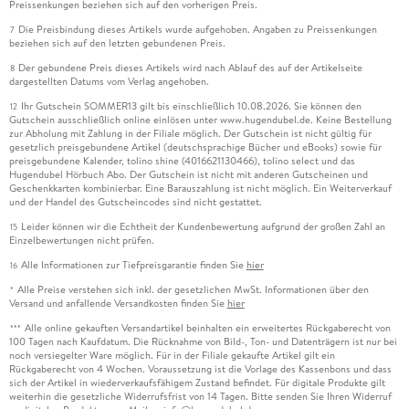
Preissenkungen beziehen sich auf den vorherigen Preis.
Die Preisbindung dieses Artikels wurde aufgehoben. Angaben zu Preissenkungen
7
beziehen sich auf den letzten gebundenen Preis.
Der gebundene Preis dieses Artikels wird nach Ablauf des auf der Artikelseite
8
dargestellten Datums vom Verlag angehoben.
Ihr Gutschein SOMMER13 gilt bis einschließlich 10.08.2026. Sie können den
12
Gutschein ausschließlich online einlösen unter www.hugendubel.de. Keine Bestellung
zur Abholung mit Zahlung in der Filiale möglich. Der Gutschein ist nicht gültig für
gesetzlich preisgebundene Artikel (deutschsprachige Bücher und eBooks) sowie für
preisgebundene Kalender, tolino shine (4016621130466), tolino select und das
Hugendubel Hörbuch Abo. Der Gutschein ist nicht mit anderen Gutscheinen und
Geschenkkarten kombinierbar. Eine Barauszahlung ist nicht möglich. Ein Weiterverkauf
und der Handel des Gutscheincodes sind nicht gestattet.
Leider können wir die Echtheit der Kundenbewertung aufgrund der großen Zahl an
15
Einzelbewertungen nicht prüfen.
Alle Informationen zur Tiefpreisgarantie finden Sie
hier
16
Alle Preise verstehen sich inkl. der gesetzlichen MwSt. Informationen über den
*
Versand und anfallende Versandkosten finden Sie
hier
Alle online gekauften Versandartikel beinhalten ein erweitertes Rückgaberecht von
***
100 Tagen nach Kaufdatum. Die Rücknahme von Bild-, Ton- und Datenträgern ist nur bei
noch versiegelter Ware möglich. Für in der Filiale gekaufte Artikel gilt ein
Rückgaberecht von 4 Wochen. Voraussetzung ist die Vorlage des Kassenbons und dass
sich der Artikel in wiederverkaufsfähigem Zustand befindet. Für digitale Produkte gilt
weiterhin die gesetzliche Widerrufsfrist von 14 Tagen. Bitte senden Sie Ihren Widerruf