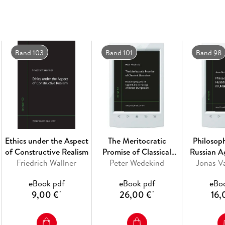
that highlights such themes as boundaries, cul
constructive or destructive, liberating as well
About the author: Petr Kouba is researcher a
Philosophy of the Institute of Philosophy of 
Band 103
Band 101
Band 98
lecturer at the Faculty of Letters of Charles
Disorder (2006 in Czech, 2011 in German, 2015
comme problème politique (2015 in Czech, 20
English 2020). He also coedited Dynamic Stru
Medicine in the context of Western thought (
(2010 in English, 2011 in Czech).
Ethics under the Aspect
The Meritocratic
Philosop
of Constructive Realism
Promise of Classical
Russian A
Friedrich Wallner
Peter Wedekind
Liberalism
Jonas V
Uk
eBook pdf
eBook pdf
eBo
9,00 €
26,00 €
16,
*
*