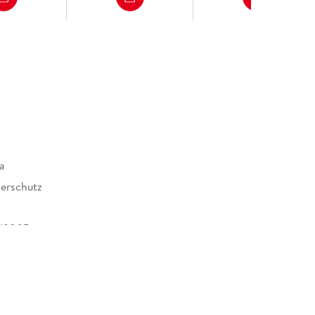
a
erschutz
19805