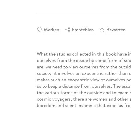
Merken
Empfehlen
Bewerten
What the studies collected in this book have 
ourselves from the inside by some form of soci
are, we need to view ourselves from the outsi
society, it involves an exocentric rather than
makes such an exocentric view of ourselves pos
us to keep a distance from ourselves. The ess
the various forms of the outside and to examine
cosmic voyagers, there are women and other sex
boredom and silent insomnia that expel us from
renunciation of life, there is love as capacity 
is the event as an outside to all political projec
All these forms of the outside enable and fuel
remain invisible under normal circumstances. I