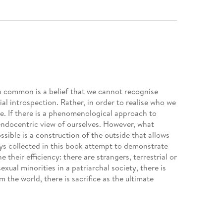
in common is a belief that we cannot recognise
al introspection. Rather, in order to realise who we
de. If there is a phenomenological approach to
 endocentric view of ourselves. However, what
sible is a construction of the outside that allows
ays collected in this book attempt to demonstrate
 their efficiency: there are strangers, terrestrial or
ual minorities in a patriarchal society, there is
 the world, there is sacrifice as the ultimate
for nonviolence and self-sacrifice, and finally there
ts.
 social criticism that uncovers phenomena that
t is a way of thinking about culture and society