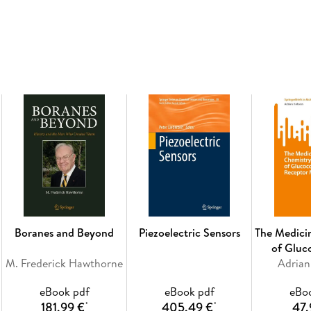
metals aimed at students, scientists, technolo
investors, and business leaders. It provides i
elements to the global economy and their use 
power, transportation, medicine, electronics,
Inhaltsverzeichnis
The Landscape. - Rare Earth Ore Beneficiatio
salts. - Metal Refining. - Alloy Production. -
Applications. - Aerospace and Automotive Appl
- Access to capital for new sources. - Geo Poli
Recycling.
Boranes and Beyond
Piezoelectric Sensors
The Medici
of Gluc
M. Frederick Hawthorne
Receptor
Adria
eBook pdf
eBook pdf
eBo
181,99 €
405,49 €
47,
*
*