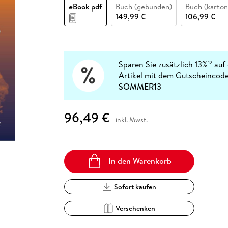
Fremdsprachige Bücher
eBook pdf
Buch (gebunden)
Buch (karton
n Lernhilfen
 Jugendbücher
eiber
Hörbuch Downloads im Bundle
cher
 Vergleich
 Puzzlezubehör
Lernen
New Adult
STABILO
149,99 €
106,99 €
Taschenbücher
hilfen
hriller
 Backen
er
lender
Ratgeber
op
hriller
Romance
Sachbücher
Sparen Sie zusätzlich 13%
auf 
12
precher:innen
Artikel mit dem Gutscheincode
Science Fiction
SOMMER13
Fremdsprachige Bücher
96,49 €
inkl. Mwst.
In den Warenkorb
Sofort kaufen
Verschenken