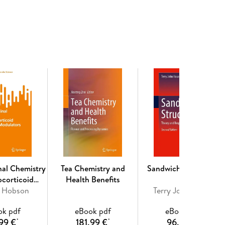
gists, government legislators, regulatory agencies,
n-depth examination of the importance of rare earth
in technological innovation, including energy,
 and chemical/petroleum industries.
n Methods. - Metal Preparation by Reduction of
 Rare Earth Element Permanent Magnets. - Electronic
ications. - Electric Vehicle Uses. - Market Needs.
tical Considerations. - Regulatory Issues. -
nal Chemistry
Tea Chemistry and
Sandwich Structures
ocorticoid
Health Benefits
 Modulators
n Hobson
Terry John Hause
ok pdf
eBook pdf
eBook pdf
99 €
181,99 €
96,49 €
*
*
*