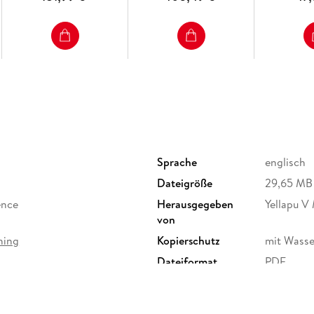
Sprache
englisch
Dateigröße
29,65 MB
ence
Herausgegeben
Yellapu V 
von
hing
Kopierschutz
mit Wasse
Dateiformat
PDF