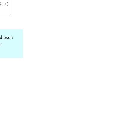
iert)
diesen
: