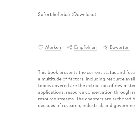
Sofort lieferbar (Download)
Merken
Empfehlen
Bewerten
This book presents the current status and futu
a multitude of factors, including resource ava
topics covered are the extraction of raw mate
applications, resource conservation through re
resource streams. The chapters are authored by
decades of research, industrial, and governme
The book is expected to serve as the first sin