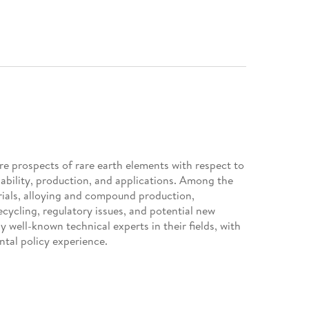
re prospects of rare earth elements with respect to
ilability, production, and applications. Among the
rials, alloying and compound production,
cycling, regulatory issues, and potential new
 well-known technical experts in their fields, with
ntal policy experience.
gle source reference on rare earth minerals and