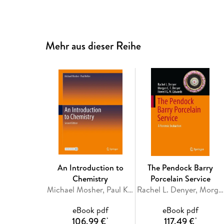
Mehr aus dieser Reihe
An Introduction to
The Pendock Barry
Chemistry
Porcelain Service
Michael Mosher, Paul Kelter
Rachel L. Denyer, Morgan C. T. Denyer, Howell G. M. Edwards
eBook pdf
eBook pdf
106,99 €
117,49 €
*
*