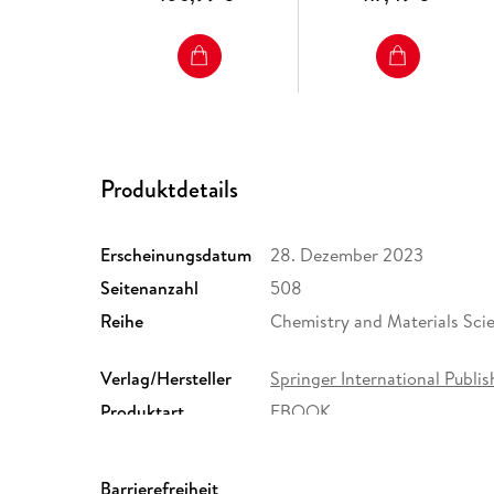
Produktdetails
Erscheinungsdatum
28. Dezember 2023
Seitenanzahl
508
Reihe
Chemistry and Materials Sci
Verlag/Hersteller
Springer International Publis
Produktart
EBOOK
ISBN
9783031318672
Barrierefreiheit