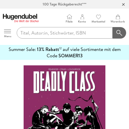
100 Tage Rückgaberecht***
Abholung in über 100 Filialen
Filiale
Konto
Merkzettel
Warenkorb
Hugendubel
Menu
Summer Sale:
13% Rabatt
auf viele Sortimente mit dem
12
mehr
Code
SOMMER13
erfahren