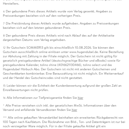
Herstellers.
Der gebundene Preis dieses Artikels wurde vom Verlag gesenkt. Angaben zu
6
Preissenkungen beziehen sich auf den vorherigen Preis.
Die Preisbindung dieses Artikels wurde aufgehoben. Angaben zu Preissenkungen
7
beziehen sich auf den letzten gebundenen Preis.
Der gebundene Preis dieses Artikels wird nach Ablauf des auf der Artikelseite
8
dargestellten Datums vom Verlag angehoben.
Ihr Gutschein SOMMER13 gilt bis einschließlich 10.08.2026. Sie können den
12
Gutschein ausschließlich online einlösen unter www.hugendubel.de. Keine Bestellung
zur Abholung mit Zahlung in der Filiale möglich. Der Gutschein ist nicht gültig für
gesetzlich preisgebundene Artikel (deutschsprachige Bücher und eBooks) sowie für
preisgebundene Kalender, tolino shine (4016621130466), tolino select und das
Hugendubel Hörbuch Abo. Der Gutschein ist nicht mit anderen Gutscheinen und
Geschenkkarten kombinierbar. Eine Barauszahlung ist nicht möglich. Ein Weiterverkauf
und der Handel des Gutscheincodes sind nicht gestattet.
Leider können wir die Echtheit der Kundenbewertung aufgrund der großen Zahl an
15
Einzelbewertungen nicht prüfen.
Alle Informationen zur Tiefpreisgarantie finden Sie
hier
16
Alle Preise verstehen sich inkl. der gesetzlichen MwSt. Informationen über den
*
Versand und anfallende Versandkosten finden Sie
hier
Alle online gekauften Versandartikel beinhalten ein erweitertes Rückgaberecht von
***
100 Tagen nach Kaufdatum. Die Rücknahme von Bild-, Ton- und Datenträgern ist nur bei
noch versiegelter Ware möglich. Für in der Filiale gekaufte Artikel gilt ein