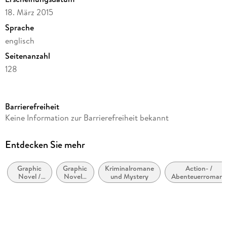
18. März 2015
Sprache
englisch
Seitenanzahl
128
Dateigröße
47,57 MB
Barrierefreiheit
Reihe
Keine Information zur Barrierefreiheit bekannt
Deadly Class
Autor/Autorin
Entdecken Sie mehr
Rick Remender
Graphic
Graphic
Kriminalromane
Action- /
Verlag/Hersteller
Novel /
Novel /
und Mystery
Abenteuerromane
Image Comics
Comic /
Comic /
Manga:
Manga:
Kopierschutz
Action
Krimi,
und
Mystery
mit Adobe-DRM-Kopierschutz
Abenteuer
und
Thriller
Family Sharing