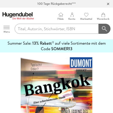
100 Tage Rückgaberecht***
Abholung in über 100 Filialen
Filiale
Konto
Merkzettel
Warenkorb
Hugendubel
Menu
Summer Sale:
13% Rabatt
auf viele Sortimente mit dem
12
mehr
Code
SOMMER13
erfahren