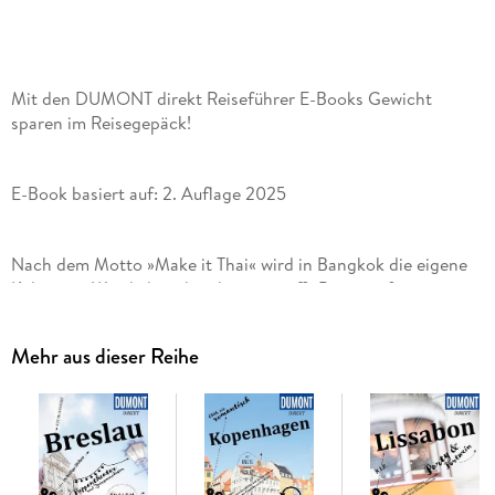
Mit den DUMONT direkt Reiseführer E-Books Gewicht
sparen im Reisegepäck!
E-Book basiert auf: 2. Auflage 2025
Nach dem Motto »Make it Thai« wird in Bangkok die eigene
Kultur mit Westlichem kombiniert, trifft Beton auf
orientalische Prachtbauten, Tradition auf Moderne, Harmonie
auf Chaos, Heiterkeit auf Melancholie. Beneidenswertes
Mehr aus dieser Reihe
Mit den 15 »Direktkapiteln« des Reiseführers von Roland
Dusik können Sie sich zwanglos unter die Bangkoker
mischen, direkt in das Stadtleben eintauchen und die
Highlights und Hotspots kennenlernen: den Platz der Könige