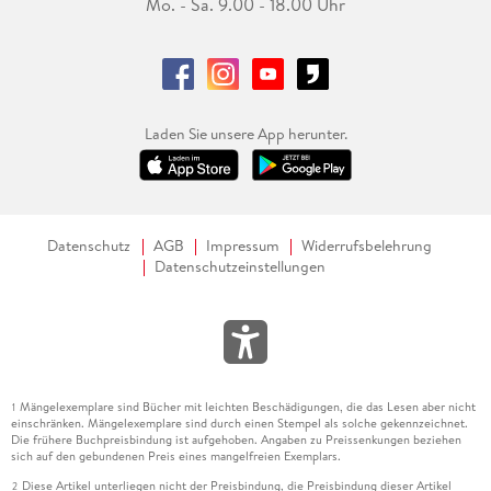
Mo. - Sa. 9.00 - 18.00 Uhr
Laden Sie unsere App herunter.
Datenschutz
AGB
Impressum
Widerrufsbelehrung
Datenschutzeinstellungen
Mängelexemplare sind Bücher mit leichten Beschädigungen, die das Lesen aber nicht
1
einschränken. Mängelexemplare sind durch einen Stempel als solche gekennzeichnet.
Die frühere Buchpreisbindung ist aufgehoben. Angaben zu Preissenkungen beziehen
sich auf den gebundenen Preis eines mangelfreien Exemplars.
Diese Artikel unterliegen nicht der Preisbindung, die Preisbindung dieser Artikel
2