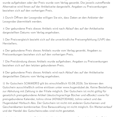
wurde aufgehoben oder der Preis wurde vom Verlag gesenkt. Die jeweils zutreffende
Alternative wird Ihnen auf der Artikelseite dargestellt. Angaben zu Preissenkungen
beziehen sich auf den vorherigen Preis.
Durch Öffnen der Leseprobe willigen Sie ein, dass Daten an den Anbieter der
3
Leseprobe übermittelt werden.
Der gebundene Preis dieses Artikels wird nach Ablauf des auf der Artikelseite
4
dargestellten Datums vom Verlag angehoben.
Der Preisvergleich bezieht sich auf die unverbindliche Preisempfehlung (UVP) des
5
Herstellers.
Der gebundene Preis dieses Artikels wurde vom Verlag gesenkt. Angaben zu
6
Preissenkungen beziehen sich auf den vorherigen Preis.
Die Preisbindung dieses Artikels wurde aufgehoben. Angaben zu Preissenkungen
7
beziehen sich auf den letzten gebundenen Preis.
Der gebundene Preis dieses Artikels wird nach Ablauf des auf der Artikelseite
8
dargestellten Datums vom Verlag angehoben.
Ihr Gutschein SOMMER13 gilt bis einschließlich 10.08.2026. Sie können den
12
Gutschein ausschließlich online einlösen unter www.hugendubel.de. Keine Bestellung
zur Abholung mit Zahlung in der Filiale möglich. Der Gutschein ist nicht gültig für
gesetzlich preisgebundene Artikel (deutschsprachige Bücher und eBooks) sowie für
preisgebundene Kalender, tolino shine (4016621130466), tolino select und das
Hugendubel Hörbuch Abo. Der Gutschein ist nicht mit anderen Gutscheinen und
Geschenkkarten kombinierbar. Eine Barauszahlung ist nicht möglich. Ein Weiterverkauf
und der Handel des Gutscheincodes sind nicht gestattet.