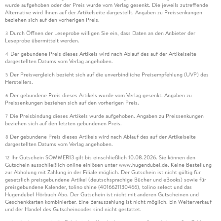
wurde aufgehoben oder der Preis wurde vom Verlag gesenkt. Die jeweils zutreffende
Alternative wird Ihnen auf der Artikelseite dargestellt. Angaben zu Preissenkungen
beziehen sich auf den vorherigen Preis.
Durch Öffnen der Leseprobe willigen Sie ein, dass Daten an den Anbieter der
3
Leseprobe übermittelt werden.
Der gebundene Preis dieses Artikels wird nach Ablauf des auf der Artikelseite
4
dargestellten Datums vom Verlag angehoben.
Der Preisvergleich bezieht sich auf die unverbindliche Preisempfehlung (UVP) des
5
Herstellers.
Der gebundene Preis dieses Artikels wurde vom Verlag gesenkt. Angaben zu
6
Preissenkungen beziehen sich auf den vorherigen Preis.
Die Preisbindung dieses Artikels wurde aufgehoben. Angaben zu Preissenkungen
7
beziehen sich auf den letzten gebundenen Preis.
Der gebundene Preis dieses Artikels wird nach Ablauf des auf der Artikelseite
8
dargestellten Datums vom Verlag angehoben.
Ihr Gutschein SOMMER13 gilt bis einschließlich 10.08.2026. Sie können den
12
Gutschein ausschließlich online einlösen unter www.hugendubel.de. Keine Bestellung
zur Abholung mit Zahlung in der Filiale möglich. Der Gutschein ist nicht gültig für
gesetzlich preisgebundene Artikel (deutschsprachige Bücher und eBooks) sowie für
preisgebundene Kalender, tolino shine (4016621130466), tolino select und das
Hugendubel Hörbuch Abo. Der Gutschein ist nicht mit anderen Gutscheinen und
Geschenkkarten kombinierbar. Eine Barauszahlung ist nicht möglich. Ein Weiterverkauf
und der Handel des Gutscheincodes sind nicht gestattet.