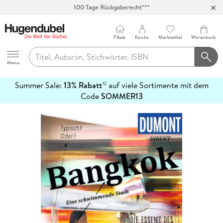
100 Tage Rückgaberecht***
Abholung in über 100 Filialen
Filiale
Konto
Merkzettel
Warenkorb
Hugendubel
Menu
Summer Sale:
13% Rabatt
auf viele Sortimente mit dem
12
mehr
Code
SOMMER13
erfahren