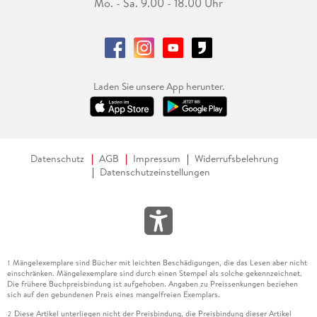
Mo. - Sa. 9.00 - 18.00 Uhr
Laden Sie unsere App herunter.
Datenschutz
AGB
Impressum
Widerrufsbelehrung
Datenschutzeinstellungen
Mängelexemplare sind Bücher mit leichten Beschädigungen, die das Lesen aber nicht
1
einschränken. Mängelexemplare sind durch einen Stempel als solche gekennzeichnet.
Die frühere Buchpreisbindung ist aufgehoben. Angaben zu Preissenkungen beziehen
sich auf den gebundenen Preis eines mangelfreien Exemplars.
Diese Artikel unterliegen nicht der Preisbindung, die Preisbindung dieser Artikel
2