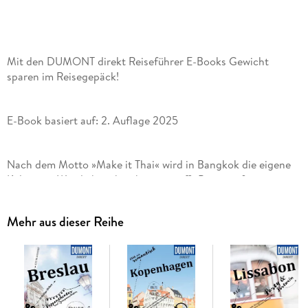
Mit den DUMONT direkt Reiseführer E-Books Gewicht
sparen im Reisegepäck!
E-Book basiert auf: 2. Auflage 2025
Nach dem Motto »Make it Thai« wird in Bangkok die eigene
Kultur mit Westlichem kombiniert, trifft Beton auf
orientalische Prachtbauten, Tradition auf Moderne, Harmonie
auf Chaos, Heiterkeit auf Melancholie. Beneidenswertes
Mehr aus dieser Reihe
Mit den 15 »Direktkapiteln« des Reiseführers von Roland
Dusik können Sie sich zwanglos unter die Bangkoker
mischen, direkt in das Stadtleben eintauchen und die
Highlights und Hotspots kennenlernen: den Platz der Könige