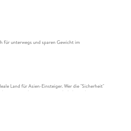
ch für unterwegs und sparen Gewicht im
eale Land für Asien-Einsteiger. Wer die "Sicherheit"
, den erwartet hier eine ungewöhnliche und
sche Mischung aus Orient und Okzident, ein
räume und Alpträume. Dieses Buch führt durch
: Während in der Metropole Manila das
chen Regenwäldern immer noch nomadisierende
fern und Bergsiedlungen das Leben vom Rhythmus