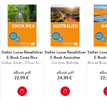
der Gezeiten und vom Wechsel zwischen Aussa
weltoffenen Großstädten des Landes Yuppies i
Dennoch stehen die Philippinen dem Westen n
aber ist die faszinierende Mischung aus aufri
Höflichkeit und asiatischer Sensibilität. Mehr
Begegnungen mit Filipinos im Gedächtnis haf
Inhaltsverzeichnis
Stefan Loose Reiseführer
Stefan Loose Reiseführer
Stefan Loos
Reiseziele und Routen
E-Book Costa Rica
E-Book Australien
E-Book
Travelinfos von A bis Z
Volker Alsen, Oliver Kiesow
Corinna Melville
Land und Leute
eBook pdf
eBook pdf
eBo
Metro Manila
22,99 €
24,99 €
22,
*
*
Luzon
Inseln um Luzon
Visayas
Mindanao und Sulu