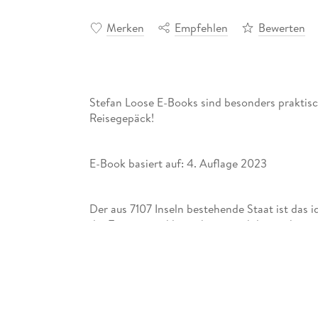
Merken
Empfehlen
Bewerten
Stefan Loose E-Books sind besonders praktis
Reisegepäck!
E-Book basiert auf: 4. Auflage 2023
Der aus 7107 Inseln bestehende Staat ist das id
der Touristenenklaven hinter sich lassen kann
interessante, wenn auch nicht immer harmoni
aufregendes Land voller Gegensätze, voller T
Welten, die verschiedener nicht sein könnten
Betonzeitalter wuchert, gehen in den tropis
Stämme auf die Jagd. Während in Fischerdör