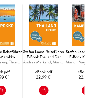
at und Ernte bestimmt wird, brausen in den
n teueren Importautos von Party zu Party.
ahe wie kein anderes Land in Asien. Beeindruckend
chtiger Gastfreundschaft, liebenswürdiger
 noch als grandiose Landschaftskulissen bleiben
ten.
e Reiseführer
Stefan Loose Reiseführer
Stefan Loose Reiseführe
 Marokko
E-Book Thailand Der
E-Book Kambodscha
Muriel Brunswig, Thomas Baur
Süden
Andrea Markand, Mark Markand, Mischa Loose, Volker Klinkmüller, Moritz Jacobi
Marion Meyers, Andrea Marka
ok pdf
eBook pdf
eBook pdf
99 €
22,99 €
22,99 €
*
*
*