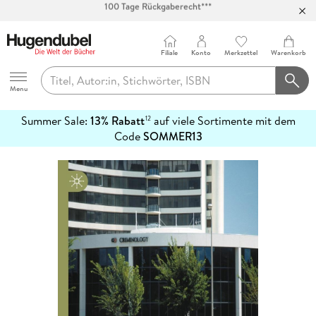
Abholung in über 100 Filialen
Filiale
Konto
Merkzettel
Warenkorb
Hugendubel
Menu
Summer Sale:
13% Rabatt
auf viele Sortimente mit dem
12
mehr
Code
SOMMER13
erfahren