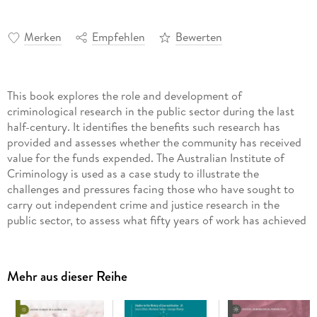
Merken
Empfehlen
Bewerten
This book explores the role and development of
criminological research in the public sector during the last
half-century. It identifies the benefits such research has
provided and assesses whether the community has received
value for the funds expended. The Australian Institute of
Criminology is used as a case study to illustrate the
challenges and pressures facing those who have sought to
carry out independent crime and justice research in the
public sector, to assess what fifty years of work has achieved
and to determine whether or not there remains a need for
criminologists to be employed by governments. The book is
based on extensive archival research, administrative data
Mehr aus dieser Reihe
analysis, interviews with current and previous staff and the
perspectives of scholars in comparable institutions globally.
It presents new historical information as well as current and