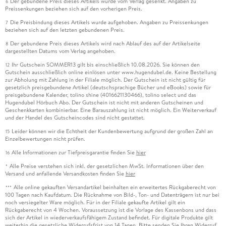
Der gebundene Preis dieses Artikels wurde vom Verlag gesenkt. Angaben zu
6
Preissenkungen beziehen sich auf den vorherigen Preis.
Die Preisbindung dieses Artikels wurde aufgehoben. Angaben zu Preissenkungen
7
beziehen sich auf den letzten gebundenen Preis.
Der gebundene Preis dieses Artikels wird nach Ablauf des auf der Artikelseite
8
dargestellten Datums vom Verlag angehoben.
Ihr Gutschein SOMMER13 gilt bis einschließlich 10.08.2026. Sie können den
12
Gutschein ausschließlich online einlösen unter www.hugendubel.de. Keine Bestellung
zur Abholung mit Zahlung in der Filiale möglich. Der Gutschein ist nicht gültig für
gesetzlich preisgebundene Artikel (deutschsprachige Bücher und eBooks) sowie für
preisgebundene Kalender, tolino shine (4016621130466), tolino select und das
Hugendubel Hörbuch Abo. Der Gutschein ist nicht mit anderen Gutscheinen und
Geschenkkarten kombinierbar. Eine Barauszahlung ist nicht möglich. Ein Weiterverkauf
und der Handel des Gutscheincodes sind nicht gestattet.
Leider können wir die Echtheit der Kundenbewertung aufgrund der großen Zahl an
15
Einzelbewertungen nicht prüfen.
Alle Informationen zur Tiefpreisgarantie finden Sie
hier
16
Alle Preise verstehen sich inkl. der gesetzlichen MwSt. Informationen über den
*
Versand und anfallende Versandkosten finden Sie
hier
Alle online gekauften Versandartikel beinhalten ein erweitertes Rückgaberecht von
***
100 Tagen nach Kaufdatum. Die Rücknahme von Bild-, Ton- und Datenträgern ist nur bei
noch versiegelter Ware möglich. Für in der Filiale gekaufte Artikel gilt ein
Rückgaberecht von 4 Wochen. Voraussetzung ist die Vorlage des Kassenbons und dass
sich der Artikel in wiederverkaufsfähigem Zustand befindet. Für digitale Produkte gilt
weiterhin die gesetzliche Widerrufsfrist von 14 Tagen. Bitte senden Sie Ihren Widerruf