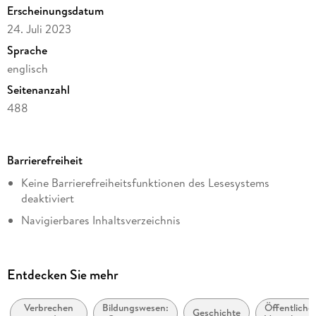
Erscheinungsdatum
24. Juli 2023
Sprache
englisch
Seitenanzahl
488
Dateigröße
14,42 MB
Barrierefreiheit
Reihe
Keine Barrierefreiheitsfunktionen des Lesesystems
Law and Criminology
deaktiviert
Autor/Autorin
Navigierbares Inhaltsverzeichnis
Russell G. Smith
Logische Lesereihenfolge eingehalten
Verlag/Hersteller
Kurze Alternativtexte (z.B. für Abbildungen) vorhanden
Springer International Publishing
Entdecken Sie mehr
Inhalt auch ohne Farbwahrnehmung verständlich
Kopierschutz
dargestellt
mit Wasserzeichen versehen
Verbrechen
Bildungswesen:
Öffentliche
Geschichte