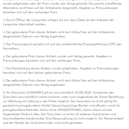
wurde aufgehoben oder der Preis wurde vom Verlag gesenkt. Die jeweils zutreffende
Alternative wird Ihnen auf der Artikelseite dargestellt. Angaben zu Preissenkungen
beziehen sich auf den vorherigen Preis.
Durch Öffnen der Leseprobe willigen Sie ein, dass Daten an den Anbieter der
3
Leseprobe übermittelt werden.
Der gebundene Preis dieses Artikels wird nach Ablauf des auf der Artikelseite
4
dargestellten Datums vom Verlag angehoben.
Der Preisvergleich bezieht sich auf die unverbindliche Preisempfehlung (UVP) des
5
Herstellers.
Der gebundene Preis dieses Artikels wurde vom Verlag gesenkt. Angaben zu
6
Preissenkungen beziehen sich auf den vorherigen Preis.
Die Preisbindung dieses Artikels wurde aufgehoben. Angaben zu Preissenkungen
7
beziehen sich auf den letzten gebundenen Preis.
Der gebundene Preis dieses Artikels wird nach Ablauf des auf der Artikelseite
8
dargestellten Datums vom Verlag angehoben.
Ihr Gutschein SOMMER13 gilt bis einschließlich 10.08.2026. Sie können den
12
Gutschein ausschließlich online einlösen unter www.hugendubel.de. Keine Bestellung
zur Abholung mit Zahlung in der Filiale möglich. Der Gutschein ist nicht gültig für
gesetzlich preisgebundene Artikel (deutschsprachige Bücher und eBooks) sowie für
preisgebundene Kalender, tolino shine (4016621130466), tolino select und das
Hugendubel Hörbuch Abo. Der Gutschein ist nicht mit anderen Gutscheinen und
Geschenkkarten kombinierbar. Eine Barauszahlung ist nicht möglich. Ein Weiterverkauf
und der Handel des Gutscheincodes sind nicht gestattet.