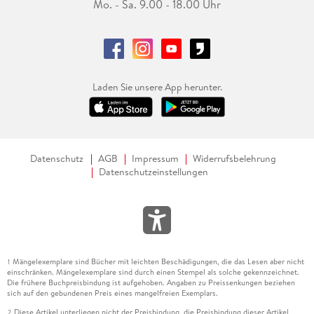
Mo. - Sa. 9.00 - 18.00 Uhr
Laden Sie unsere App herunter.
Datenschutz
AGB
Impressum
Widerrufsbelehrung
Datenschutzeinstellungen
Mängelexemplare sind Bücher mit leichten Beschädigungen, die das Lesen aber nicht
1
einschränken. Mängelexemplare sind durch einen Stempel als solche gekennzeichnet.
Die frühere Buchpreisbindung ist aufgehoben. Angaben zu Preissenkungen beziehen
sich auf den gebundenen Preis eines mangelfreien Exemplars.
Diese Artikel unterliegen nicht der Preisbindung, die Preisbindung dieser Artikel
2