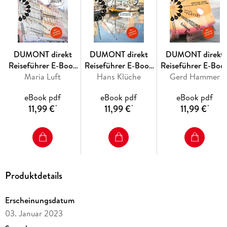
Gourmets in Backsteinbaracken dinieren. Oder im szenigen
Northern Quarter, in dessen Bars sich jeder wie ein
Bandmitglied von Oasis fühlt.
DUMONT direkt
DUMONT direkt
DUMONT direkt
E-Book basiert auf: 1. Auflage 2023, Dumont Reiseverlag
Reiseführer E-Book
Reiseführer E-Book
Reiseführer E-Boo
Maria Luft
Breslau
Kopenhagen
Hans Klüche
Gerd Hammer
Lissabon
Unser Special-Tipp: Erstellen Sie Ihren persönlichen
eBook pdf
eBook pdf
eBook pdf
Reiseplan durch das Setzen von Lesezeichen und Ergänzen
11,99 €
11,99 €
11,99 €
*
*
*
von Notizen. . . . und durchsuchen Sie das E-Book in
Sekundenschnelle mit der praktischen Volltextsuche!
Produktdetails
Erscheinungsdatum
03. Januar 2023