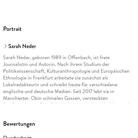
Portrait
Sarah Neder
Sarah Neder, geboren 1989 in Offenbach, ist freie
Journalistin und Autorin. Nach ihrem Studium der
Politikwissenschaft, Kulturanthropologie und Europäischen
Ethnologie in Frankfurt arbeitete sie zunächst als
Lokalredakteurin und schreibt heute für verschiedene
englische und deutsche Medien. Seit 2017 lebt sie in
Manchester. Obin schmalen Gassen, versteckten
Straßengalerien, Schallplattenläden und ihrem Lieblingspub,
The Castle Hotel: Die kreativ-alternative Atmosphäre ihrer
Wahlheimat begeistert sie immer wieder aufs Neue.
Bewertungen