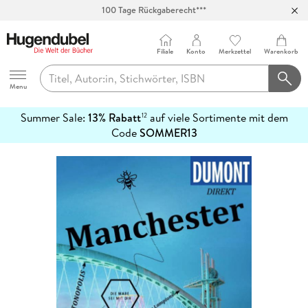
100 Tage Rückgaberecht***
Abholung in über 100 Filialen
Filiale
Konto
Merkzettel
Warenkorb
Hugendubel
Menu
Summer Sale:
13% Rabatt
auf viele Sortimente mit dem
12
mehr
Code
SOMMER13
erfahren