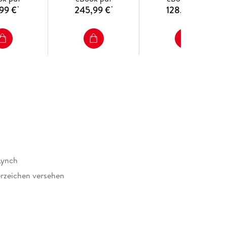
99 €
245,99 €
128,49 €
*
*
*
Lynch
rzeichen versehen