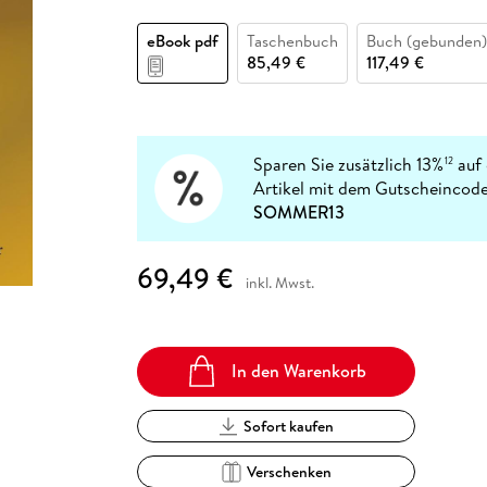
Fremdsprachige Bücher
n Lernhilfen
 Jugendbücher
eiber
Hörbuch Downloads im Bundle
cher
 Vergleich
 Puzzlezubehör
Lernen
New Adult
STABILO
Taschenbücher
eBook pdf
Taschenbuch
Buch (gebunden)
hilfen
hriller
 Backen
er
lender
Ratgeber
85,49 €
117,49 €
op
hriller
Romance
Sachbücher
precher:innen
Science Fiction
Sparen Sie zusätzlich 13%
auf 
12
Artikel mit dem Gutscheincode
Fremdsprachige Bücher
SOMMER13
69,49 €
inkl. Mwst.
In den Warenkorb
Sofort kaufen
Verschenken