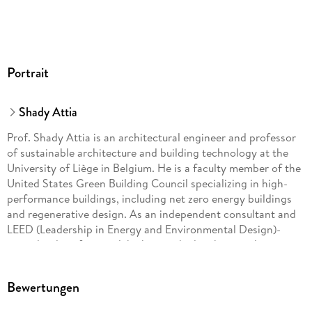
Portrait
Shady Attia
Prof. Shady Attia is an architectural engineer and professor
of sustainable architecture and building technology at the
University of Liège in Belgium. He is a faculty member of the
United States Green Building Council specializing in high-
performance buildings, including net zero energy buildings
and regenerative design. As an independent consultant and
LEED (Leadership in Energy and Environmental Design)-
accredited professional, he has worked with several
governments on building efficiency programs, and with
private building design and energy consulting companies in
Bewertungen
the areas of building energy efficiency, green building
certification and sustainability decision support.