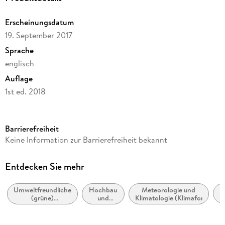
Erscheinungsdatum
19. September 2017
Sprache
englisch
Auflage
1st ed. 2018
Seitenanzahl
94
Barrierefreiheit
Dateigröße
Keine Information zur Barrierefreiheit bekannt
3,51 MB
Reihe
Entdecken Sie mehr
Energy (R0)
Umweltfreundliche
Hochbau
Meteorologie und
Autor/Autorin
E
(grüne)
und
Klimatologie (Klimaforschung
Shady Attia
Architektur und
Baustoffe
(grünes) Design
Verlag/Hersteller