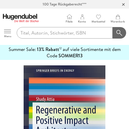
100 Tage Rückgaberecht***
Abholung in über 100 Filialen
Filiale
Konto
Merkzettel
Warenkorb
Hugendubel
Menu
Summer Sale:
13% Rabatt
auf viele Sortimente mit dem
12
mehr
Code
SOMMER13
erfahren