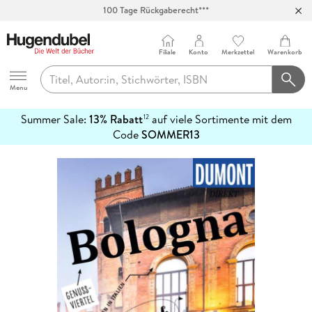
100 Tage Rückgaberecht***
Abholung in über 100 Filialen
Filiale
Konto
Merkzettel
Warenkorb
Hugendubel
Menu
Summer Sale:
13% Rabatt
auf viele Sortimente mit dem
12
mehr
Code
SOMMER13
erfahren