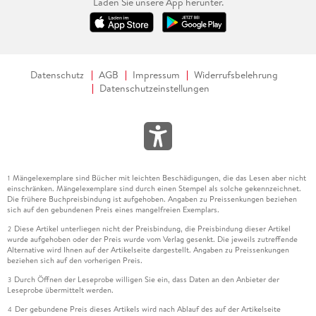
Laden Sie unsere App herunter.
Datenschutz
AGB
Impressum
Widerrufsbelehrung
Datenschutzeinstellungen
Mängelexemplare sind Bücher mit leichten Beschädigungen, die das Lesen aber nicht
1
einschränken. Mängelexemplare sind durch einen Stempel als solche gekennzeichnet.
Die frühere Buchpreisbindung ist aufgehoben. Angaben zu Preissenkungen beziehen
sich auf den gebundenen Preis eines mangelfreien Exemplars.
Diese Artikel unterliegen nicht der Preisbindung, die Preisbindung dieser Artikel
2
wurde aufgehoben oder der Preis wurde vom Verlag gesenkt. Die jeweils zutreffende
Alternative wird Ihnen auf der Artikelseite dargestellt. Angaben zu Preissenkungen
beziehen sich auf den vorherigen Preis.
Durch Öffnen der Leseprobe willigen Sie ein, dass Daten an den Anbieter der
3
Leseprobe übermittelt werden.
Der gebundene Preis dieses Artikels wird nach Ablauf des auf der Artikelseite
4