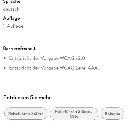
Sprache
deutsch
Auflage
1. Auflage
Unser Special-Tipp: Erstellen Sie Ihren persönlichen
Reiseplan durch das Setzen von Lesezeichen und Ergänzen
Seitenanzahl
von Notizen . . . und durchsuchen Sie das E-Book in
120
Barrierefreiheit
Dateigröße
Entspricht der Vorgabe WCAG v2.0
15,22 MB
Entspricht der Vorgabe WCAG Level AAA
Reihe
DuMont direkt Reiseführer
Autor/Autorin
Sibylle Lauth
Entdecken Sie mehr
Verlag/Hersteller
MairDuMont
Reiseführer: Städte /
Reiseführer: Städte
Bologna
Orte
Kopierschutz
ohne Kopierschutz