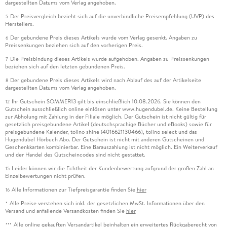
dargestellten Datums vom Verlag angehoben.
Der Preisvergleich bezieht sich auf die unverbindliche Preisempfehlung (UVP) des
5
Herstellers.
Der gebundene Preis dieses Artikels wurde vom Verlag gesenkt. Angaben zu
6
Preissenkungen beziehen sich auf den vorherigen Preis.
Die Preisbindung dieses Artikels wurde aufgehoben. Angaben zu Preissenkungen
7
beziehen sich auf den letzten gebundenen Preis.
Der gebundene Preis dieses Artikels wird nach Ablauf des auf der Artikelseite
8
dargestellten Datums vom Verlag angehoben.
Ihr Gutschein SOMMER13 gilt bis einschließlich 10.08.2026. Sie können den
12
Gutschein ausschließlich online einlösen unter www.hugendubel.de. Keine Bestellung
zur Abholung mit Zahlung in der Filiale möglich. Der Gutschein ist nicht gültig für
gesetzlich preisgebundene Artikel (deutschsprachige Bücher und eBooks) sowie für
preisgebundene Kalender, tolino shine (4016621130466), tolino select und das
Hugendubel Hörbuch Abo. Der Gutschein ist nicht mit anderen Gutscheinen und
Geschenkkarten kombinierbar. Eine Barauszahlung ist nicht möglich. Ein Weiterverkauf
und der Handel des Gutscheincodes sind nicht gestattet.
Leider können wir die Echtheit der Kundenbewertung aufgrund der großen Zahl an
15
Einzelbewertungen nicht prüfen.
Alle Informationen zur Tiefpreisgarantie finden Sie
hier
16
Alle Preise verstehen sich inkl. der gesetzlichen MwSt. Informationen über den
*
Versand und anfallende Versandkosten finden Sie
hier
Alle online gekauften Versandartikel beinhalten ein erweitertes Rückgaberecht von
***