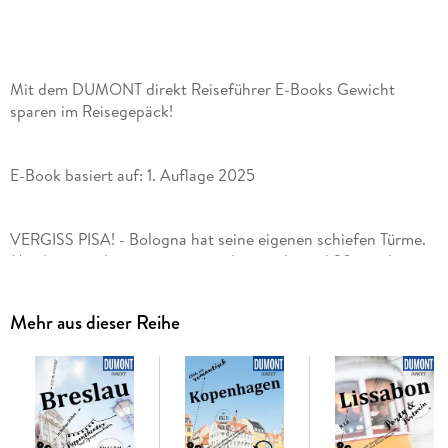
Mit dem DUMONT direkt Reiseführer E-Books Gewicht
sparen im Reisegepäck!
E-Book basiert auf: 1. Auflage 2025
VERGISS PISA! - Bologna hat seine eigenen schiefen Türme.
Mit den geraden zusammen sind es noch rund 20 aus dem
Mittelalter, dazu über 40 Kilometer der unverwechselbaren
historischen Arkadengänge, belebt von rund 100. 000
Mehr aus dieser Reihe
Studenten und in der riesigen Innenstadt angenehm
verkehrsberuhigt.
Mit den 15 "Direktkapiteln" des Reiseführers von Sibylle Lauth
können Sie sich zwanglos unter die Bolognesi mischen, direkt