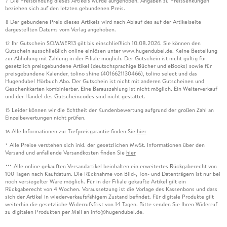
Die Preisbindung dieses Artikels wurde aufgehoben. Angaben zu Preissenkungen
7
beziehen sich auf den letzten gebundenen Preis.
Der gebundene Preis dieses Artikels wird nach Ablauf des auf der Artikelseite
8
dargestellten Datums vom Verlag angehoben.
Ihr Gutschein SOMMER13 gilt bis einschließlich 10.08.2026. Sie können den
12
Gutschein ausschließlich online einlösen unter www.hugendubel.de. Keine Bestellung
zur Abholung mit Zahlung in der Filiale möglich. Der Gutschein ist nicht gültig für
gesetzlich preisgebundene Artikel (deutschsprachige Bücher und eBooks) sowie für
preisgebundene Kalender, tolino shine (4016621130466), tolino select und das
Hugendubel Hörbuch Abo. Der Gutschein ist nicht mit anderen Gutscheinen und
Geschenkkarten kombinierbar. Eine Barauszahlung ist nicht möglich. Ein Weiterverkauf
und der Handel des Gutscheincodes sind nicht gestattet.
Leider können wir die Echtheit der Kundenbewertung aufgrund der großen Zahl an
15
Einzelbewertungen nicht prüfen.
Alle Informationen zur Tiefpreisgarantie finden Sie
hier
16
Alle Preise verstehen sich inkl. der gesetzlichen MwSt. Informationen über den
*
Versand und anfallende Versandkosten finden Sie
hier
Alle online gekauften Versandartikel beinhalten ein erweitertes Rückgaberecht von
***
100 Tagen nach Kaufdatum. Die Rücknahme von Bild-, Ton- und Datenträgern ist nur bei
noch versiegelter Ware möglich. Für in der Filiale gekaufte Artikel gilt ein
Rückgaberecht von 4 Wochen. Voraussetzung ist die Vorlage des Kassenbons und dass
sich der Artikel in wiederverkaufsfähigem Zustand befindet. Für digitale Produkte gilt
weiterhin die gesetzliche Widerrufsfrist von 14 Tagen. Bitte senden Sie Ihren Widerruf
zu digitalen Produkten per Mail an info@hugendubel.de.