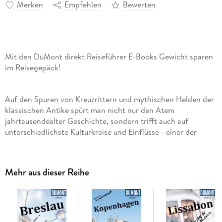
Merken
Empfehlen
Bewerten
Mit den DuMont direkt Reiseführer E-Books Gewicht sparen
im Reisegepäck!
Auf den Spuren von Kreuzrittern und mythischen Helden der
klassischen Antike spürt man nicht nur den Atem
jahrtausendealter Geschichte, sondern trifft auch auf
unterschiedlichste Kulturkreise und Einflüsse - einer der
verlockendsten Gründe für diese Reise. Antike Ruinen,
glanzvolle Moscheen, atemberaubende Naturschauspiele,
berühmte Pilgerstätten und ehrfurchtgebietende Pyramiden:
Mehr aus dieser Reihe
In 15 »Direkt-Kapiteln« führen die Autoren die Besucher
direkt zu den Highlights im östlichen Mittelmeer und helfen,
eine erlebnisreiche Kreuzfahrt zu gestalten: im Teatro Greco
auf dem Berg Taormina; einstige weströmische Hauptstadt
Ravenna; Piazza San Marco (Markusplatz); Palast des