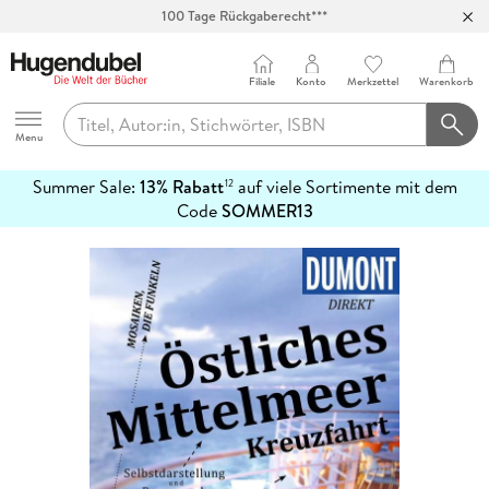
100 Tage Rückgaberecht***
Abholung in über 100 Filialen
Filiale
Konto
Merkzettel
Warenkorb
Hugendubel
Menu
Summer Sale:
13% Rabatt
auf viele Sortimente mit dem
12
mehr
Code
SOMMER13
erfahren