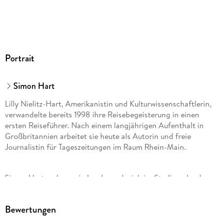
Portrait
Simon Hart
Lilly Nielitz-Hart, Amerikanistin und Kulturwissenschaftlerin,
verwandelte bereits 1998 ihre Reisebegeisterung in einen
ersten Reiseführer. Nach einem langjährigen Aufenthalt in
Großbritannien arbeitet sie heute als Autorin und freie
Journalistin für Tageszeitungen im Raum Rhein-Main.
Simon Hart, geboren in Leeds, grub sich im Studium durch
Antike Geschichte und Archäologie und lehrte an der
University of British Columbia (Kanada).
Bewertungen