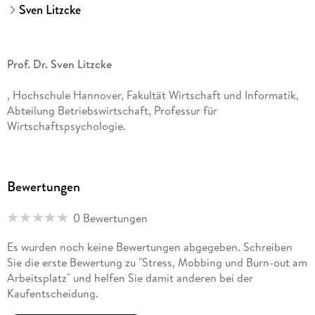
Sven Litzcke
Prof. Dr. Sven Litzcke
, Hochschule Hannover, Fakultät Wirtschaft und Informatik,
Abteilung Betriebswirtschaft, Professur für
Wirtschaftspsychologie.
Bewertungen
Dipl. -Psych. Horst Schuh
0 Bewertungen
, bis 2005 Professor an der Fachhochschule des Bundes für
Es wurden noch keine Bewertungen abgegeben. Schreiben
öffentliche Verwaltung.
Sie die erste Bewertung zu "Stress, Mobbing und Burn-out am
Arbeitsplatz" und helfen Sie damit anderen bei der
Kaufentscheidung.