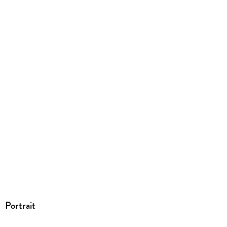
Dateiformat
PDF
ISBN
9783642286247
Portrait