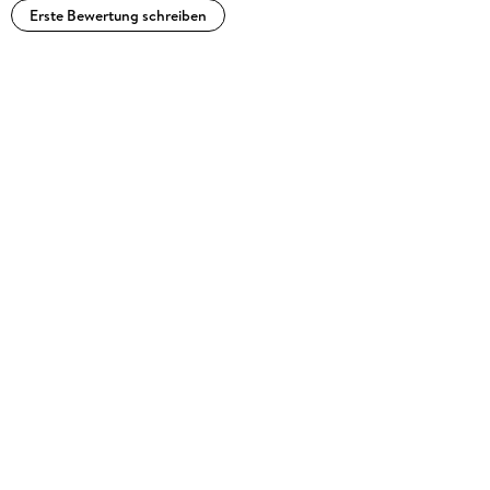
Erste Bewertung schreiben
Prof. Dr. Pletke
, Hochschule Hannover; Fakultät Wirtschaft und Informatik,
Abteilung Betriebswirtschaft, Professur für
Personalwirtschaft und Arbeitsrecht, hat vor seiner Professur
als Fachanwalt für Arbeitsrecht gearbeitet.