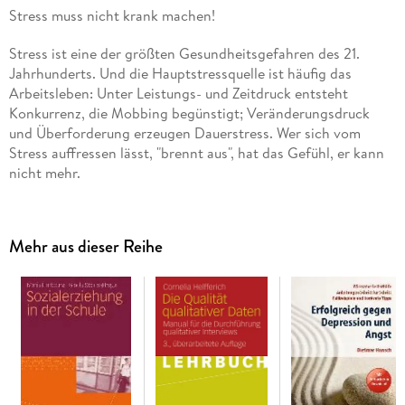
Stress muss nicht krank machen!
Stress ist eine der größten Gesundheitsgefahren des 21.
Jahrhunderts. Und die Hauptstressquelle ist häufig das
Arbeitsleben: Unter Leistungs- und Zeitdruck entsteht
Konkurrenz, die Mobbing begünstigt; Veränderungsdruck
und Überforderung erzeugen Dauerstress. Wer sich vom
Stress auffressen lässt, "brennt aus", hat das Gefühl, er kann
nicht mehr.
Aber wir wollen auch gefordert werden, unsere Fähigkeiten
unter Beweis stellen - unter den passenden Bedingungen
Mehr aus dieser Reihe
kann Stress sogar positiv wirken! Sven Litzcke, Horst Schuh
und Matthias Pletke helfen, den eigenen Weg zwischen
krankmachendem Stress und positiven Herausforderungen zu
finden.
Mit Rat und Tat
- Was müssen Sie wissen, wenn Sie von Stress, Mobbing oder