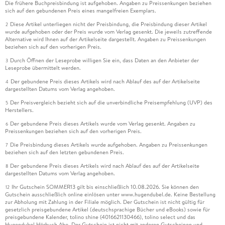
Die frühere Buchpreisbindung ist aufgehoben. Angaben zu Preissenkungen beziehen
sich auf den gebundenen Preis eines mangelfreien Exemplars.
Diese Artikel unterliegen nicht der Preisbindung, die Preisbindung dieser Artikel
2
wurde aufgehoben oder der Preis wurde vom Verlag gesenkt. Die jeweils zutreffende
Alternative wird Ihnen auf der Artikelseite dargestellt. Angaben zu Preissenkungen
beziehen sich auf den vorherigen Preis.
Durch Öffnen der Leseprobe willigen Sie ein, dass Daten an den Anbieter der
3
Leseprobe übermittelt werden.
Der gebundene Preis dieses Artikels wird nach Ablauf des auf der Artikelseite
4
dargestellten Datums vom Verlag angehoben.
Der Preisvergleich bezieht sich auf die unverbindliche Preisempfehlung (UVP) des
5
Herstellers.
Der gebundene Preis dieses Artikels wurde vom Verlag gesenkt. Angaben zu
6
Preissenkungen beziehen sich auf den vorherigen Preis.
Die Preisbindung dieses Artikels wurde aufgehoben. Angaben zu Preissenkungen
7
beziehen sich auf den letzten gebundenen Preis.
Der gebundene Preis dieses Artikels wird nach Ablauf des auf der Artikelseite
8
dargestellten Datums vom Verlag angehoben.
Ihr Gutschein SOMMER13 gilt bis einschließlich 10.08.2026. Sie können den
12
Gutschein ausschließlich online einlösen unter www.hugendubel.de. Keine Bestellung
zur Abholung mit Zahlung in der Filiale möglich. Der Gutschein ist nicht gültig für
gesetzlich preisgebundene Artikel (deutschsprachige Bücher und eBooks) sowie für
preisgebundene Kalender, tolino shine (4016621130466), tolino select und das
Hugendubel Hörbuch Abo. Der Gutschein ist nicht mit anderen Gutscheinen und