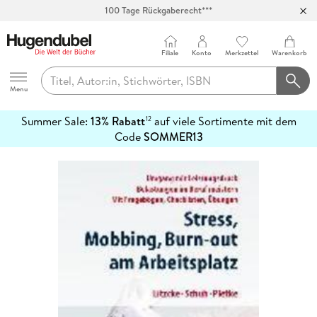
100 Tage Rückgaberecht***
Abholung in über 100 Filialen
Filiale
Konto
Merkzettel
Warenkorb
Hugendubel
Menu
Summer Sale:
13% Rabatt
auf viele Sortimente mit dem
12
mehr
Code
SOMMER13
erfahren