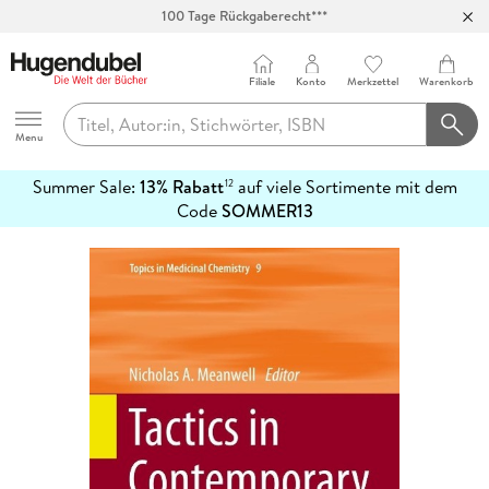
100 Tage Rückgaberecht***
Abholung in über 100 Filialen
Filiale
Konto
Merkzettel
Warenkorb
Hugendubel
Menu
Summer Sale:
13% Rabatt
auf viele Sortimente mit dem
12
mehr
Code
SOMMER13
erfahren