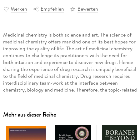
Merken
Empfehlen
Bewerten
Medicinal chemistry is both science and art. The science of
medicinal chemistry offers mankind one of its best hopes for
improving the quality of life. The art of medicinal chemistry
continues to challenge its practitioners with the need for
both intuition and experience to discover new drugs. Hence
sharing the experience of drug research is uniquely beneficial
to the field of medicinal chemistry. Drug research requires
interdisciplinary team-work at the interface between
chemistry, biology and medicine. Therefore, the topic-related
series Topics in Medicinal Chemistry covers all relevant
aspects of drug research, e. g. pathobiochemistry of
diseases, identification and validation of (emerging) drug
Mehr aus dieser Reihe
targets, structural biology, drugability of targets, drug design
approaches, chemogenomics, synthetic chemistry including
combinatorial methods, bioorganic chemistry, natural
compounds, high-throughput screening, pharmacological in