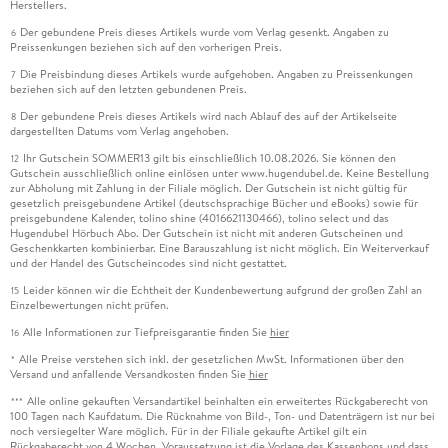
Herstellers.
Der gebundene Preis dieses Artikels wurde vom Verlag gesenkt. Angaben zu
6
Preissenkungen beziehen sich auf den vorherigen Preis.
Die Preisbindung dieses Artikels wurde aufgehoben. Angaben zu Preissenkungen
7
beziehen sich auf den letzten gebundenen Preis.
Der gebundene Preis dieses Artikels wird nach Ablauf des auf der Artikelseite
8
dargestellten Datums vom Verlag angehoben.
Ihr Gutschein SOMMER13 gilt bis einschließlich 10.08.2026. Sie können den
12
Gutschein ausschließlich online einlösen unter www.hugendubel.de. Keine Bestellung
zur Abholung mit Zahlung in der Filiale möglich. Der Gutschein ist nicht gültig für
gesetzlich preisgebundene Artikel (deutschsprachige Bücher und eBooks) sowie für
preisgebundene Kalender, tolino shine (4016621130466), tolino select und das
Hugendubel Hörbuch Abo. Der Gutschein ist nicht mit anderen Gutscheinen und
Geschenkkarten kombinierbar. Eine Barauszahlung ist nicht möglich. Ein Weiterverkauf
und der Handel des Gutscheincodes sind nicht gestattet.
Leider können wir die Echtheit der Kundenbewertung aufgrund der großen Zahl an
15
Einzelbewertungen nicht prüfen.
Alle Informationen zur Tiefpreisgarantie finden Sie
hier
16
Alle Preise verstehen sich inkl. der gesetzlichen MwSt. Informationen über den
*
Versand und anfallende Versandkosten finden Sie
hier
Alle online gekauften Versandartikel beinhalten ein erweitertes Rückgaberecht von
***
100 Tagen nach Kaufdatum. Die Rücknahme von Bild-, Ton- und Datenträgern ist nur bei
noch versiegelter Ware möglich. Für in der Filiale gekaufte Artikel gilt ein
Rückgaberecht von 4 Wochen. Voraussetzung ist die Vorlage des Kassenbons und dass