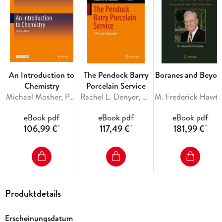
vitro and in vivo investigations, drug-receptor interactions
on the molecular level, structure-activity relationships, drug
absorption, distribution, metabolism, elimination, toxicology
and pharmacogenomics. In general, special volumes are
edited by well known guest editors.
An Introduction to
The Pendock Barry
Boranes and Beyon
Chemistry
Porcelain Service
Michael Mosher, Paul Kelter
Rachel L. Denyer, Morgan C. T. Denyer, Howell G. M. Edwards
M. Frederick Hawt
eBook pdf
eBook pdf
eBook pdf
106,99 €
117,49 €
181,99 €
*
*
*
Produktdetails
Erscheinungsdatum