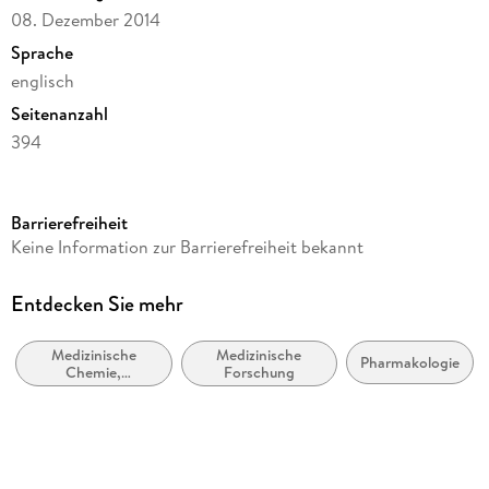
08. Dezember 2014
Sprache
englisch
Seitenanzahl
394
Dateigröße
30,88 MB
Barrierefreiheit
Reihe
Keine Information zur Barrierefreiheit bekannt
Chemistry and Materials Science
Herausgegeben von
Entdecken Sie mehr
Nicholas A. Meanwell
Medizinische
Medizinische
Verlag/Hersteller
Pharmakologie
Chemie,
Forschung
Springer Berlin Heidelberg
Pharmazeutische
Chemie
Kopierschutz
mit Wasserzeichen versehen
Produktart