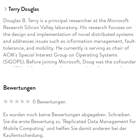
Terry Douglas
Douglas B. Terry is a principal researcher at the Microsoft
Research Silicon Valley laboratory. His research focuses on
the design and implementation of novel distributed systems
and addresses issues such as information management, fault-
tolerance, and mobility. He currently is serving as chair of
ACM's Special Interest Group on Operating Systems
(SIGOPS). Before joining Microsoft, Doug was the cofounder
and CTO of Cogenia, chief scientist of the Computer Science
Laboratory at Xerox PARC, and an adjunct professor in the
Computer Science Division at UC Berkeley, where he
Bewertungen
regularly teaches a graduate course on distributed systems.
Doug has a PhD in computer science from UC Berkeley.
0 Bewertungen
Es wurden noch keine Bewertungen abgegeben. Schreiben
Sie die erste Bewertung zu "Replicated Data Management for
Mobile Computing" und helfen Sie damit anderen bei der
Kaufentscheidung.