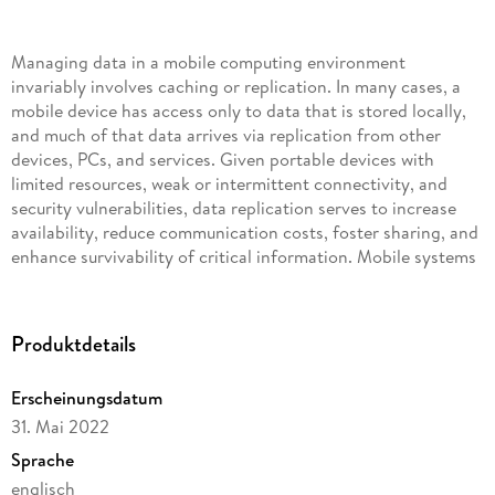
Managing data in a mobile computing environment
invariably involves caching or replication. In many cases, a
mobile device has access only to data that is stored locally,
and much of that data arrives via replication from other
devices, PCs, and services. Given portable devices with
limited resources, weak or intermittent connectivity, and
security vulnerabilities, data replication serves to increase
availability, reduce communication costs, foster sharing, and
enhance survivability of critical information. Mobile systems
have employed a variety of distributed architectures from
client-server caching to peer-to-peer replication. Such
systems generally provide weak consistency models in which
Produktdetails
read and update operations can be performed at any replica
without coordination with other devices. The design of a
Erscheinungsdatum
replication protocol then centers on issues of how to record,
31. Mai 2022
propagate, order, and filter updates. Some protocols utilize
operation logs, whereas others replicate state. Systems
Sprache
might provide best-effort delivery, using gossip protocols or
englisch