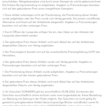
einschränken. Mängelexemplare sind durch einen Stempel als solche gekennzeichnet.
Die frühere Buchpreisbindung ist aufgehoben. Angaben zu Preissenkungen beziehen
sich auf den gebundenen Preis eines mangelfreien Exemplars.
Diese Artikel unterliegen nicht der Preisbindung, die Preisbindung dieser Artikel
2
wurde aufgehoben oder der Preis wurde vom Verlag gesenkt. Die jeweils zutreffende
Alternative wird Ihnen auf der Artikelseite dargestellt. Angaben zu Preissenkungen
beziehen sich auf den vorherigen Preis.
Durch Öffnen der Leseprobe willigen Sie ein, dass Daten an den Anbieter der
3
Leseprobe übermittelt werden.
Der gebundene Preis dieses Artikels wird nach Ablauf des auf der Artikelseite
4
dargestellten Datums vom Verlag angehoben.
Der Preisvergleich bezieht sich auf die unverbindliche Preisempfehlung (UVP) des
5
Herstellers.
Der gebundene Preis dieses Artikels wurde vom Verlag gesenkt. Angaben zu
6
Preissenkungen beziehen sich auf den vorherigen Preis.
Die Preisbindung dieses Artikels wurde aufgehoben. Angaben zu Preissenkungen
7
beziehen sich auf den letzten gebundenen Preis.
Der gebundene Preis dieses Artikels wird nach Ablauf des auf der Artikelseite
8
dargestellten Datums vom Verlag angehoben.
Ihr Gutschein SOMMER13 gilt bis einschließlich 10.08.2026. Sie können den
12
Gutschein ausschließlich online einlösen unter www.hugendubel.de. Keine Bestellung
zur Abholung mit Zahlung in der Filiale möglich. Der Gutschein ist nicht gültig für
gesetzlich preisgebundene Artikel (deutschsprachige Bücher und eBooks) sowie für
preisgebundene Kalender, tolino shine (4016621130466), tolino select und das