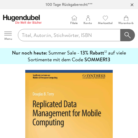
100 Tage Rückgaberecht***
Abholung in über 100 Filialen
Filiale
Konto
Merkzettel
Warenkorb
Hugendubel
Menu
Nur noch heute:
Summer Sale -
13% Rabatt
auf viele
12
mehr
Sortimente mit dem Code
SOMMER13
erfahren