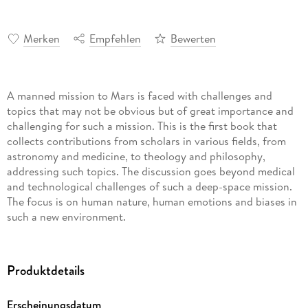
Merken
Empfehlen
Bewerten
A manned mission to Mars is faced with challenges and
topics that may not be obvious but of great importance and
challenging for such a mission. This is the first book that
collects contributions from scholars in various fields, from
astronomy and medicine, to theology and philosophy,
addressing such topics. The discussion goes beyond medical
and technological challenges of such a deep-space mission.
The focus is on human nature, human emotions and biases in
such a new environment.
The primary audience for this book are all researchers
interested in the human factor in a space mission including
Produktdetails
philosophers, social scientists, astronomers, and others. This
volume will also be of high interest for a much wider
Erscheinungsdatum
audience like the non-academic world, or for students.