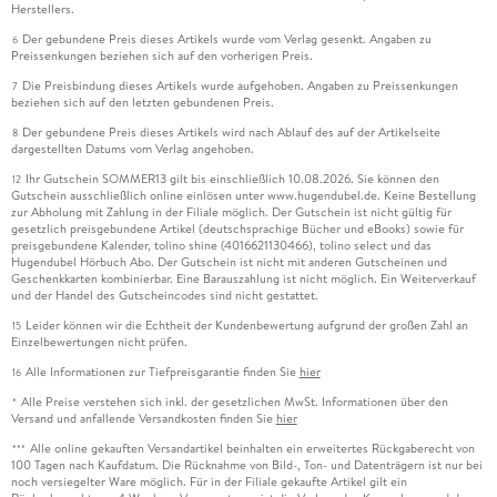
Herstellers.
Der gebundene Preis dieses Artikels wurde vom Verlag gesenkt. Angaben zu
6
Preissenkungen beziehen sich auf den vorherigen Preis.
Die Preisbindung dieses Artikels wurde aufgehoben. Angaben zu Preissenkungen
7
beziehen sich auf den letzten gebundenen Preis.
Der gebundene Preis dieses Artikels wird nach Ablauf des auf der Artikelseite
8
dargestellten Datums vom Verlag angehoben.
Ihr Gutschein SOMMER13 gilt bis einschließlich 10.08.2026. Sie können den
12
Gutschein ausschließlich online einlösen unter www.hugendubel.de. Keine Bestellung
zur Abholung mit Zahlung in der Filiale möglich. Der Gutschein ist nicht gültig für
gesetzlich preisgebundene Artikel (deutschsprachige Bücher und eBooks) sowie für
preisgebundene Kalender, tolino shine (4016621130466), tolino select und das
Hugendubel Hörbuch Abo. Der Gutschein ist nicht mit anderen Gutscheinen und
Geschenkkarten kombinierbar. Eine Barauszahlung ist nicht möglich. Ein Weiterverkauf
und der Handel des Gutscheincodes sind nicht gestattet.
Leider können wir die Echtheit der Kundenbewertung aufgrund der großen Zahl an
15
Einzelbewertungen nicht prüfen.
Alle Informationen zur Tiefpreisgarantie finden Sie
hier
16
Alle Preise verstehen sich inkl. der gesetzlichen MwSt. Informationen über den
*
Versand und anfallende Versandkosten finden Sie
hier
Alle online gekauften Versandartikel beinhalten ein erweitertes Rückgaberecht von
***
100 Tagen nach Kaufdatum. Die Rücknahme von Bild-, Ton- und Datenträgern ist nur bei
noch versiegelter Ware möglich. Für in der Filiale gekaufte Artikel gilt ein