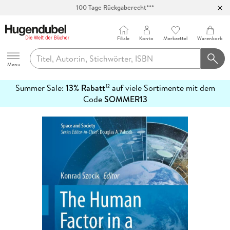
100 Tage Rückgaberecht***
Abholung in über 100 Filialen
Filiale
Konto
Merkzettel
Warenkorb
Hugendubel
Menu
Summer Sale:
13% Rabatt
auf viele Sortimente mit dem
12
mehr
Code
SOMMER13
erfahren