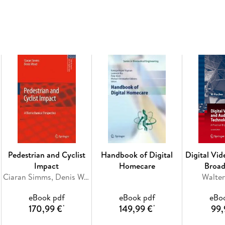
other medical specialists who are interest
implemented in modern investigations of mil
Inhaltsverzeichnis
The
Mechanophysiololgy of Stress Fractures in 
Injury in the Military: Biomechanics and F
Skeletal Injuries in Military Scenarios. - B
Military. - The Biomechanical Basis for In
Musculoskeletal Injuries in Female Soldiers
Pedestrian and Cyclist
Handbook of Digital
Digital Vi
Impact
Homecare
Broad
Ciaran Simms, Denis Wood
Walter
Tech
eBook pdf
eBook pdf
eBo
170,99 €
149,99 €
99,
*
*