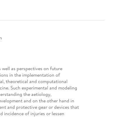
n
 well as perspectives on future
tions in the implementation of
l, theoretical and computational
icine. Such experimental and modeling
derstanding the aetiology,
evelopment and on the other hand in
nt and protective gear or devices that
 incidence of injuries or lessen
 for military-oriented biomedical
s for military physiologists and