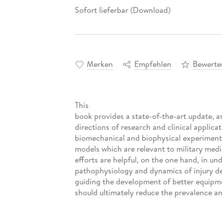
Sofort lieferbar (Download)
Merken
Empfehlen
Bewerte
This
book provides a state-of-the-art update, as
directions of research and clinical applica
biomechanical and biophysical experimenta
models which are relevant to military med
efforts are helpful, on the one hand, in un
pathophysiology and dynamics of injury d
guiding the development of better equipme
should ultimately reduce the prevalence and
their hazardous effects. The book is useful
engineers and medical physicists, as well a