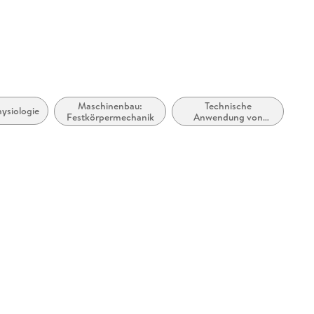
Maschinenbau:
Technische
ysiologie
Festkörpermechanik
Anwendung von
Biomaterialien