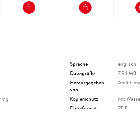
Sprache
englisch
Dateigröße
7,94 MB
Herausgegeben
Amit Gefe
von
hing
Kopierschutz
mit Wasse
Dateiformat
PDF