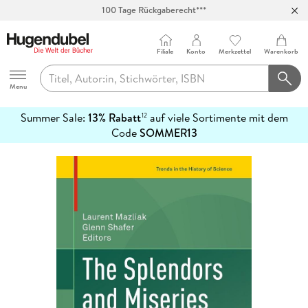
100 Tage Rückgaberecht***
Abholung in über 100 Filialen
Filiale
Konto
Merkzettel
Warenkorb
Hugendubel
Menu
Summer Sale:
13% Rabatt
auf viele Sortimente mit dem
12
mehr
Code
SOMMER13
erfahren