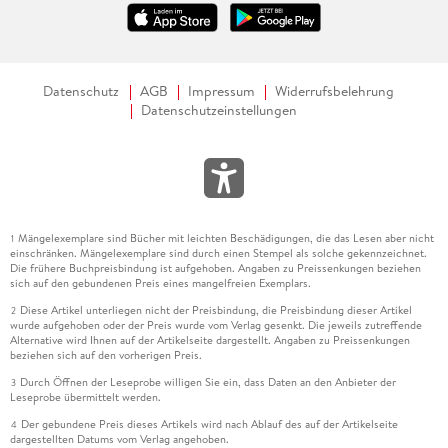
Datenschutz
AGB
Impressum
Widerrufsbelehrung
Datenschutzeinstellungen
Mängelexemplare sind Bücher mit leichten Beschädigungen, die das Lesen aber nicht
1
einschränken. Mängelexemplare sind durch einen Stempel als solche gekennzeichnet.
Die frühere Buchpreisbindung ist aufgehoben. Angaben zu Preissenkungen beziehen
sich auf den gebundenen Preis eines mangelfreien Exemplars.
Diese Artikel unterliegen nicht der Preisbindung, die Preisbindung dieser Artikel
2
wurde aufgehoben oder der Preis wurde vom Verlag gesenkt. Die jeweils zutreffende
Alternative wird Ihnen auf der Artikelseite dargestellt. Angaben zu Preissenkungen
beziehen sich auf den vorherigen Preis.
Durch Öffnen der Leseprobe willigen Sie ein, dass Daten an den Anbieter der
3
Leseprobe übermittelt werden.
Der gebundene Preis dieses Artikels wird nach Ablauf des auf der Artikelseite
4
dargestellten Datums vom Verlag angehoben.