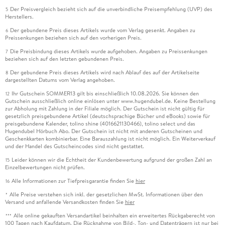
Der Preisvergleich bezieht sich auf die unverbindliche Preisempfehlung (UVP) des
5
Herstellers.
Der gebundene Preis dieses Artikels wurde vom Verlag gesenkt. Angaben zu
6
Preissenkungen beziehen sich auf den vorherigen Preis.
Die Preisbindung dieses Artikels wurde aufgehoben. Angaben zu Preissenkungen
7
beziehen sich auf den letzten gebundenen Preis.
Der gebundene Preis dieses Artikels wird nach Ablauf des auf der Artikelseite
8
dargestellten Datums vom Verlag angehoben.
Ihr Gutschein SOMMER13 gilt bis einschließlich 10.08.2026. Sie können den
12
Gutschein ausschließlich online einlösen unter www.hugendubel.de. Keine Bestellung
zur Abholung mit Zahlung in der Filiale möglich. Der Gutschein ist nicht gültig für
gesetzlich preisgebundene Artikel (deutschsprachige Bücher und eBooks) sowie für
preisgebundene Kalender, tolino shine (4016621130466), tolino select und das
Hugendubel Hörbuch Abo. Der Gutschein ist nicht mit anderen Gutscheinen und
Geschenkkarten kombinierbar. Eine Barauszahlung ist nicht möglich. Ein Weiterverkauf
und der Handel des Gutscheincodes sind nicht gestattet.
Leider können wir die Echtheit der Kundenbewertung aufgrund der großen Zahl an
15
Einzelbewertungen nicht prüfen.
Alle Informationen zur Tiefpreisgarantie finden Sie
hier
16
Alle Preise verstehen sich inkl. der gesetzlichen MwSt. Informationen über den
*
Versand und anfallende Versandkosten finden Sie
hier
Alle online gekauften Versandartikel beinhalten ein erweitertes Rückgaberecht von
***
100 Tagen nach Kaufdatum. Die Rücknahme von Bild-, Ton- und Datenträgern ist nur bei