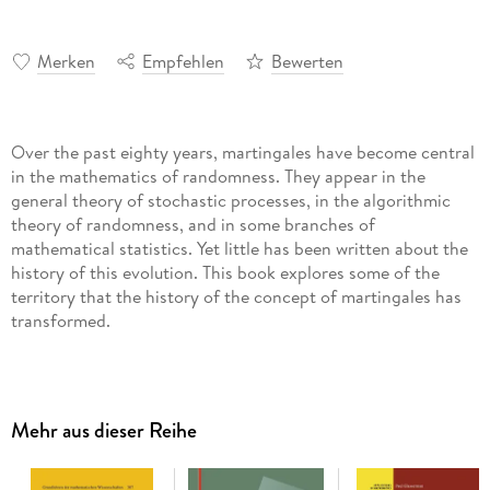
Merken
Empfehlen
Bewerten
Over the past eighty years, martingales have become central
in the mathematics of randomness. They appear in the
general theory of stochastic processes, in the algorithmic
theory of randomness, and in some branches of
mathematical statistics. Yet little has been written about the
history of this evolution. This book explores some of the
territory that the history of the concept of martingales has
transformed.
The historian of martingales faces an immense task. We can
Mehr aus dieser Reihe
find traces of martingale thinking at the very beginning of
probability theory, because this theory was related to
gambling, and the evolution of a gambler's holdings as a