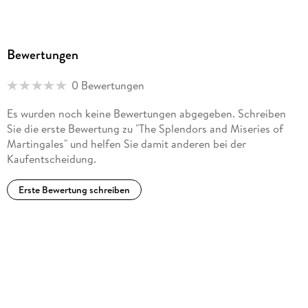
in the Decades after 1950
. -
9. Shinzo Watanabe: Martingales in Japan
Bewertungen
. -
10. Klaus Krickeberg: My Encounters with Martingales
0 Bewertungen
. -
MODERN APPLICATIONS:
Es wurden noch keine Bewertungen abgegeben. Schreiben
11. Laurent Bienvenu, Glenn Shafer and Alexander Shen:
Sie die erste Bewertung zu "The Splendors and Miseries of
Martingales in the Study of
Martingales" und helfen Sie damit anderen bei der
Kaufentscheidung.
Randomness
. -
Erste Bewertung schreiben
12. Tze Leung Lai: Encounters with Martingales in Statistics
and Stochastic Optimization
. -
13. Odd O. Aalen, Per K. Andersen, Ørnulf Borgan, Richard
D. Gill and Nils Keiding:
Martingales in Survival Analysis
. -