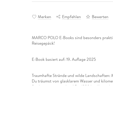
Merken
Empfehlen
Bewerten
MARCO POLO E-Books sind besonders praktis
Reisegepäck!
E-Book basiert auf: 19. Auflage 2025
Traumhafte Strände und wilde Landschaften:
Du träumst von glasklarem Wasser und kilome
Sardinien genau richtig! Bei 1230 km Küstenlä
am Meer. Hier erholst du ich von den Wander
nach dem Sightseeing in Cagliari. Mit den 
Sardinien entgeht dir keines der Highlights d