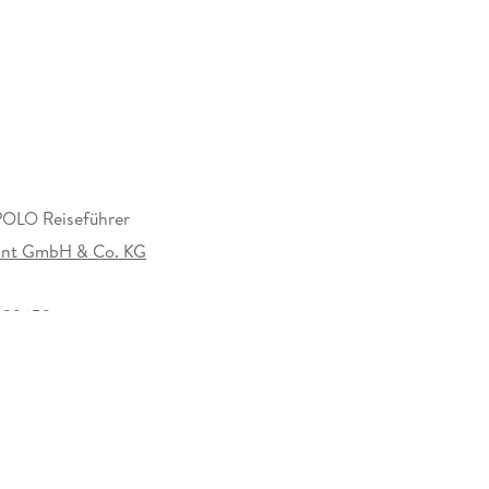
ller unvergesslicher Momente
LO Reiseführer
nt GmbH & Co. KG
hemaligen Gefängnisinsel Asinara oder ein
ri: Für deinen Sardinien-Urlaub ist der MARCO
022653
 findest du alles, was du für deine Reise brauchst:
um Eventkalender rund ums Jahr.