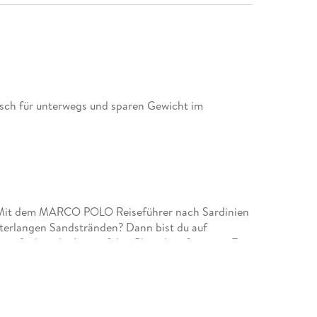
ch für unterwegs und sparen Gewicht im
 Mit dem MARCO POLO Reiseführer nach Sardinien
terlangen Sandstränden? Dann bist du auf
nge findest du das perfekte Plätzchen für einen Tag
ungen durch das wilde Hinterland oder entspannst
Empfehlungen aus dem MARCO POLO Reiseführer
ieser wunderschönen Insel!