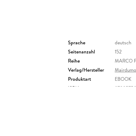
Familien - mit Karte oder App!
Sprache
deutsch
Seitenanzahl
152
Erlebe mit MARCO POLO einen Inselurlaub vo
Reihe
MARCO PO
t
Verlag/Hersteller
Mairdumo
Ob ein Ausflug zu den weißen Eseln auf der e
Produktart
EBOOK
Nachmittag in der Museumszitadelle in Caglia
ISBN
9783575
POLO Reiseführer der perfekte Begleiter. Darin
von Tipps zu Anreise und Unterbringung bis z