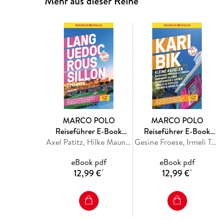
Mehr aus dieser Reihe
MARCO POLO
MARCO POLO
Reiseführer E-Book
Reiseführer E-Book
Languedoc-Roussillon,
Axel Patitz, Hilke Maunder
Karibik, Kleine Antillen -
Gesine Froese, Irmeli Tonollo
Cevennes
Barbados, Windward
eBook pdf
eBook pdf
Island, Französische &
12,99 €
12,99 €
*
*
Niederländische
Antillen, Leeward &
Virgin Islands