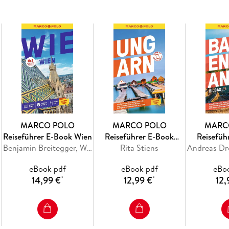
Das Beste zuerst: die MARCO POLO Top-Hi
unvergesslichen Urlaubserlebnisse
Der Urlaubsplaner für den passenden Einst
Reisehacks für jede Region
MARCO POLO Best Of Tipps: konkrete Ideen
MARCO POLO
MARCO POLO
MARC
Reiseführer E-Book Wien
Reiseführer E-Book
Reisefüh
Benjamin Breitegger, Walter M. Weiss
Rita Stiens
Ungarn
Baskenla
Shopping-Tag oder Partynacht? Beides! Mi
eBook pdf
eBook pdf
eBo
Spots, die auch die Einheimischen an Sardin
14,99 €
12,99 €
12,
*
*
Erkundungstouren zu den spannendsten Ausf
Marco Polo Erlebnistouren: Ausflüge für Ne