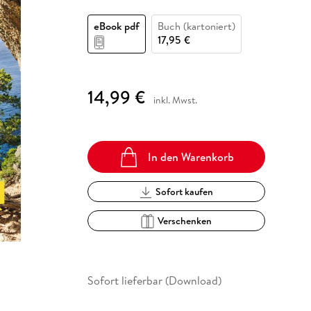
Fremdsprachige Bücher
n Lernhilfen
 Jugendbücher
eiber
Hörbuch Downloads im Bundle
cher
 Vergleich
 Puzzlezubehör
Lernen
New Adult
STABILO
Taschenbücher
eBook pdf
Buch (kartoniert)
hilfen
hriller
 Backen
er
lender
Ratgeber
17,95 €
op
hriller
Romance
Sachbücher
14,99 €
precher:innen
inkl. Mwst.
Science Fiction
Fremdsprachige Bücher
In den Warenkorb
Sofort kaufen
Verschenken
Sofort lieferbar (Download)